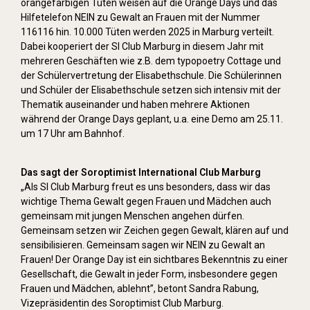
orangefarbigen Tüten weisen auf die Orange Days und das
Hilfetelefon NEIN zu Gewalt an Frauen mit der Nummer
116116 hin. 10.000 Tüten werden 2025 in Marburg verteilt.
Dabei kooperiert der SI Club Marburg in diesem Jahr mit
mehreren Geschäften wie z.B. dem typopoetry Cottage und
der Schülervertretung der Elisabethschule. Die Schülerinnen
und Schüler der Elisabethschule setzen sich intensiv mit der
Thematik auseinander und haben mehrere Aktionen
während der Orange Days geplant, u.a. eine Demo am 25.11.
um 17 Uhr am Bahnhof.
Das sagt der Soroptimist International Club Marburg
„Als SI Club Marburg freut es uns besonders, dass wir das
wichtige Thema Gewalt gegen Frauen und Mädchen auch
gemeinsam mit jungen Menschen angehen dürfen.
Gemeinsam setzen wir Zeichen gegen Gewalt, klären auf und
sensibilisieren. Gemeinsam sagen wir NEIN zu Gewalt an
Frauen! Der Orange Day ist ein sichtbares Bekenntnis zu einer
Gesellschaft, die Gewalt in jeder Form, insbesondere gegen
Frauen und Mädchen, ablehnt”, betont Sandra Rabung,
Vizepräsidentin des Soroptimist Club Marburg.