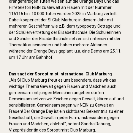
orangefarbigen Tüten weisen auf die Orange Days und das
Hilfetelefon NEIN zu Gewalt an Frauen mit der Nummer
116116 hin. 10.000 Tüten werden 2025 in Marburg verteilt.
Dabei kooperiert der SI Club Marburg in diesem Jahr mit
mehreren Geschäften wie z.B. dem typopoetry Cottage und
der Schülervertretung der Elisabethschule. Die Schülerinnen
und Schüler der Elisabethschule setzen sich intensiv mit der
Thematik auseinander und haben mehrere Aktionen
während der Orange Days geplant, u.a. eine Demo am 25.11.
um 17 Uhr am Bahnhof.
Das sagt der Soroptimist International Club Marburg
„Als SI Club Marburg freut es uns besonders, dass wir das
wichtige Thema Gewalt gegen Frauen und Mädchen auch
gemeinsam mit jungen Menschen angehen dürfen.
Gemeinsam setzen wir Zeichen gegen Gewalt, klären auf und
sensibilisieren. Gemeinsam sagen wir NEIN zu Gewalt an
Frauen! Der Orange Day ist ein sichtbares Bekenntnis zu einer
Gesellschaft, die Gewalt in jeder Form, insbesondere gegen
Frauen und Mädchen, ablehnt”, betont Sandra Rabung,
Vizepräsidentin des Soroptimist Club Marburg.