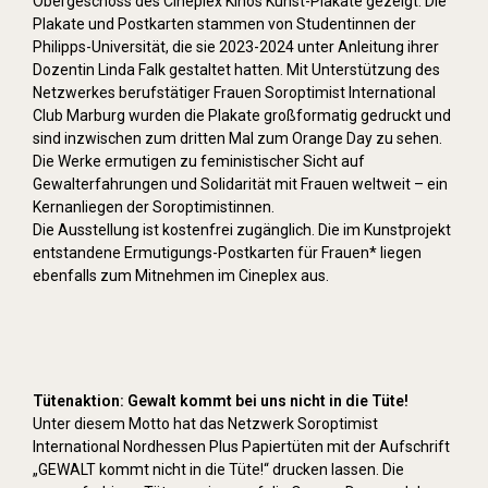
Obergeschoss des Cineplex Kinos Kunst-Plakate gezeigt. Die
Plakate und Postkarten stammen von Studentinnen der
Philipps-Universität, die sie 2023-2024 unter Anleitung ihrer
Dozentin Linda Falk gestaltet hatten. Mit Unterstützung des
Netzwerkes berufstätiger Frauen Soroptimist International
Club Marburg wurden die Plakate großformatig gedruckt und
sind inzwischen zum dritten Mal zum Orange Day zu sehen.
Die Werke ermutigen zu feministischer Sicht auf
Gewalterfahrungen und Solidarität mit Frauen weltweit – ein
Kernanliegen der Soroptimistinnen.
Die Ausstellung ist kostenfrei zugänglich. Die im Kunstprojekt
entstandene Ermutigungs-Postkarten für Frauen* liegen
ebenfalls zum Mitnehmen im Cineplex aus.
Tütenaktion: Gewalt kommt bei uns nicht in die Tüte!
Unter diesem Motto hat das Netzwerk Soroptimist
International Nordhessen Plus Papiertüten mit der Aufschrift
„GEWALT kommt nicht in die Tüte!“ drucken lassen. Die