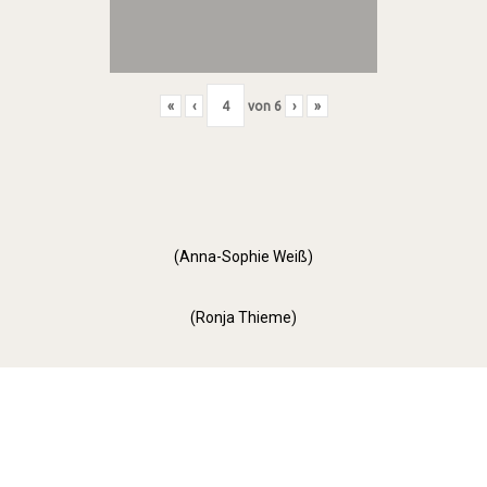
«
‹
von
6
›
»
(Anna-Sophie Weiß)
(Ronja Thieme)
Orange Day (2022)