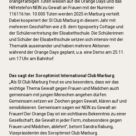
orangefarbigen Tüten weisen auf die Orange Days und das
Hilfetelefon NEIN zu Gewalt an Frauen mit der Nummer
116116 hin. 10.000 Tüten werden 2025 in Marburg verteilt.
Dabei kooperiert der SI Club Marburg in diesem Jahr mit
mehreren Geschäften wie z.B. dem typopoetry Cottage und
der Schülervertretung der Elisabethschule. Die Schülerinnen
und Schüler der Elisabethschule setzen sich intensiv mit der
Thematik auseinander und haben mehrere Aktionen
während der Orange Days geplant, u.a. eine Demo am 25.11.
um 17 Uhr am Bahnhof.
Das sagt der Soroptimist International Club Marburg
„Als SI Club Marburg freut es uns besonders, dass wir das
wichtige Thema Gewalt gegen Frauen und Mädchen auch
gemeinsam mit jungen Menschen angehen dürfen.
Gemeinsam setzen wir Zeichen gegen Gewalt, klären auf und
sensibilisieren. Gemeinsam sagen wir NEIN zu Gewalt an
Frauen! Der Orange Day ist ein sichtbares Bekenntnis zu einer
Gesellschaft, die Gewalt in jeder Form, insbesondere gegen
Frauen und Mädchen, ablehnt”, betont Sandra Rabung,
Vizepräsidentin des Soroptimist Club Marburg.