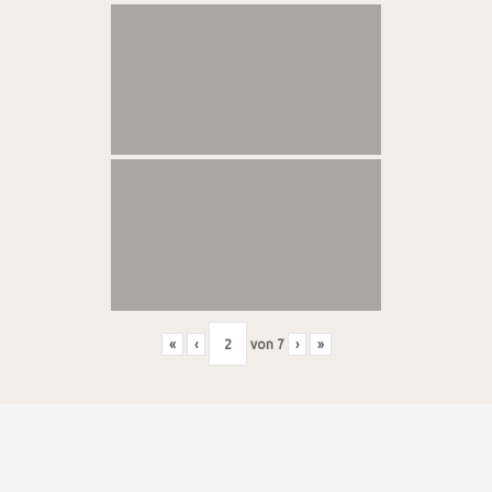
«
‹
von
7
›
»