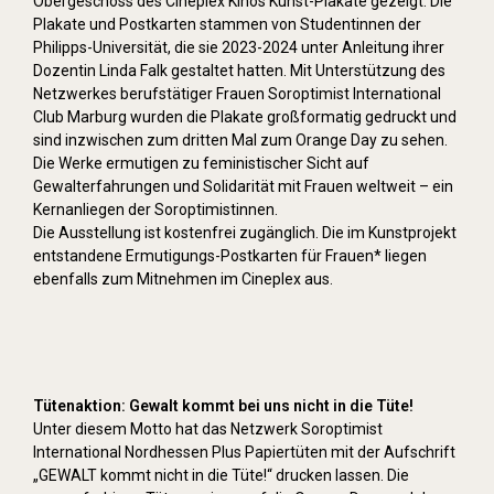
Obergeschoss des Cineplex Kinos Kunst-Plakate gezeigt. Die
Plakate und Postkarten stammen von Studentinnen der
Philipps-Universität, die sie 2023-2024 unter Anleitung ihrer
Dozentin Linda Falk gestaltet hatten. Mit Unterstützung des
Netzwerkes berufstätiger Frauen Soroptimist International
Club Marburg wurden die Plakate großformatig gedruckt und
sind inzwischen zum dritten Mal zum Orange Day zu sehen.
Die Werke ermutigen zu feministischer Sicht auf
Gewalterfahrungen und Solidarität mit Frauen weltweit – ein
Kernanliegen der Soroptimistinnen.
Die Ausstellung ist kostenfrei zugänglich. Die im Kunstprojekt
entstandene Ermutigungs-Postkarten für Frauen* liegen
ebenfalls zum Mitnehmen im Cineplex aus.
Tütenaktion: Gewalt kommt bei uns nicht in die Tüte!
Unter diesem Motto hat das Netzwerk Soroptimist
International Nordhessen Plus Papiertüten mit der Aufschrift
„GEWALT kommt nicht in die Tüte!“ drucken lassen. Die