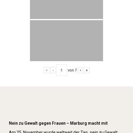
«
‹
von
7
›
»
Orange Day (2019)
Nein zu Gewalt gegen Frauen – Marburg macht mit
Am 25. November wurde weltweit der Tag „nein zu Gewalt