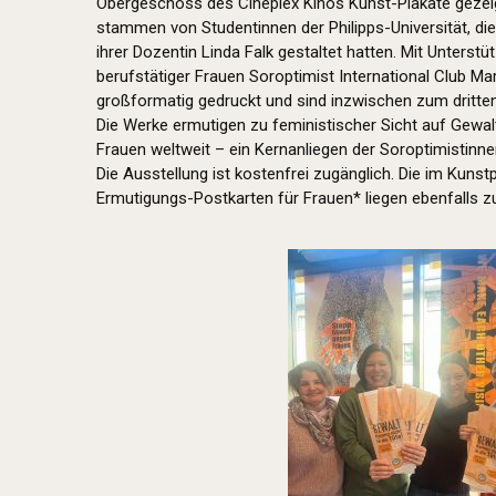
Obergeschoss des Cineplex Kinos Kunst-Plakate gezeig
stammen von Studentinnen der Philipps-Universität, die
ihrer Dozentin Linda Falk gestaltet hatten. Mit Unters
berufstätiger Frauen Soroptimist International Club Ma
großformatig gedruckt und sind inzwischen zum dritt
Die Werke ermutigen zu feministischer Sicht auf Gewalt
Frauen weltweit – ein Kernanliegen der Soroptimistinne
Die Ausstellung ist kostenfrei zugänglich. Die im Kuns
Ermutigungs-Postkarten für Frauen* liegen ebenfalls 