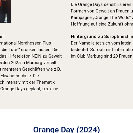
Die Orange Days sensibilisieren
Formen von Gewalt an Frauen u
Kampagne „Orange The World” a
Hoffnung auf eine Zukunft ohn
e!
Hintergrund zu Soroptimist In
rnational Nordhessen Plus
Der Name leitet sich vom latei
die Tüte!“ drucken lassen. Die
bedeutet. Soroptimist Internatio
das Hilfetelefon NEIN zu Gewalt
im Club Marburg sind 20 Frauen 
den 2025 in Marburg verteilt.
it mehreren Geschäften wie z.B.
Elisabethschule. Die
ch intensiv mit der Thematik
range Days geplant, u.a. eine
Orange Day (2024)