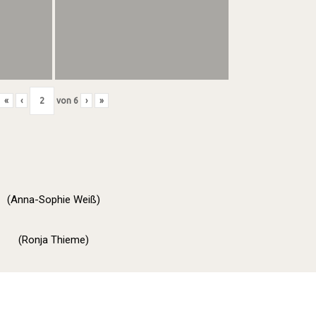
«
‹
von
6
›
»
(Anna-Sophie Weiß)
(Ronja Thieme)