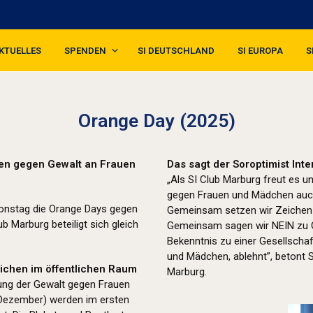
KTUELLES
SPENDEN
SI DEUTSCHLAND
SI EUROPA
S
Orange Day (2025)
hen gegen Gewalt an Frauen
Das sagt der Soroptimist Int
„Als SI Club Marburg freut es 
gegen Frauen und Mädchen auc
ionstag die Orange Days gegen
Gemeinsam setzen wir Zeichen g
 Marburg beteiligt sich gleich
Gemeinsam sagen wir NEIN zu Ge
Bekenntnis zu einer Gesellschaf
und Mädchen, ablehnt”, betont 
eichen im öffentlichen Raum
Marburg.
ung der Gewalt gegen Frauen
 Dezember) werden im ersten