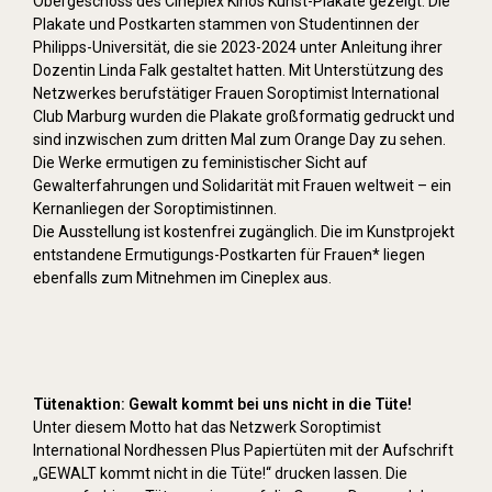
Obergeschoss des Cineplex Kinos Kunst-Plakate gezeigt. Die
Plakate und Postkarten stammen von Studentinnen der
Philipps-Universität, die sie 2023-2024 unter Anleitung ihrer
Dozentin Linda Falk gestaltet hatten. Mit Unterstützung des
Netzwerkes berufstätiger Frauen Soroptimist International
Club Marburg wurden die Plakate großformatig gedruckt und
sind inzwischen zum dritten Mal zum Orange Day zu sehen.
Die Werke ermutigen zu feministischer Sicht auf
Gewalterfahrungen und Solidarität mit Frauen weltweit – ein
Kernanliegen der Soroptimistinnen.
Die Ausstellung ist kostenfrei zugänglich. Die im Kunstprojekt
entstandene Ermutigungs-Postkarten für Frauen* liegen
ebenfalls zum Mitnehmen im Cineplex aus.
Tütenaktion: Gewalt kommt bei uns nicht in die Tüte!
Unter diesem Motto hat das Netzwerk Soroptimist
International Nordhessen Plus Papiertüten mit der Aufschrift
„GEWALT kommt nicht in die Tüte!“ drucken lassen. Die