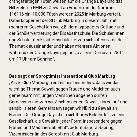
orangefarbigen Tüten weisen auf die Orange Days und das
Hilfetelefon NEIN zu Gewalt an Frauen mit der Nummer
116116 hin. 10.000 Tüten werden 2025 in Marburg verteilt.
Dabei kooperiert der SI Club Marburg in diesem Jahr mit
mehreren Geschäften wie z.B. dem typopoetry Cottage und
der Schülervertretung der Elisabethschule. Die Schülerinnen
und Schüler der Elisabethschule setzen sich intensiv mit der
Thematik auseinander und haben mehrere Aktionen
während der Orange Days geplant, u.a. eine Demo am 25.11.
um 17 Uhr am Bahnhof.
Das sagt der Soroptimist International Club Marburg
„Als SI Club Marburg freut es uns besonders, dass wir das
wichtige Thema Gewalt gegen Frauen und Mädchen auch
gemeinsam mit jungen Menschen angehen dürfen.
Gemeinsam setzen wir Zeichen gegen Gewalt, klären auf und
sensibilisieren. Gemeinsam sagen wir NEIN zu Gewalt an
Frauen! Der Orange Day ist ein sichtbares Bekenntnis zu einer
Gesellschaft, die Gewalt in jeder Form, insbesondere gegen
Frauen und Mädchen, ablehnt”, betont Sandra Rabung,
Vizepräsidentin des Soroptimist Club Marburg.