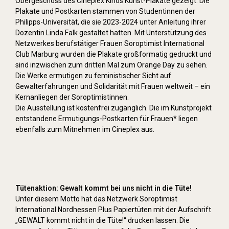
Obergeschoss des Cineplex Kinos Kunst-Plakate gezeigt. Die
Plakate und Postkarten stammen von Studentinnen der
Philipps-Universität, die sie 2023-2024 unter Anleitung ihrer
Dozentin Linda Falk gestaltet hatten. Mit Unterstützung des
Netzwerkes berufstätiger Frauen Soroptimist International
Club Marburg wurden die Plakate großformatig gedruckt und
sind inzwischen zum dritten Mal zum Orange Day zu sehen.
Die Werke ermutigen zu feministischer Sicht auf
Gewalterfahrungen und Solidarität mit Frauen weltweit – ein
Kernanliegen der Soroptimistinnen.
Die Ausstellung ist kostenfrei zugänglich. Die im Kunstprojekt
entstandene Ermutigungs-Postkarten für Frauen* liegen
ebenfalls zum Mitnehmen im Cineplex aus.
Tütenaktion: Gewalt kommt bei uns nicht in die Tüte!
Unter diesem Motto hat das Netzwerk Soroptimist
International Nordhessen Plus Papiertüten mit der Aufschrift
„GEWALT kommt nicht in die Tüte!“ drucken lassen. Die