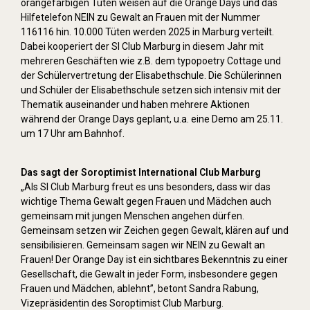
orangefarbigen Tüten weisen auf die Orange Days und das
Hilfetelefon NEIN zu Gewalt an Frauen mit der Nummer
116116 hin. 10.000 Tüten werden 2025 in Marburg verteilt.
Dabei kooperiert der SI Club Marburg in diesem Jahr mit
mehreren Geschäften wie z.B. dem typopoetry Cottage und
der Schülervertretung der Elisabethschule. Die Schülerinnen
und Schüler der Elisabethschule setzen sich intensiv mit der
Thematik auseinander und haben mehrere Aktionen
während der Orange Days geplant, u.a. eine Demo am 25.11.
um 17 Uhr am Bahnhof.
Das sagt der Soroptimist International Club Marburg
„Als SI Club Marburg freut es uns besonders, dass wir das
wichtige Thema Gewalt gegen Frauen und Mädchen auch
gemeinsam mit jungen Menschen angehen dürfen.
Gemeinsam setzen wir Zeichen gegen Gewalt, klären auf und
sensibilisieren. Gemeinsam sagen wir NEIN zu Gewalt an
Frauen! Der Orange Day ist ein sichtbares Bekenntnis zu einer
Gesellschaft, die Gewalt in jeder Form, insbesondere gegen
Frauen und Mädchen, ablehnt”, betont Sandra Rabung,
Vizepräsidentin des Soroptimist Club Marburg.