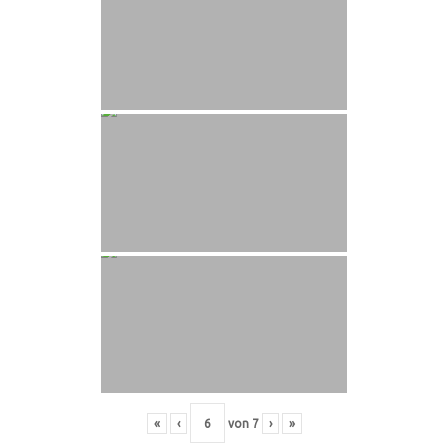
«
‹
von
7
›
»