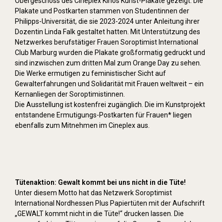
Obergeschoss des Cineplex Kinos Kunst-Plakate gezeigt. Die
Plakate und Postkarten stammen von Studentinnen der
Philipps-Universität, die sie 2023-2024 unter Anleitung ihrer
Dozentin Linda Falk gestaltet hatten. Mit Unterstützung des
Netzwerkes berufstätiger Frauen Soroptimist International
Club Marburg wurden die Plakate großformatig gedruckt und
sind inzwischen zum dritten Mal zum Orange Day zu sehen.
Die Werke ermutigen zu feministischer Sicht auf
Gewalterfahrungen und Solidarität mit Frauen weltweit – ein
Kernanliegen der Soroptimistinnen.
Die Ausstellung ist kostenfrei zugänglich. Die im Kunstprojekt
entstandene Ermutigungs-Postkarten für Frauen* liegen
ebenfalls zum Mitnehmen im Cineplex aus.
Tütenaktion: Gewalt kommt bei uns nicht in die Tüte!
Unter diesem Motto hat das Netzwerk Soroptimist
International Nordhessen Plus Papiertüten mit der Aufschrift
„GEWALT kommt nicht in die Tüte!“ drucken lassen. Die