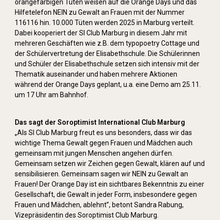
orangefarbigen Tüten weisen auf die Orange Days und das
Hilfetelefon NEIN zu Gewalt an Frauen mit der Nummer
116116 hin. 10.000 Tüten werden 2025 in Marburg verteilt.
Dabei kooperiert der SI Club Marburg in diesem Jahr mit
mehreren Geschäften wie z.B. dem typopoetry Cottage und
der Schülervertretung der Elisabethschule. Die Schülerinnen
und Schüler der Elisabethschule setzen sich intensiv mit der
Thematik auseinander und haben mehrere Aktionen
während der Orange Days geplant, u.a. eine Demo am 25.11.
um 17 Uhr am Bahnhof.
Das sagt der Soroptimist International Club Marburg
„Als SI Club Marburg freut es uns besonders, dass wir das
wichtige Thema Gewalt gegen Frauen und Mädchen auch
gemeinsam mit jungen Menschen angehen dürfen.
Gemeinsam setzen wir Zeichen gegen Gewalt, klären auf und
sensibilisieren. Gemeinsam sagen wir NEIN zu Gewalt an
Frauen! Der Orange Day ist ein sichtbares Bekenntnis zu einer
Gesellschaft, die Gewalt in jeder Form, insbesondere gegen
Frauen und Mädchen, ablehnt”, betont Sandra Rabung,
Vizepräsidentin des Soroptimist Club Marburg.