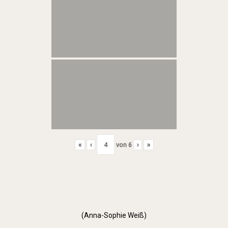
«
‹
von
6
›
»
(Anna-Sophie Weiß)