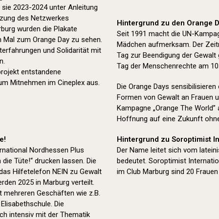
 sie 2023-2024 unter Anleitung
tützung des Netzwerkes
Hintergrund zu den Orange D
rburg wurden die Plakate
Seit 1991 macht die UN-Kampag
en Mal zum Orange Day zu sehen.
Mädchen aufmerksam. Der Zeitr
erfahrungen und Solidarität mit
Tag zur Beendigung der Gewalt
n.
Tag der Menschenrechte am 10
tprojekt entstandene
zum Mitnehmen im Cineplex aus.
Die Orange Days sensibilisieren
Formen von Gewalt an Frauen u
Kampagne „Orange The World” a
Hoffnung auf eine Zukunft ohn
e!
Hintergrund zu Soroptimist In
rnational Nordhessen Plus
Der Name leitet sich vom latei
die Tüte!“ drucken lassen. Die
bedeutet. Soroptimist Internatio
das Hilfetelefon NEIN zu Gewalt
im Club Marburg sind 20 Frauen 
den 2025 in Marburg verteilt.
it mehreren Geschäften wie z.B.
Elisabethschule. Die
ch intensiv mit der Thematik