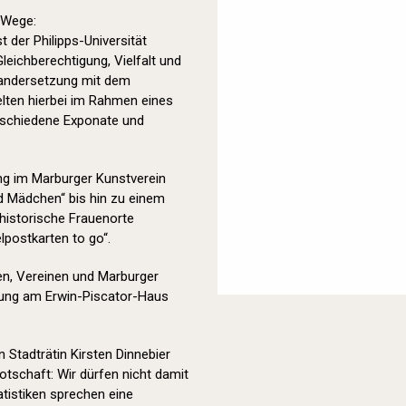
 Wege:
t der Philipps-Universität
eichberechtigung, Vielfalt und
inandersetzung mit dem
elten hierbei im Rahmen eines
erschiedene Exponate und
ung im Marburger Kunstverein
 Mädchen“ bis hin zu einem
 historische Frauenorte
lpostkarten to go“.
en, Vereinen und Marburger
bung am Erwin-Piscator-Haus
 Stadträtin Kirsten Dinnebier
tschaft: Wir dürfen nicht damit
atistiken sprechen eine