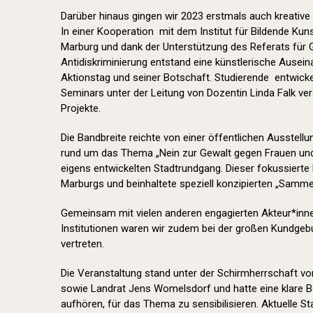
Darüber hinaus gingen wir 2023 erstmals auch kreative
In einer Kooperation mit dem Institut für Bildende Kuns
Marburg und dank der Unterstützung des Referats für Gl
Antidiskriminierung entstand eine künstlerische Ause
Aktionstag und seiner Botschaft. Studierende entwick
Seminars unter der Leitung von Dozentin Linda Falk v
Projekte.
Die Bandbreite reichte von einer öffentlichen Ausstell
rund um das Thema „Nein zur Gewalt gegen Frauen und
eigens entwickelten Stadtrundgang. Dieser fokussierte
Marburgs und beinhaltete speziell konzipierten „Samme
Gemeinsam mit vielen anderen engagierten Akteur*inn
Institutionen waren wir zudem bei der großen Kundge
vertreten.
Die Veranstaltung stand unter der Schirmherrschaft von
sowie Landrat Jens Womelsdorf und hatte eine klare Bo
aufhören, für das Thema zu sensibilisieren. Aktuelle St