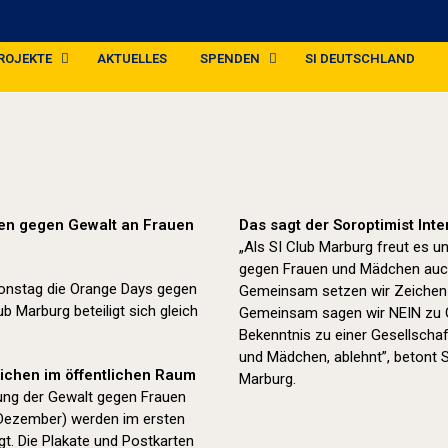
ROJEKTE
AKTUELLES
SPENDEN
SI DEUTSCHLAND
Orange Day (2025)
hen gegen Gewalt an Frauen
Das sagt der Soroptimist Int
„Als SI Club Marburg freut es 
gegen Frauen und Mädchen auc
ionstag die Orange Days gegen
Gemeinsam setzen wir Zeichen g
 Marburg beteiligt sich gleich
Gemeinsam sagen wir NEIN zu Ge
Bekenntnis zu einer Gesellschaf
und Mädchen, ablehnt”, betont 
eichen im öffentlichen Raum
Marburg.
ung der Gewalt gegen Frauen
 Dezember) werden im ersten
t. Die Plakate und Postkarten