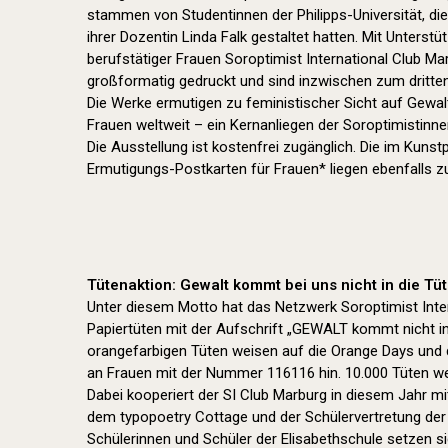
stammen von Studentinnen der Philipps-Universität, die
ihrer Dozentin Linda Falk gestaltet hatten. Mit Unters
berufstätiger Frauen Soroptimist International Club Ma
großformatig gedruckt und sind inzwischen zum dritt
Die Werke ermutigen zu feministischer Sicht auf Gewalt
Frauen weltweit – ein Kernanliegen der Soroptimistinne
Die Ausstellung ist kostenfrei zugänglich. Die im Kuns
Ermutigungs-Postkarten für Frauen* liegen ebenfalls 
Tütenaktion: Gewalt kommt bei uns nicht in die Tüt
Unter diesem Motto hat das Netzwerk Soroptimist Inte
Papiertüten mit der Aufschrift „GEWALT kommt nicht in 
orangefarbigen Tüten weisen auf die Orange Days und 
an Frauen mit der Nummer 116116 hin. 10.000 Tüten wer
Dabei kooperiert der SI Club Marburg in diesem Jahr m
dem typopoetry Cottage und der Schülervertretung der 
Schülerinnen und Schüler der Elisabethschule setzen si