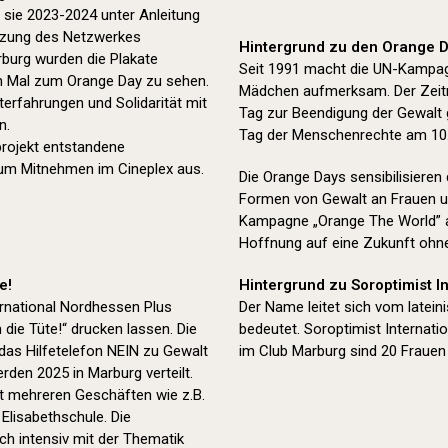
 sie 2023-2024 unter Anleitung
tützung des Netzwerkes
Hintergrund zu den Orange D
rburg wurden die Plakate
Seit 1991 macht die UN-Kampag
en Mal zum Orange Day zu sehen.
Mädchen aufmerksam. Der Zeitr
erfahrungen und Solidarität mit
Tag zur Beendigung der Gewalt
n.
Tag der Menschenrechte am 10
tprojekt entstandene
zum Mitnehmen im Cineplex aus.
Die Orange Days sensibilisieren
Formen von Gewalt an Frauen u
Kampagne „Orange The World” a
Hoffnung auf eine Zukunft ohn
e!
Hintergrund zu Soroptimist In
rnational Nordhessen Plus
Der Name leitet sich vom latei
die Tüte!“ drucken lassen. Die
bedeutet. Soroptimist Internatio
das Hilfetelefon NEIN zu Gewalt
im Club Marburg sind 20 Frauen 
den 2025 in Marburg verteilt.
it mehreren Geschäften wie z.B.
Elisabethschule. Die
ch intensiv mit der Thematik