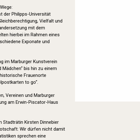
 Wege:
t der Philipps-Universität
eichberechtigung, Vielfalt und
inandersetzung mit dem
elten hierbei im Rahmen eines
erschiedene Exponate und
ung im Marburger Kunstverein
 Mädchen“ bis hin zu einem
 historische Frauenorte
lpostkarten to go“.
en, Vereinen und Marburger
bung am Erwin-Piscator-Haus
 Stadträtin Kirsten Dinnebier
tschaft: Wir dürfen nicht damit
atistiken sprechen eine