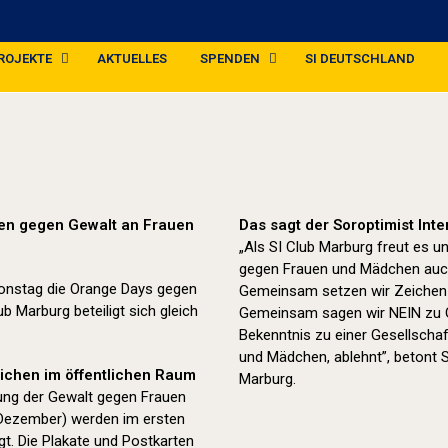
ROJEKTE
AKTUELLES
SPENDEN
SI DEUTSCHLAND
Orange Day (2025)
hen gegen Gewalt an Frauen
Das sagt der Soroptimist Int
„Als SI Club Marburg freut es 
gegen Frauen und Mädchen auc
ionstag die Orange Days gegen
Gemeinsam setzen wir Zeichen g
 Marburg beteiligt sich gleich
Gemeinsam sagen wir NEIN zu Ge
Bekenntnis zu einer Gesellschaf
und Mädchen, ablehnt”, betont 
eichen im öffentlichen Raum
Marburg.
ung der Gewalt gegen Frauen
 Dezember) werden im ersten
t. Die Plakate und Postkarten