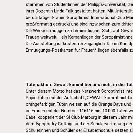
stammen von Studentinnen der Philipps-Universität, die
ihrer Dozentin Linda Falk gestaltet hatten. Mit Unters
berufstätiger Frauen Soroptimist International Club Ma
großformatig gedruckt und sind inzwischen zum dritt
Die Werke ermutigen zu feministischer Sicht auf Gewalt
Frauen weltweit – ein Kernanliegen der Soroptimistinne
Die Ausstellung ist kostenfrei zugänglich. Die im Kuns
Ermutigungs-Postkarten für Frauen* liegen ebenfalls 
Tütenaktion: Gewalt kommt bei uns nicht in die Tüt
Unter diesem Motto hat das Netzwerk Soroptimist Inte
Papiertüten mit der Aufschrift „GEWALT kommt nicht in 
orangefarbigen Tüten weisen auf die Orange Days und 
an Frauen mit der Nummer 116116 hin. 10.000 Tüten wer
Dabei kooperiert der SI Club Marburg in diesem Jahr m
dem typopoetry Cottage und der Schülervertretung der 
Schülerinnen und Schüler der Elisabethschule setzen si