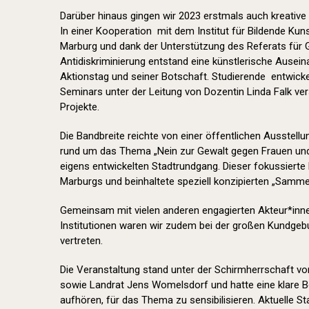
Darüber hinaus gingen wir 2023 erstmals auch kreative
In einer Kooperation mit dem Institut für Bildende Kuns
Marburg und dank der Unterstützung des Referats für Gl
Antidiskriminierung entstand eine künstlerische Ause
Aktionstag und seiner Botschaft. Studierende entwick
Seminars unter der Leitung von Dozentin Linda Falk v
Projekte.
Die Bandbreite reichte von einer öffentlichen Ausstell
rund um das Thema „Nein zur Gewalt gegen Frauen und
eigens entwickelten Stadtrundgang. Dieser fokussierte
Marburgs und beinhaltete speziell konzipierten „Samme
Gemeinsam mit vielen anderen engagierten Akteur*inn
Institutionen waren wir zudem bei der großen Kundge
vertreten.
Die Veranstaltung stand unter der Schirmherrschaft von
sowie Landrat Jens Womelsdorf und hatte eine klare Bo
aufhören, für das Thema zu sensibilisieren. Aktuelle St