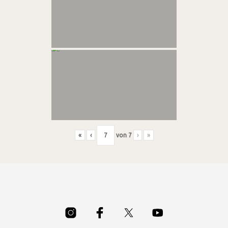
«
‹
von
7
›
»