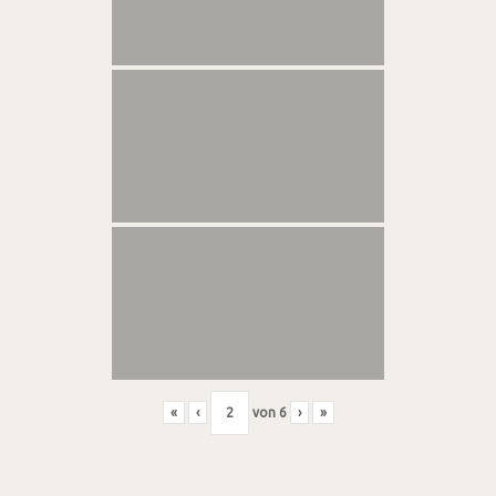
«
‹
von
6
›
»