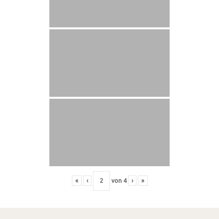
«
‹
von
4
›
»