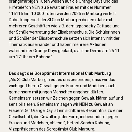
orangefarbigen Tüten weisen auf die Orange Days und das
Hilfetelefon NEIN zu Gewalt an Frauen mit der Nummer
116116 hin. 10.000 Tüten werden 2025 in Marburg verteilt.
Dabei kooperiert der SI Club Marburg in diesem Jahr mit
mehreren Geschäften wie z.B. dem typopoetry Cottage und
der Schülervertretung der Elisabethschule. Die Schülerinnen
und Schüler der Elisabethschule setzen sich intensiv mit der
Thematik auseinander und haben mehrere Aktionen
während der Orange Days geplant, u.a. eine Demo am 25.11.
um 17 Uhr am Bahnhof.
Das sagt der Soroptimist International Club Marburg
„Als SI Club Marburg freut es uns besonders, dass wir das
wichtige Thema Gewalt gegen Frauen und Mädchen auch
gemeinsam mit jungen Menschen angehen dürfen.
Gemeinsam setzen wir Zeichen gegen Gewalt, klären auf und
sensibilisieren. Gemeinsam sagen wir NEIN zu Gewalt an
Frauen! Der Orange Day ist ein sichtbares Bekenntnis zu einer
Gesellschaft, die Gewalt in jeder Form, insbesondere gegen
Frauen und Mädchen, ablehnt”, betont Sandra Rabung,
Vizepräsidentin des Soroptimist Club Marburg.