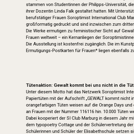
stammen von Studentinnen der Philipps-Universität, die
ihrer Dozentin Linda Falk gestaltet hatten. Mit Unters
berufstätiger Frauen Soroptimist International Club Ma
großformatig gedruckt und sind inzwischen zum dritt
Die Werke ermutigen zu feministischer Sicht auf Gewalt
Frauen weltweit – ein Kernanliegen der Soroptimistinne
Die Ausstellung ist kostenfrei zugänglich. Die im Kuns
Ermutigungs-Postkarten für Frauen* liegen ebenfalls 
Tütenaktion: Gewalt kommt bei uns nicht in die Tüt
Unter diesem Motto hat das Netzwerk Soroptimist Inte
Papiertüten mit der Aufschrift „GEWALT kommt nicht in 
orangefarbigen Tüten weisen auf die Orange Days und 
an Frauen mit der Nummer 116116 hin. 10.000 Tüten wer
Dabei kooperiert der SI Club Marburg in diesem Jahr m
dem typopoetry Cottage und der Schülervertretung der 
Schülerinnen und Schüler der Elisabethschule setzen si