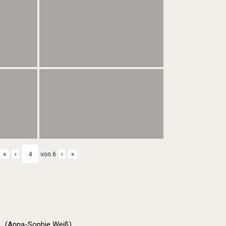
«
‹
von
6
›
»
(Anna-Sophie Weiß)