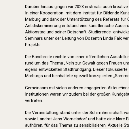
Darüber hinaus gingen wir 2023 erstmals auch kreative
In einer Kooperation mit dem Institut für Bildende Kuns
Marburg und dank der Unterstützung des Referats für Gl
Antidiskriminierung entstand eine künstlerische Ause
Aktionstag und seiner Botschaft. Studierende entwick
Seminars unter der Leitung von Dozentin Linda Falk v
Projekte.
Die Bandbreite reichte von einer öffentlichen Ausstell
rund um das Thema „Nein zur Gewalt gegen Frauen und
eigens entwickelten Stadtrundgang. Dieser fokussierte
Marburgs und beinhaltete speziell konzipierten „Samme
Gemeinsam mit vielen anderen engagierten Akteur*inn
Institutionen waren wir zudem bei der großen Kundge
vertreten.
Die Veranstaltung stand unter der Schirmherrschaft von
sowie Landrat Jens Womelsdorf und hatte eine klare Bo
aufhören, für das Thema zu sensibilisieren. Aktuelle St