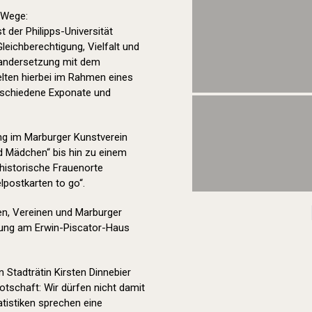
 Wege:
t der Philipps-Universität
eichberechtigung, Vielfalt und
inandersetzung mit dem
elten hierbei im Rahmen eines
erschiedene Exponate und
ung im Marburger Kunstverein
 Mädchen“ bis hin zu einem
 historische Frauenorte
lpostkarten to go“.
en, Vereinen und Marburger
bung am Erwin-Piscator-Haus
 Stadträtin Kirsten Dinnebier
tschaft: Wir dürfen nicht damit
atistiken sprechen eine