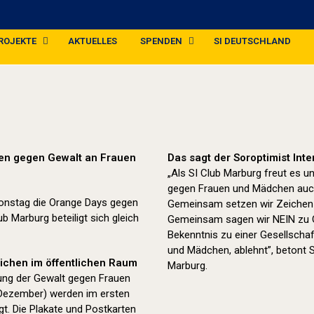
ROJEKTE
AKTUELLES
SPENDEN
SI DEUTSCHLAND
Orange Day (2025)
hen gegen Gewalt an Frauen
Das sagt der Soroptimist Int
„Als SI Club Marburg freut es 
gegen Frauen und Mädchen auc
ionstag die Orange Days gegen
Gemeinsam setzen wir Zeichen g
 Marburg beteiligt sich gleich
Gemeinsam sagen wir NEIN zu Ge
Bekenntnis zu einer Gesellschaf
und Mädchen, ablehnt”, betont 
eichen im öffentlichen Raum
Marburg.
ung der Gewalt gegen Frauen
 Dezember) werden im ersten
t. Die Plakate und Postkarten