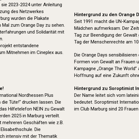
 sie 2023-2024 unter Anleitung
tützung des Netzwerkes
Hintergrund zu den Orange D
rburg wurden die Plakate
Seit 1991 macht die UN-Kampag
en Mal zum Orange Day zu sehen.
Mädchen aufmerksam. Der Zeitr
erfahrungen und Solidarität mit
Tag zur Beendigung der Gewalt
n.
Tag der Menschenrechte am 10
tprojekt entstandene
zum Mitnehmen im Cineplex aus.
Die Orange Days sensibilisieren
Formen von Gewalt an Frauen u
Kampagne „Orange The World” a
Hoffnung auf eine Zukunft ohn
e!
Hintergrund zu Soroptimist In
rnational Nordhessen Plus
Der Name leitet sich vom latei
die Tüte!“ drucken lassen. Die
bedeutet. Soroptimist Internatio
das Hilfetelefon NEIN zu Gewalt
im Club Marburg sind 20 Frauen 
den 2025 in Marburg verteilt.
it mehreren Geschäften wie z.B.
Elisabethschule. Die
ch intensiv mit der Thematik