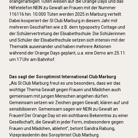
orangefarbigen Tüten weisen auf die Orange Days und das
Hilfetelefon NEIN zu Gewalt an Frauen mit der Nummer
116116 hin. 10.000 Tüten werden 2025 in Marburg verteilt.
Dabei kooperiert der SI Club Marburg in diesem Jahr mit
mehreren Geschäften wie z.B. dem typopoetry Cottage und
der Schülervertretung der Elisabethschule. Die Schülerinnen
und Schüler der Elisabethschule setzen sich intensiv mit der
Thematik auseinander und haben mehrere Aktionen
während der Orange Days geplant, u.a. eine Demo am 25.11.
um 17 Uhr am Bahnhof.
Das sagt der Soroptimist International Club Marburg
„Als SI Club Marburg freut es uns besonders, dass wir das
wichtige Thema Gewalt gegen Frauen und Mädchen auch
gemeinsam mit jungen Menschen angehen dürfen.
Gemeinsam setzen wir Zeichen gegen Gewalt, klären auf und
sensibilisieren. Gemeinsam sagen wir NEIN zu Gewalt an
Frauen! Der Orange Day ist ein sichtbares Bekenntnis zu einer
Gesellschaft, die Gewalt in jeder Form, insbesondere gegen
Frauen und Mädchen, ablehnt”, betont Sandra Rabung,
Vizepräsidentin des Soroptimist Club Marburg.