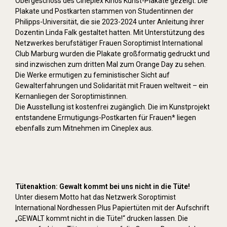
Obergeschoss des Cineplex Kinos Kunst-Plakate gezeigt. Die
Plakate und Postkarten stammen von Studentinnen der
Philipps-Universität, die sie 2023-2024 unter Anleitung ihrer
Dozentin Linda Falk gestaltet hatten. Mit Unterstützung des
Netzwerkes berufstätiger Frauen Soroptimist International
Club Marburg wurden die Plakate großformatig gedruckt und
sind inzwischen zum dritten Mal zum Orange Day zu sehen.
Die Werke ermutigen zu feministischer Sicht auf
Gewalterfahrungen und Solidarität mit Frauen weltweit – ein
Kernanliegen der Soroptimistinnen.
Die Ausstellung ist kostenfrei zugänglich. Die im Kunstprojekt
entstandene Ermutigungs-Postkarten für Frauen* liegen
ebenfalls zum Mitnehmen im Cineplex aus.
Tütenaktion: Gewalt kommt bei uns nicht in die Tüte!
Unter diesem Motto hat das Netzwerk Soroptimist
International Nordhessen Plus Papiertüten mit der Aufschrift
„GEWALT kommt nicht in die Tüte!“ drucken lassen. Die