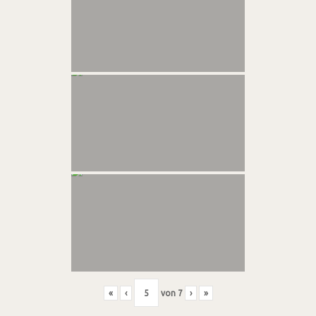
«
‹
von
7
›
»