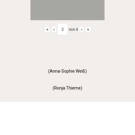
«
‹
von
6
›
»
(Anna-Sophie Weiß)
(Ronja Thieme)
Orange Day (2022)