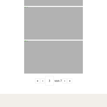
«
‹
von
7
›
»