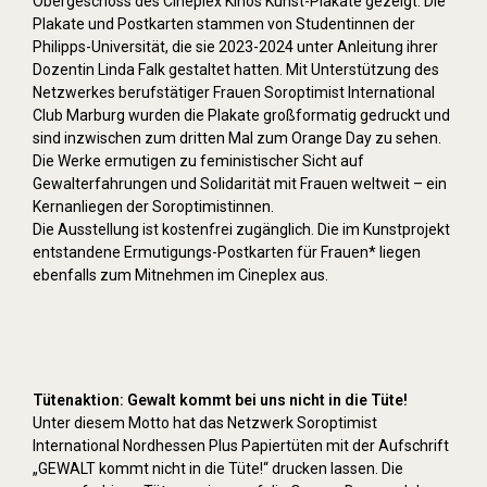
Obergeschoss des Cineplex Kinos Kunst-Plakate gezeigt. Die
Plakate und Postkarten stammen von Studentinnen der
Philipps-Universität, die sie 2023-2024 unter Anleitung ihrer
Dozentin Linda Falk gestaltet hatten. Mit Unterstützung des
Netzwerkes berufstätiger Frauen Soroptimist International
Club Marburg wurden die Plakate großformatig gedruckt und
sind inzwischen zum dritten Mal zum Orange Day zu sehen.
Die Werke ermutigen zu feministischer Sicht auf
Gewalterfahrungen und Solidarität mit Frauen weltweit – ein
Kernanliegen der Soroptimistinnen.
Die Ausstellung ist kostenfrei zugänglich. Die im Kunstprojekt
entstandene Ermutigungs-Postkarten für Frauen* liegen
ebenfalls zum Mitnehmen im Cineplex aus.
Tütenaktion: Gewalt kommt bei uns nicht in die Tüte!
Unter diesem Motto hat das Netzwerk Soroptimist
International Nordhessen Plus Papiertüten mit der Aufschrift
„GEWALT kommt nicht in die Tüte!“ drucken lassen. Die