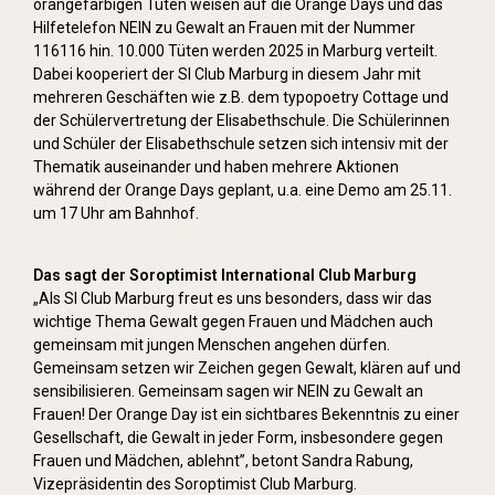
orangefarbigen Tüten weisen auf die Orange Days und das
Hilfetelefon NEIN zu Gewalt an Frauen mit der Nummer
116116 hin. 10.000 Tüten werden 2025 in Marburg verteilt.
Dabei kooperiert der SI Club Marburg in diesem Jahr mit
mehreren Geschäften wie z.B. dem typopoetry Cottage und
der Schülervertretung der Elisabethschule. Die Schülerinnen
und Schüler der Elisabethschule setzen sich intensiv mit der
Thematik auseinander und haben mehrere Aktionen
während der Orange Days geplant, u.a. eine Demo am 25.11.
um 17 Uhr am Bahnhof.
Das sagt der Soroptimist International Club Marburg
„Als SI Club Marburg freut es uns besonders, dass wir das
wichtige Thema Gewalt gegen Frauen und Mädchen auch
gemeinsam mit jungen Menschen angehen dürfen.
Gemeinsam setzen wir Zeichen gegen Gewalt, klären auf und
sensibilisieren. Gemeinsam sagen wir NEIN zu Gewalt an
Frauen! Der Orange Day ist ein sichtbares Bekenntnis zu einer
Gesellschaft, die Gewalt in jeder Form, insbesondere gegen
Frauen und Mädchen, ablehnt”, betont Sandra Rabung,
Vizepräsidentin des Soroptimist Club Marburg.