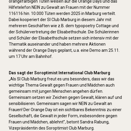
orangefarbigen Tüten weisen auf die Orange Days und das
Hilfetelefon NEIN zu Gewalt an Frauen mit der Nummer
116116 hin. 10.000 Tüten werden 2025 in Marburg verteilt.
Dabei kooperiert der SI Club Marburg in diesem Jahr mit
mehreren Geschäften wie z.B. dem typopoetry Cottage und
der Schülervertretung der Elisabethschule. Die Schülerinnen
und Schüler der Elisabethschule setzen sich intensiv mit der
Thematik auseinander und haben mehrere Aktionen
während der Orange Days geplant, u.a. eine Demo am 25.11.
um 17 Uhr am Bahnhof.
Das sagt der Soroptimist International Club Marburg
„Als SI Club Marburg freut es uns besonders, dass wir das
wichtige Thema Gewalt gegen Frauen und Mädchen auch
gemeinsam mit jungen Menschen angehen dürfen.
Gemeinsam setzen wir Zeichen gegen Gewalt, klären auf und
sensibilisieren. Gemeinsam sagen wir NEIN zu Gewalt an
Frauen! Der Orange Day ist ein sichtbares Bekenntnis zu einer
Gesellschaft, die Gewalt in jeder Form, insbesondere gegen
Frauen und Mädchen, ablehnt”, betont Sandra Rabung,
Vizepräsidentin des Soroptimist Club Marburg.