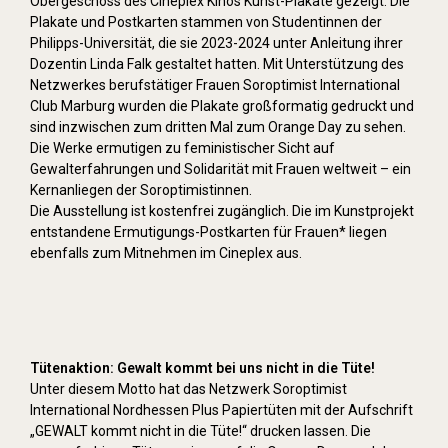
Obergeschoss des Cineplex Kinos Kunst-Plakate gezeigt. Die
Plakate und Postkarten stammen von Studentinnen der
Philipps-Universität, die sie 2023-2024 unter Anleitung ihrer
Dozentin Linda Falk gestaltet hatten. Mit Unterstützung des
Netzwerkes berufstätiger Frauen Soroptimist International
Club Marburg wurden die Plakate großformatig gedruckt und
sind inzwischen zum dritten Mal zum Orange Day zu sehen.
Die Werke ermutigen zu feministischer Sicht auf
Gewalterfahrungen und Solidarität mit Frauen weltweit – ein
Kernanliegen der Soroptimistinnen.
Die Ausstellung ist kostenfrei zugänglich. Die im Kunstprojekt
entstandene Ermutigungs-Postkarten für Frauen* liegen
ebenfalls zum Mitnehmen im Cineplex aus.
Tütenaktion: Gewalt kommt bei uns nicht in die Tüte!
Unter diesem Motto hat das Netzwerk Soroptimist
International Nordhessen Plus Papiertüten mit der Aufschrift
„GEWALT kommt nicht in die Tüte!“ drucken lassen. Die