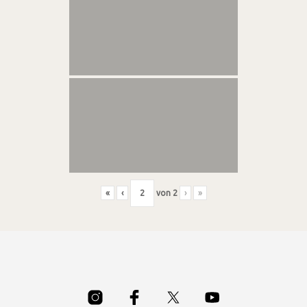
«
‹
von
2
›
»