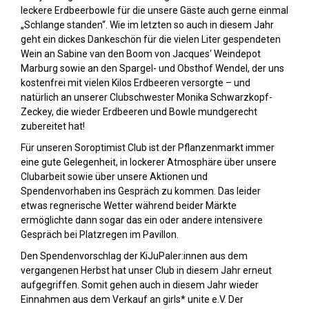
leckere Erdbeerbowle für die unsere Gäste auch gerne einmal
„Schlange standen“. Wie im letzten so auch in diesem Jahr
geht ein dickes Dankeschön für die vielen Liter gespendeten
Wein an Sabine van den Boom von Jacques‘ Weindepot
Marburg sowie an den Spargel- und Obsthof Wendel, der uns
kostenfrei mit vielen Kilos Erdbeeren versorgte – und
natürlich an unserer Clubschwester Monika Schwarzkopf-
Zeckey, die wieder Erdbeeren und Bowle mundgerecht
zubereitet hat!
Für unseren Soroptimist Club ist der Pflanzenmarkt immer
eine gute Gelegenheit, in lockerer Atmosphäre über unsere
Clubarbeit sowie über unsere Aktionen und
Spendenvorhaben ins Gespräch zu kommen. Das leider
etwas regnerische Wetter während beider Märkte
ermöglichte dann sogar das ein oder andere intensivere
Gespräch bei Platzregen im Pavillon.
Den Spendenvorschlag der KiJuPaler:innen aus dem
vergangenen Herbst hat unser Club in diesem Jahr erneut
aufgegriffen. Somit gehen auch in diesem Jahr wieder
Einnahmen aus dem Verkauf an girls* unite e.V. Der