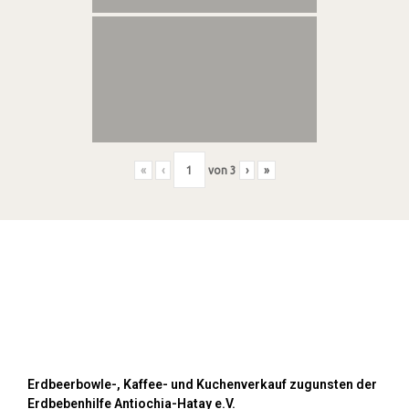
«
‹
von
3
›
»
Kuchenverkauf auf den Pflanzenmärkten
im Mai und September 2023
Erdbeerbowle-, Kaffee- und Kuchenverkauf zugunsten der
Erdbebenhilfe Antiochia-Hatay e.V.