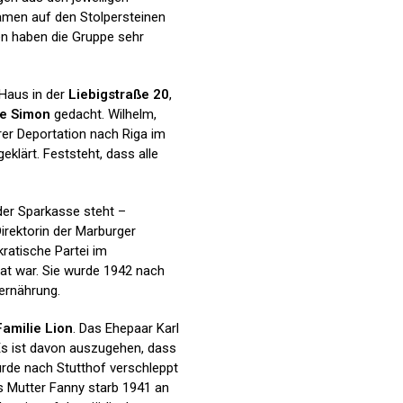
Namen auf den Stolpersteinen
en haben die Gruppe sehr
Haus in der
Liebigstraße 20
,
ie Simon
gedacht. Wilhelm,
hrer Deportation nach Riga im
geklärt. Feststeht, dass alle
der Sparkasse steht –
Direktorin der Marburger
ratische Partei im
at war. Sie wurde 1942 nach
rernährung.
Familie Lion
. Das Ehepaar Karl
Es ist davon auszugehen, dass
urde nach Stutthof verschleppt
ns Mutter Fanny starb 1941 an