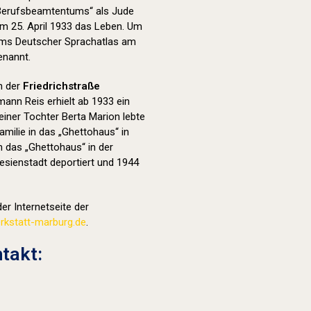
 Berufsbeamtentums“ als Jude
m 25. April 1933 das Leben. Um
ums Deutscher Sprachatlas am
nannt.
in der
Friedrichstraße
mann Reis erhielt ab 1933 ein
iner Tochter Berta Marion lebte
amilie in das „Ghettohaus“ in
n das „Ghettohaus“ in der
esienstadt deportiert und 1944
er Internetseite der
kstatt-marburg.de
.
takt: