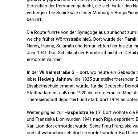
Biografien der Personen gedacht, die sich hinter den 
verbergen. Die Schicksale dieser Marburger Bürger*inn
berührt.
Die Route führte von der Synagoge aus zunächst zum 
welche früher Wörthstraße hieß. Dort wurde der
Famil
Nanny, Hanna, Sulamith und Ismar lebten hier bis zur i
Jahr 1941. Das Schicksal der Familie ist nicht im Detail 
ermordet wurden.
In der
Wilhelmstraße 3
– dort, wo heute ein Gebäude 
lebte
Hedwig Jahnow
, die 1925 zur stellvertretenden 
Elisabethschule ernannt wurde, für die Deutsche Demok
Stadtparlament saß und 1920 die erste Frau im Magistr
Theresienstadt deportiert und starb dort 1944 an Unte
Weiter ging es zur
Haspelstraße 17
. Dort wohnte die
und Franziska Lion wurden 1941 nach Riga deportiert. 
Karl Lion dort ermordet wurde. Seine Frau Franziska w
und ist wahrscheinlich dort ermordet wurden. Karl Lio