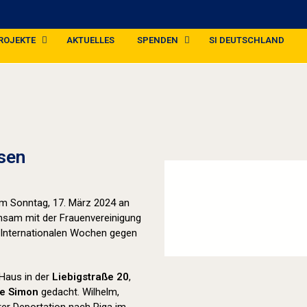
ROJEKTE
AKTUELLES
SPENDEN
SI DEUTSCHLAND
Stolpersteine sichtbar machen (2024
sen
 am Sonntag, 17. März 2024 an
insam mit der Frauenvereinigung
 Internationalen Wochen gegen
Haus in der
Liebigstraße 20
,
ie Simon
gedacht. Wilhelm,