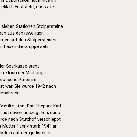
hrer Deportation nach Riga im
geklärt. Feststeht, dass alle
sieben Stationen Stolpersteine
en aus den jeweiligen
Namen auf den Stolpersteinen
en haben die Gruppe sehr
der Sparkasse steht –
Direktorin der Marburger
ratische Partei im
at war. Sie wurde 1942 nach
rernährung.
Familie Lion
. Das Ehepaar Karl
Es ist davon auszugehen, dass
urde nach Stutthof verschleppt
ns Mutter Fanny starb 1941 an
abstein auf dem jüdischen