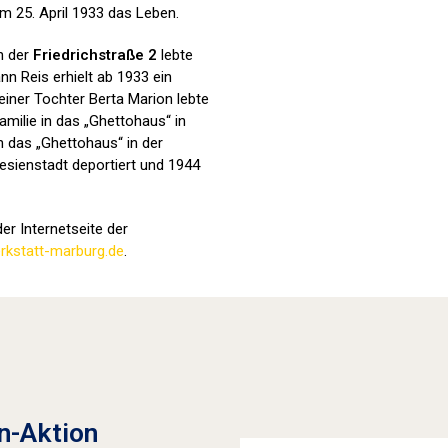
m 25. April 1933 das Leben.
in der
Friedrichstraße 2
lebte
nn Reis erhielt ab 1933 ein
iner Tochter Berta Marion lebte
amilie in das „Ghettohaus“ in
n das „Ghettohaus“ in der
esienstadt deportiert und 1944
er Internetseite der
kstatt-marburg.de
.
Stolpersteine sichtbar machen (2022
n-Aktion