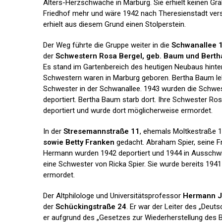
Alters-Herzschwäche in Marburg. Sie erhielt keinen Gr
Friedhof mehr und wäre 1942 nach Theresienstadt ver
erhielt aus diesem Grund einen Stolperstein.
Der Weg führte die Gruppe weiter in die
Schwanallee 
der
Schwestern Rosa Bergel, geb. Baum und Bert
Es stand im Gartenbereich des heutigen Neubaus hinter 
Schwestern waren in Marburg geboren. Bertha Baum lebt
Schwester in der Schwanallee. 1943 wurden die Schwe
deportiert. Bertha Baum starb dort. Ihre Schwester Ro
deportiert und wurde dort möglicherweise ermordet.
In der
Stresemannstraße 11
, ehemals Moltkestraße 1
sowie Betty Franken
gedacht. Abraham Spier, seine F
Hermann wurden 1942 deportiert und 1944 in Ausschwi
eine Schwester von Ricka Spier. Sie wurde bereits 1941
ermordet.
Der Altphilologe und Universitätsprofessor
Hermann 
der
Schückingstraße 24
. Er war der Leiter des „Deu
er aufgrund des „Gesetzes zur Wiederherstellung des