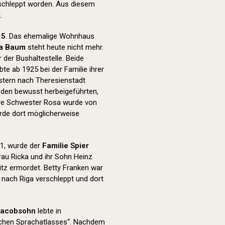
schleppt worden. Aus diesem
.
15
. Das ehemalige Wohnhaus
ha Baum
steht heute nicht mehr.
der Bushaltestelle. Beide
e ab 1925 bei der Familie ihrer
stern nach Theresienstadt
g den bewusst herbeigeführten,
re Schwester Rosa wurde von
urde dort möglicherweise
1, wurde der
Familie Spier
rau Ricka und ihr Sohn Heinz
tz ermordet. Betty Franken war
 nach Riga verschleppt und dort
Jacobsohn
lebte in
tschen Sprachatlasses“. Nachdem