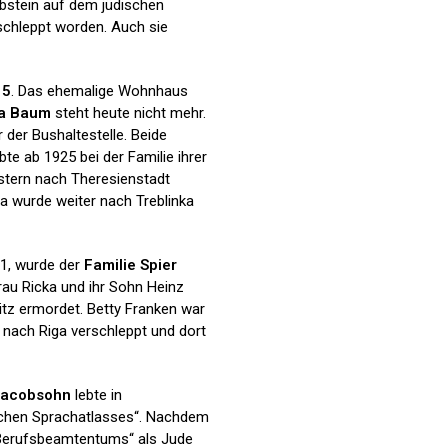
abstein auf dem jüdischen
schleppt worden. Auch sie
15
. Das ehemalige Wohnhaus
ha Baum
steht heute nicht mehr.
der Bushaltestelle. Beide
e ab 1925 bei der Familie ihrer
stern nach Theresienstadt
sa wurde weiter nach Treblinka
1, wurde der
Familie Spier
rau Ricka und ihr Sohn Heinz
tz ermordet. Betty Franken war
 nach Riga verschleppt und dort
Jacobsohn
lebte in
tschen Sprachatlasses“. Nachdem
 Berufsbeamtentums“ als Jude