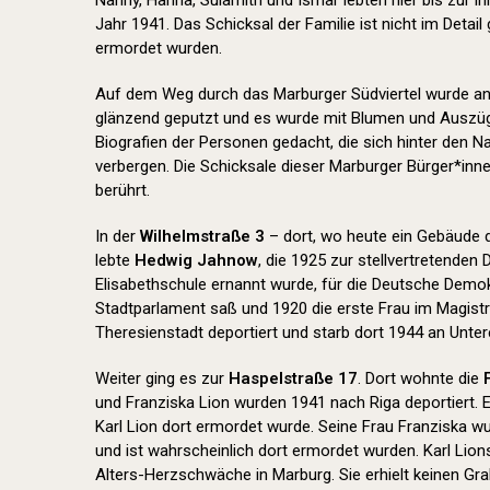
Nanny, Hanna, Sulamith und Ismar lebten hier bis zur i
Jahr 1941. Das Schicksal der Familie ist nicht im Detail 
ermordet wurden.
Auf dem Weg durch das Marburger Südviertel wurde an 
glänzend geputzt und es wurde mit Blumen und Auszüg
Biografien der Personen gedacht, die sich hinter den 
verbergen. Die Schicksale dieser Marburger Bürger*inn
berührt.
In der
Wilhelmstraße 3
– dort, wo heute ein Gebäude 
lebte
Hedwig Jahnow
, die 1925 zur stellvertretenden 
Elisabethschule ernannt wurde, für die Deutsche Demok
Stadtparlament saß und 1920 die erste Frau im Magistr
Theresienstadt deportiert und starb dort 1944 an Unte
Weiter ging es zur
Haspelstraße 17
. Dort wohnte die
und Franziska Lion wurden 1941 nach Riga deportiert. 
Karl Lion dort ermordet wurde. Seine Frau Franziska w
und ist wahrscheinlich dort ermordet wurden. Karl Lio
Alters-Herzschwäche in Marburg. Sie erhielt keinen Gr