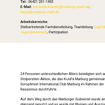
Tel.:
06421 201-1453
E-Mail:
friederike.koenitz
@marburg-stadt.de
;
kijupa@marburg-stadt.de
Arbeitsbereiche:
Stellvertretende Fachdienstleitung, Teamleitung
Jugend
Jugendparlament
, Partizipation
24 Personen unterschiedlichen Alters beteiligten sich 
Stolperstein-Aktion, die das KiJuPa Marburg gemeinsa
Soroptimist International Club Marburg im Rahmen der
Rassismus durchführte.
Auf dem Weg durch das Marburger Südviertel wurde an 
glänzend geputzt und es wurde mit Blumen und Auszüg