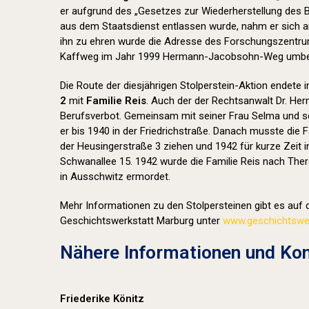
er aufgrund des „Gesetzes zur Wiederherstellung des
aus dem Staatsdienst entlassen wurde, nahm er sich a
ihn zu ehren wurde die Adresse des Forschungszentr
Kaffweg im Jahr 1999 Hermann-Jacobsohn-Weg umbe
Die Route der diesjährigen Stolperstein-Aktion endete 
2
mit
Familie Reis
. Auch der der Rechtsanwalt Dr. Her
Berufsverbot. Gemeinsam mit seiner Frau Selma und se
er bis 1940 in der Friedrichstraße. Danach musste die F
der Heusingerstraße 3 ziehen und 1942 für kurze Zeit i
Schwanallee 15. 1942 wurde die Familie Reis nach Ther
in Ausschwitz ermordet.
Mehr Informationen zu den Stolpersteinen gibt es auf d
Geschichtswerkstatt Marburg unter
www.geschichtswer
Nähere Informationen und Kon
Friederike Könitz