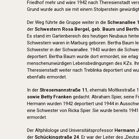
Friedhof mehr und wäre 1942 nach Theresienstadt ver
Grund wurde auch sie mit einem Stolperstein gewürdigt
Der Weg führte die Gruppe weiter in die
Schwanallee 
der
Schwestern Rosa Bergel, geb. Baum und Bert
Es stand im Gartenbereich des heutigen Neubaus hinter 
Schwestern waren in Marburg geboren. Bertha Baum lebt
Schwester in der Schwanallee. 1943 wurden die Schwe
deportiert. Bertha Baum wurde dort ermordet, sie erla
menschenunwürdigen Lebensbedingungen des KZs. Ih
Theresienstadt weiter nach Treblinka deportiert und w
ebenfalls ermordet.
In der
Stresemannstraße 11
, ehemals Moltkestraße 1
sowie Betty Franken
gedacht. Abraham Spier, seine F
Hermann wurden 1942 deportiert und 1944 in Ausschwi
eine Schwester von Ricka Spier. Sie wurde bereits 1941
ermordet.
Der Altphilologe und Universitätsprofessor
Hermann 
der
Schückingstraße 24
. Er war der Leiter des „Deu