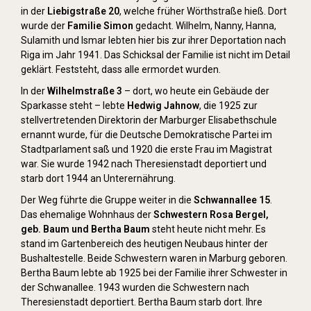
in der
Liebigstraße 20
, welche früher Wörthstraße hieß. Dort
wurde der
Familie Simon
gedacht. Wilhelm, Nanny, Hanna,
Sulamith und Ismar lebten hier bis zur ihrer Deportation nach
Riga im Jahr 1941. Das Schicksal der Familie ist nicht im Detail
geklärt. Feststeht, dass alle ermordet wurden.
In der
Wilhelmstraße 3
– dort, wo heute ein Gebäude der
Sparkasse steht – lebte
Hedwig Jahnow
, die 1925 zur
stellvertretenden Direktorin der Marburger Elisabethschule
ernannt wurde, für die Deutsche Demokratische Partei im
Stadtparlament saß und 1920 die erste Frau im Magistrat
war. Sie wurde 1942 nach Theresienstadt deportiert und
starb dort 1944 an Unterernährung.
Der Weg führte die Gruppe weiter in die
Schwannallee 15
.
Das ehemalige Wohnhaus der
Schwestern Rosa Bergel,
geb. Baum und Bertha Baum
steht heute nicht mehr. Es
stand im Gartenbereich des heutigen Neubaus hinter der
Bushaltestelle. Beide Schwestern waren in Marburg geboren.
Bertha Baum lebte ab 1925 bei der Familie ihrer Schwester in
der Schwanallee. 1943 wurden die Schwestern nach
Theresienstadt deportiert. Bertha Baum starb dort. Ihre