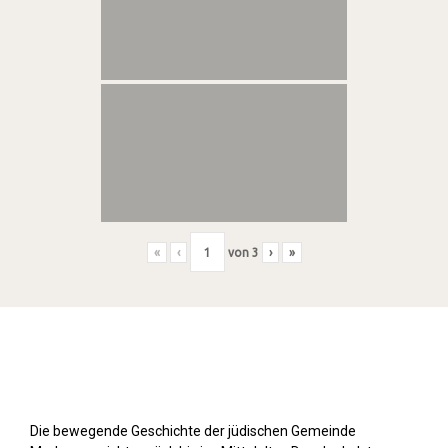
«
‹
von
3
›
»
Stolpersteine sichtbar machen (2019)
Die bewegende Geschichte der jüdischen Gemeinde