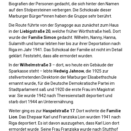
Biografien der Personen gedacht, die sich hinter den Namen
auf den Stolpersteinen verbergen. Die Schicksale dieser
Marburger Bürger*innen haben die Gruppe sehr berührt.
Die Route führte von der Synagoge aus zunächst zum Haus
in der
Liebigstraße 20
, welche früher Wörthstraße hieß. Dort
wurde der
Familie Simon
gedacht. Wilhelm, Nanny, Hanna,
Sulamith und Ismar lebten hier bis zur ihrer Deportation nach
Riga im Jahr 1941. Das Schicksal der Familie ist nicht im Detail
geklärt. Feststeht, dass alle ermordet wurden.
In der
Wilhelmstraße 3
– dort, wo heute ein Gebäude der
Sparkasse steht – lebte
Hedwig Jahnow
, die 1925 zur
stellvertretenden Direktorin der Marburger Elisabethschule
ernannt wurde, für die Deutsche Demokratische Partei im
Stadtparlament saß und 1920 die erste Frau im Magistrat
war. Sie wurde 1942 nach Theresienstadt deportiert und
starb dort 1944 an Unterernährung.
Weiter ging es zur
Haspelstraße 17
. Dort wohnte die
Familie
Lion
. Das Ehepaar Karl und Franziska Lion wurden 1941 nach
Riga deportiert. Es ist davon auszugehen, dass Karl Lion dort
ermordet wurde. Seine Frau Franziska wurde nach Stutthof