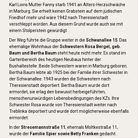
Karl Lions Mutter Fanny starb 1941 an Alters-Herzschwäche
in Marburg. Sie erhielt keinen Grabstein auf dem jüdischen
Friedhof mehr und wäre 1942 nach Theresienstadt
verschleppt worden. Aus diesem Grund wurde auch sie mit
einem Stolperstein gewürdigt.
Der Weg führte die Gruppe weiter in die
Schwanallee 15
. Das
ehemalige Wohnhaus der
Schwestern Rosa Bergel, geb.
Baum und Bertha Baum
steht heute nicht mehr. Es stand im
Gartenbereich des heutigen Neubaus hinter der
Bushaltestelle. Beide Schwestern waren in Marburg geboren.
Bertha Baum lebte ab 1925 bei der Familie ihrer Schwester in
der Schwanallee. 1943 wurden die Schwestern nach
Theresienstadt deportiert. Bertha Baum wurde dort
ermordet, sie erlag den bewusst herbeigeführten,
menschenunwürdigen Lebensbedingungen des KZs. Ihre
Schwester Rosa wurde von Theresienstadt weiter nach
Treblinka deportiert und wurde dort möglicherweise ebenfalls
ermordet.
In der
Stresemannstraße 11
, ehemals Moltkestraße 11,
wurde der
Familie Spier sowie Betty Franken
gedacht.