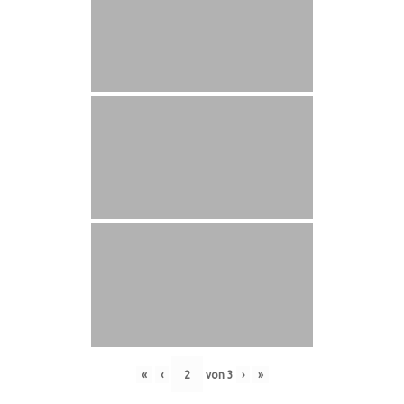
«
‹
von
3
›
»