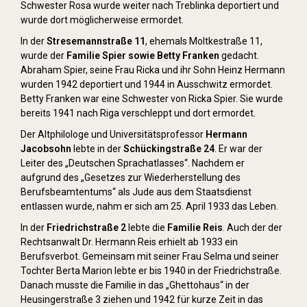
Schwester Rosa wurde weiter nach Treblinka deportiert und
wurde dort möglicherweise ermordet.
In der
Stresemannstraße 11
, ehemals Moltkestraße 11,
wurde der
Familie Spier sowie Betty Franken
gedacht.
Abraham Spier, seine Frau Ricka und ihr Sohn Heinz Hermann
wurden 1942 deportiert und 1944 in Ausschwitz ermordet.
Betty Franken war eine Schwester von Ricka Spier. Sie wurde
bereits 1941 nach Riga verschleppt und dort ermordet.
Der Altphilologe und Universitätsprofessor
Hermann
Jacobsohn
lebte in der
Schückingstraße 24
. Er war der
Leiter des „Deutschen Sprachatlasses“. Nachdem er
aufgrund des „Gesetzes zur Wiederherstellung des
Berufsbeamtentums“ als Jude aus dem Staatsdienst
entlassen wurde, nahm er sich am 25. April 1933 das Leben.
In der
Friedrichstraße 2
lebte die
Familie Reis
. Auch der der
Rechtsanwalt Dr. Hermann Reis erhielt ab 1933 ein
Berufsverbot. Gemeinsam mit seiner Frau Selma und seiner
Tochter Berta Marion lebte er bis 1940 in der Friedrichstraße.
Danach musste die Familie in das „Ghettohaus“ in der
Heusingerstraße 3 ziehen und 1942 für kurze Zeit in das