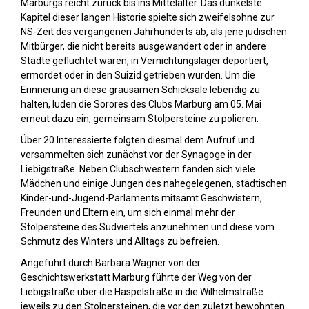
Marburgs reicht zurück bis ins Mittelalter. Das dunkelste
Kapitel dieser langen Historie spielte sich zweifelsohne zur
NS-Zeit des vergangenen Jahrhunderts ab, als jene jüdischen
Mitbürger, die nicht bereits ausgewandert oder in andere
Städte geflüchtet waren, in Vernichtungslager deportiert,
ermordet oder in den Suizid getrieben wurden. Um die
Erinnerung an diese grausamen Schicksale lebendig zu
halten, luden die Sorores des Clubs Marburg am 05. Mai
erneut dazu ein, gemeinsam Stolpersteine zu polieren.
Über 20 Interessierte folgten diesmal dem Aufruf und
versammelten sich zunächst vor der Synagoge in der
Liebigstraße. Neben Clubschwestern fanden sich viele
Mädchen und einige Jungen des nahegelegenen, städtischen
Kinder-und-Jugend-Parlaments mitsamt Geschwistern,
Freunden und Eltern ein, um sich einmal mehr der
Stolpersteine des Südviertels anzunehmen und diese vom
Schmutz des Winters und Alltags zu befreien.
Angeführt durch Barbara Wagner von der
Geschichtswerkstatt Marburg führte der Weg von der
Liebigstraße über die Haspelstraße in die Wilhelmstraße
jeweils zu den Stolpersteinen, die vor den zuletzt bewohnten