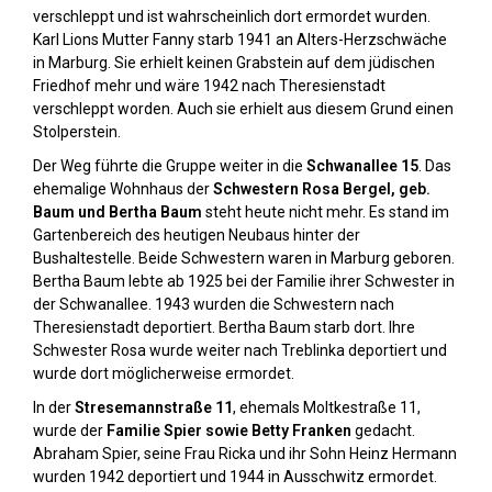
verschleppt und ist wahrscheinlich dort ermordet wurden.
Karl Lions Mutter Fanny starb 1941 an Alters-Herzschwäche
in Marburg. Sie erhielt keinen Grabstein auf dem jüdischen
Friedhof mehr und wäre 1942 nach Theresienstadt
verschleppt worden. Auch sie erhielt aus diesem Grund einen
Stolperstein.
Der Weg führte die Gruppe weiter in die
Schwanallee 15
. Das
ehemalige Wohnhaus der
Schwestern Rosa Bergel, geb.
Baum und Bertha Baum
steht heute nicht mehr. Es stand im
Gartenbereich des heutigen Neubaus hinter der
Bushaltestelle. Beide Schwestern waren in Marburg geboren.
Bertha Baum lebte ab 1925 bei der Familie ihrer Schwester in
der Schwanallee. 1943 wurden die Schwestern nach
Theresienstadt deportiert. Bertha Baum starb dort. Ihre
Schwester Rosa wurde weiter nach Treblinka deportiert und
wurde dort möglicherweise ermordet.
In der
Stresemannstraße 11
, ehemals Moltkestraße 11,
wurde der
Familie Spier sowie Betty Franken
gedacht.
Abraham Spier, seine Frau Ricka und ihr Sohn Heinz Hermann
wurden 1942 deportiert und 1944 in Ausschwitz ermordet.