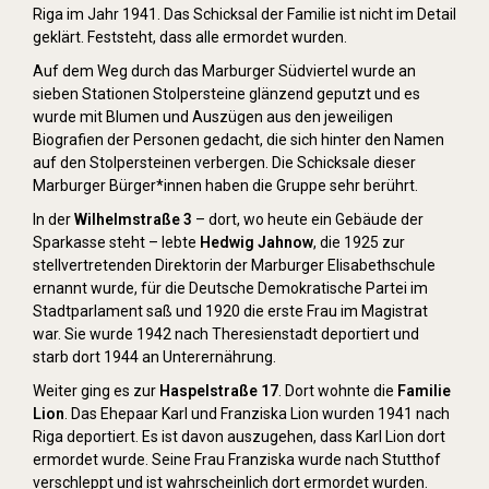
Riga im Jahr 1941. Das Schicksal der Familie ist nicht im Detail
geklärt. Feststeht, dass alle ermordet wurden.
Auf dem Weg durch das Marburger Südviertel wurde an
sieben Stationen Stolpersteine glänzend geputzt und es
wurde mit Blumen und Auszügen aus den jeweiligen
Biografien der Personen gedacht, die sich hinter den Namen
auf den Stolpersteinen verbergen. Die Schicksale dieser
Marburger Bürger*innen haben die Gruppe sehr berührt.
In der
Wilhelmstraße 3
– dort, wo heute ein Gebäude der
Sparkasse steht – lebte
Hedwig Jahnow
, die 1925 zur
stellvertretenden Direktorin der Marburger Elisabethschule
ernannt wurde, für die Deutsche Demokratische Partei im
Stadtparlament saß und 1920 die erste Frau im Magistrat
war. Sie wurde 1942 nach Theresienstadt deportiert und
starb dort 1944 an Unterernährung.
Weiter ging es zur
Haspelstraße 17
. Dort wohnte die
Familie
Lion
. Das Ehepaar Karl und Franziska Lion wurden 1941 nach
Riga deportiert. Es ist davon auszugehen, dass Karl Lion dort
ermordet wurde. Seine Frau Franziska wurde nach Stutthof
verschleppt und ist wahrscheinlich dort ermordet wurden.