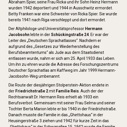
Abraham Spier, seine Frau Ricka und ihr Sohn Heinz Hermann
wurden 1942 deportiert und 1944 in Ausschwitz ermordet.
Betty Franken war eine Schwester von Ricka Spier. Sie wurde
bereits 1941 nach Riga verschleppt und dort ermordet.
Der Altphilologe und Universitätsprofessor
Hermann
Jacobsohn
lebte in der
Schückingstraße 24
. Er war der
Leiter des „Deutschen Sprachatlasses“. Nachdem er
aufgrund des „Gesetzes zur Wiederherstellung des
Berufsbeamtentums“ als Jude aus dem Staatsdienst
entlassen wurde, nahm er sich am 25. April 1933 das Leben.
Um ihn zu ehren wurde die Adresse des Forschungszentrums
Deutscher Sprachatlas am Kaffweg im Jahr 1999 Hermann-
Jacobsohn-Weg umbenannt.
Die Route der diesjährigen Stolperstein-Aktion endete in
der
Friedrichstraße 2
mit
Familie Reis
. Auch der der
Rechtsanwalt Dr. Hermann Reis erhielt ab 1933 ein
Berufsverbot. Gemeinsam mit seiner Frau Selma und seiner
Tochter Berta Marion lebte er bis 1940 in der Friedrichstraße.
Danach musste die Familie in das „Ghettohaus“ in der
Heusingerstraße 3 ziehen und 1942 für kurze Zeit in das
„Ghettohaus“ in der Schwanallee 15. 1942 wurde die Familie