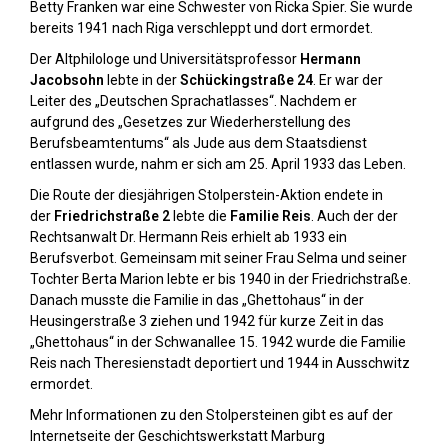
Betty Franken war eine Schwester von Ricka Spier. Sie wurde
bereits 1941 nach Riga verschleppt und dort ermordet.
Der Altphilologe und Universitätsprofessor
Hermann
Jacobsohn
lebte in der
Schückingstraße 24
. Er war der
Leiter des „Deutschen Sprachatlasses“. Nachdem er
aufgrund des „Gesetzes zur Wiederherstellung des
Berufsbeamtentums“ als Jude aus dem Staatsdienst
entlassen wurde, nahm er sich am 25. April 1933 das Leben.
Die Route der diesjährigen Stolperstein-Aktion endete in
der
Friedrichstraße 2
lebte die
Familie Reis
. Auch der der
Rechtsanwalt Dr. Hermann Reis erhielt ab 1933 ein
Berufsverbot. Gemeinsam mit seiner Frau Selma und seiner
Tochter Berta Marion lebte er bis 1940 in der Friedrichstraße.
Danach musste die Familie in das „Ghettohaus“ in der
Heusingerstraße 3 ziehen und 1942 für kurze Zeit in das
„Ghettohaus“ in der Schwanallee 15. 1942 wurde die Familie
Reis nach Theresienstadt deportiert und 1944 in Ausschwitz
ermordet.
Mehr Informationen zu den Stolpersteinen gibt es auf der
Internetseite der Geschichtswerkstatt Marburg