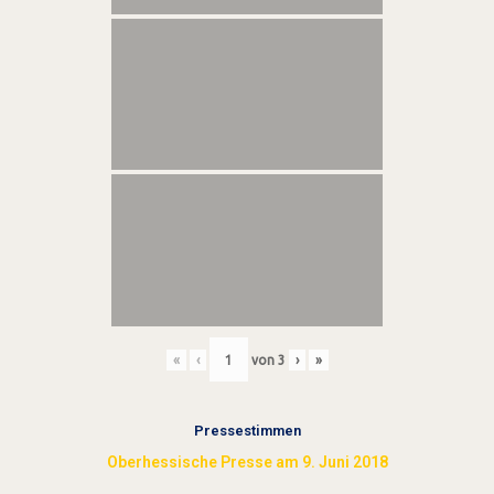
«
‹
von
3
›
»
Pressestimmen
Oberhessische Presse am 9. Juni 2018