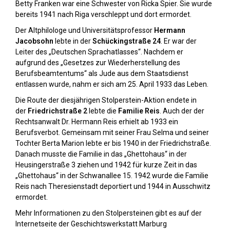
Betty Franken war eine Schwester von Ricka Spier. Sie wurde
bereits 1941 nach Riga verschleppt und dort ermordet.
Der Altphilologe und Universitätsprofessor
Hermann
Jacobsohn
lebte in der
Schückingstraße 24
. Er war der
Leiter des „Deutschen Sprachatlasses“. Nachdem er
aufgrund des „Gesetzes zur Wiederherstellung des
Berufsbeamtentums“ als Jude aus dem Staatsdienst
entlassen wurde, nahm er sich am 25. April 1933 das Leben.
Die Route der diesjährigen Stolperstein-Aktion endete in
der
Friedrichstraße 2
lebte die
Familie Reis
. Auch der der
Rechtsanwalt Dr. Hermann Reis erhielt ab 1933 ein
Berufsverbot. Gemeinsam mit seiner Frau Selma und seiner
Tochter Berta Marion lebte er bis 1940 in der Friedrichstraße.
Danach musste die Familie in das „Ghettohaus“ in der
Heusingerstraße 3 ziehen und 1942 für kurze Zeit in das
„Ghettohaus“ in der Schwanallee 15. 1942 wurde die Familie
Reis nach Theresienstadt deportiert und 1944 in Ausschwitz
ermordet.
Mehr Informationen zu den Stolpersteinen gibt es auf der
Internetseite der Geschichtswerkstatt Marburg