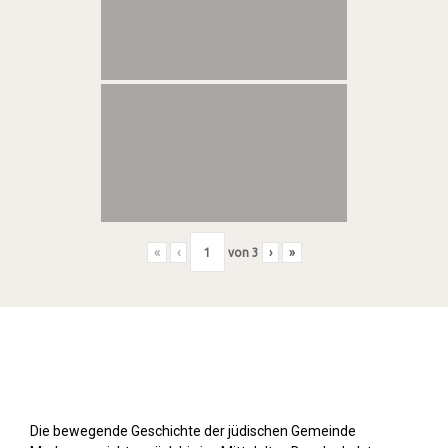
«
‹
von
3
›
»
Stolpersteine sichtbar machen (2019)
Die bewegende Geschichte der jüdischen Gemeinde