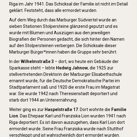
Riga im Jahr 1941. Das Schicksal der Familie ist nicht im Detail
geklärt. Feststeht, dass alle ermordet wurden.
Auf dem Weg durch das Marburger Südviertel wurde an
sieben Stationen Stolpersteine glänzend geputzt und es
wurde mit Blumen und Auszügen aus den jeweiligen
Biografien der Personen gedacht, die sich hinter den Namen
auf den Stolpersteinen verbergen. Die Schicksale dieser
Marburger Bürger*innen haben die Gruppe sehr berührt.
In der
Wilhelmstraße 3
– dort, wo heute ein Gebäude der
Sparkasse steht – lebte
Hedwig Jahnow
, die 1925 zur
stellvertretenden Direktorin der Marburger Elisabethschule
ernannt wurde, für die Deutsche Demokratische Partei im
Stadtparlament saß und 1920 die erste Frau im Magistrat
war. Sie wurde 1942 nach Theresienstadt deportiert und
starb dort 1944 an Unterernährung.
Weiter ging es zur
Haspelstraße 17
. Dort wohnte die
Familie
Lion
. Das Ehepaar Karl und Franziska Lion wurden 1941 nach
Riga deportiert. Es ist davon auszugehen, dass Karl Lion dort
ermordet wurde. Seine Frau Franziska wurde nach Stutthof
verschleppt und ist wahrscheinlich dort ermordet wurden.