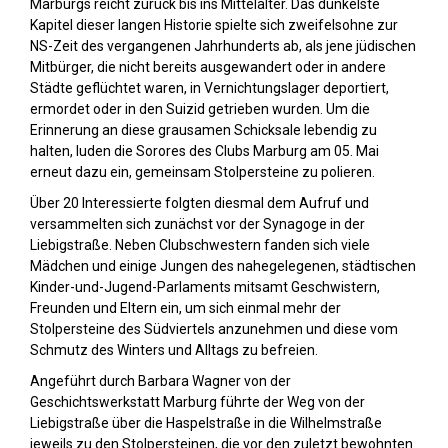
Marburgs reicht zurück bis ins Mittelalter. Das dunkelste
Kapitel dieser langen Historie spielte sich zweifelsohne zur
NS-Zeit des vergangenen Jahrhunderts ab, als jene jüdischen
Mitbürger, die nicht bereits ausgewandert oder in andere
Städte geflüchtet waren, in Vernichtungslager deportiert,
ermordet oder in den Suizid getrieben wurden. Um die
Erinnerung an diese grausamen Schicksale lebendig zu
halten, luden die Sorores des Clubs Marburg am 05. Mai
erneut dazu ein, gemeinsam Stolpersteine zu polieren.
Über 20 Interessierte folgten diesmal dem Aufruf und
versammelten sich zunächst vor der Synagoge in der
Liebigstraße. Neben Clubschwestern fanden sich viele
Mädchen und einige Jungen des nahegelegenen, städtischen
Kinder-und-Jugend-Parlaments mitsamt Geschwistern,
Freunden und Eltern ein, um sich einmal mehr der
Stolpersteine des Südviertels anzunehmen und diese vom
Schmutz des Winters und Alltags zu befreien.
Angeführt durch Barbara Wagner von der
Geschichtswerkstatt Marburg führte der Weg von der
Liebigstraße über die Haspelstraße in die Wilhelmstraße
jeweils zu den Stolpersteinen, die vor den zuletzt bewohnten