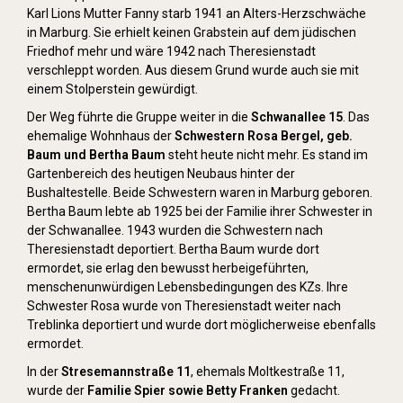
Karl Lions Mutter Fanny starb 1941 an Alters-Herzschwäche
in Marburg. Sie erhielt keinen Grabstein auf dem jüdischen
Friedhof mehr und wäre 1942 nach Theresienstadt
verschleppt worden. Aus diesem Grund wurde auch sie mit
einem Stolperstein gewürdigt.
Der Weg führte die Gruppe weiter in die
Schwanallee 15
. Das
ehemalige Wohnhaus der
Schwestern Rosa Bergel, geb.
Baum und Bertha Baum
steht heute nicht mehr. Es stand im
Gartenbereich des heutigen Neubaus hinter der
Bushaltestelle. Beide Schwestern waren in Marburg geboren.
Bertha Baum lebte ab 1925 bei der Familie ihrer Schwester in
der Schwanallee. 1943 wurden die Schwestern nach
Theresienstadt deportiert. Bertha Baum wurde dort
ermordet, sie erlag den bewusst herbeigeführten,
menschenunwürdigen Lebensbedingungen des KZs. Ihre
Schwester Rosa wurde von Theresienstadt weiter nach
Treblinka deportiert und wurde dort möglicherweise ebenfalls
ermordet.
In der
Stresemannstraße 11
, ehemals Moltkestraße 11,
wurde der
Familie Spier sowie Betty Franken
gedacht.