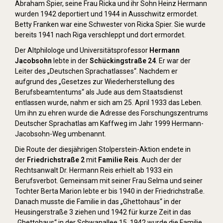
Abraham Spier, seine Frau Ricka und ihr Sohn Heinz Hermann
wurden 1942 deportiert und 1944 in Ausschwitz ermordet.
Betty Franken war eine Schwester von Ricka Spier. Sie wurde
bereits 1941 nach Riga verschleppt und dort ermordet.
Der Altphilologe und Universitätsprofessor
Hermann
Jacobsohn
lebte in der
Schückingstraße 24
. Er war der
Leiter des „Deutschen Sprachatlasses“. Nachdem er
aufgrund des „Gesetzes zur Wiederherstellung des
Berufsbeamtentums“ als Jude aus dem Staatsdienst
entlassen wurde, nahm er sich am 25. April 1933 das Leben.
Um ihn zu ehren wurde die Adresse des Forschungszentrums
Deutscher Sprachatlas am Kaffweg im Jahr 1999 Hermann-
Jacobsohn-Weg umbenannt.
Die Route der diesjährigen Stolperstein-Aktion endete in
der
Friedrichstraße 2
mit
Familie Reis
. Auch der der
Rechtsanwalt Dr. Hermann Reis erhielt ab 1933 ein
Berufsverbot. Gemeinsam mit seiner Frau Selma und seiner
Tochter Berta Marion lebte er bis 1940 in der Friedrichstraße.
Danach musste die Familie in das „Ghettohaus“ in der
Heusingerstraße 3 ziehen und 1942 für kurze Zeit in das
„Ghettohaus“ in der Schwanallee 15. 1942 wurde die Familie