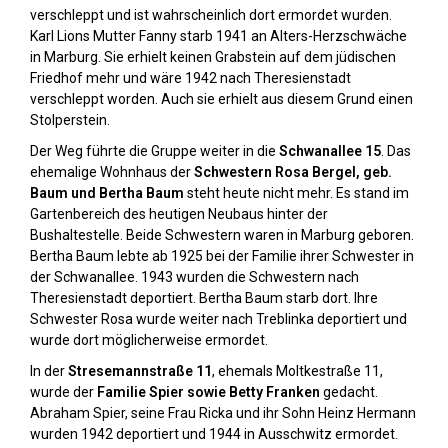
verschleppt und ist wahrscheinlich dort ermordet wurden.
Karl Lions Mutter Fanny starb 1941 an Alters-Herzschwäche
in Marburg. Sie erhielt keinen Grabstein auf dem jüdischen
Friedhof mehr und wäre 1942 nach Theresienstadt
verschleppt worden. Auch sie erhielt aus diesem Grund einen
Stolperstein.
Der Weg führte die Gruppe weiter in die
Schwanallee 15
. Das
ehemalige Wohnhaus der
Schwestern Rosa Bergel, geb.
Baum und Bertha Baum
steht heute nicht mehr. Es stand im
Gartenbereich des heutigen Neubaus hinter der
Bushaltestelle. Beide Schwestern waren in Marburg geboren.
Bertha Baum lebte ab 1925 bei der Familie ihrer Schwester in
der Schwanallee. 1943 wurden die Schwestern nach
Theresienstadt deportiert. Bertha Baum starb dort. Ihre
Schwester Rosa wurde weiter nach Treblinka deportiert und
wurde dort möglicherweise ermordet.
In der
Stresemannstraße 11
, ehemals Moltkestraße 11,
wurde der
Familie Spier sowie Betty Franken
gedacht.
Abraham Spier, seine Frau Ricka und ihr Sohn Heinz Hermann
wurden 1942 deportiert und 1944 in Ausschwitz ermordet.