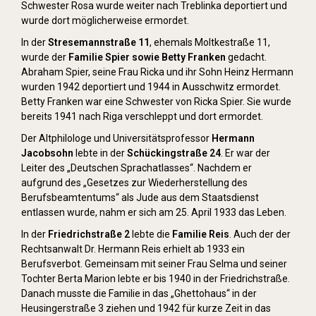
Schwester Rosa wurde weiter nach Treblinka deportiert und
wurde dort möglicherweise ermordet.
In der
Stresemannstraße 11
, ehemals Moltkestraße 11,
wurde der
Familie Spier sowie Betty Franken
gedacht.
Abraham Spier, seine Frau Ricka und ihr Sohn Heinz Hermann
wurden 1942 deportiert und 1944 in Ausschwitz ermordet.
Betty Franken war eine Schwester von Ricka Spier. Sie wurde
bereits 1941 nach Riga verschleppt und dort ermordet.
Der Altphilologe und Universitätsprofessor
Hermann
Jacobsohn
lebte in der
Schückingstraße 24
. Er war der
Leiter des „Deutschen Sprachatlasses“. Nachdem er
aufgrund des „Gesetzes zur Wiederherstellung des
Berufsbeamtentums“ als Jude aus dem Staatsdienst
entlassen wurde, nahm er sich am 25. April 1933 das Leben.
In der
Friedrichstraße 2
lebte die
Familie Reis
. Auch der der
Rechtsanwalt Dr. Hermann Reis erhielt ab 1933 ein
Berufsverbot. Gemeinsam mit seiner Frau Selma und seiner
Tochter Berta Marion lebte er bis 1940 in der Friedrichstraße.
Danach musste die Familie in das „Ghettohaus“ in der
Heusingerstraße 3 ziehen und 1942 für kurze Zeit in das