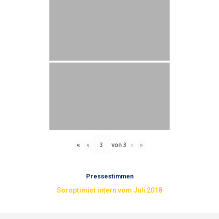
«
‹
von
3
›
»
Pressestimmen
Soroptimist intern vom Juli 2018