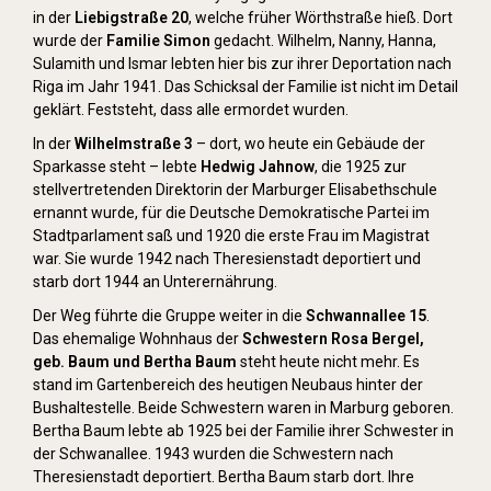
in der
Liebigstraße 20
, welche früher Wörthstraße hieß. Dort
wurde der
Familie Simon
gedacht. Wilhelm, Nanny, Hanna,
Sulamith und Ismar lebten hier bis zur ihrer Deportation nach
Riga im Jahr 1941. Das Schicksal der Familie ist nicht im Detail
geklärt. Feststeht, dass alle ermordet wurden.
In der
Wilhelmstraße 3
– dort, wo heute ein Gebäude der
Sparkasse steht – lebte
Hedwig Jahnow
, die 1925 zur
stellvertretenden Direktorin der Marburger Elisabethschule
ernannt wurde, für die Deutsche Demokratische Partei im
Stadtparlament saß und 1920 die erste Frau im Magistrat
war. Sie wurde 1942 nach Theresienstadt deportiert und
starb dort 1944 an Unterernährung.
Der Weg führte die Gruppe weiter in die
Schwannallee 15
.
Das ehemalige Wohnhaus der
Schwestern Rosa Bergel,
geb. Baum und Bertha Baum
steht heute nicht mehr. Es
stand im Gartenbereich des heutigen Neubaus hinter der
Bushaltestelle. Beide Schwestern waren in Marburg geboren.
Bertha Baum lebte ab 1925 bei der Familie ihrer Schwester in
der Schwanallee. 1943 wurden die Schwestern nach
Theresienstadt deportiert. Bertha Baum starb dort. Ihre