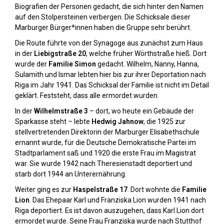
Biografien der Personen gedacht, die sich hinter den Namen
auf den Stolpersteinen verbergen. Die Schicksale dieser
Marburger Bürger*innen haben die Gruppe sehr berührt.
Die Route führte von der Synagoge aus zunächst zum Haus
in der
Liebigstraße 20
, welche früher Wörthstraße hieß. Dort
wurde der
Familie Simon
gedacht. Wilhelm, Nanny, Hanna,
Sulamith und Ismar lebten hier bis zur ihrer Deportation nach
Riga im Jahr 1941. Das Schicksal der Familie ist nicht im Detail
geklärt. Feststeht, dass alle ermordet wurden.
In der
Wilhelmstraße 3
– dort, wo heute ein Gebäude der
Sparkasse steht – lebte
Hedwig Jahnow
, die 1925 zur
stellvertretenden Direktorin der Marburger Elisabethschule
ernannt wurde, für die Deutsche Demokratische Partei im
Stadtparlament saß und 1920 die erste Frau im Magistrat
war. Sie wurde 1942 nach Theresienstadt deportiert und
starb dort 1944 an Unterernährung.
Weiter ging es zur
Haspelstraße 17
. Dort wohnte die
Familie
Lion
. Das Ehepaar Karl und Franziska Lion wurden 1941 nach
Riga deportiert. Es ist davon auszugehen, dass Karl Lion dort
ermordet wurde. Seine Frau Franziska wurde nach Stutthof