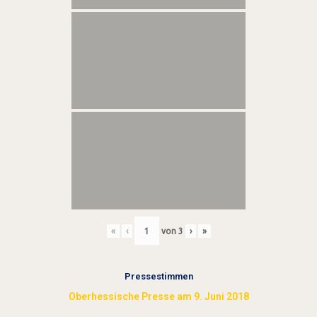
«
‹
von
3
›
»
Pressestimmen
Oberhessische Presse am 9. Juni 2018