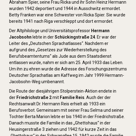
Abraham Spier, seine Frau Ricka und ihr Sohn Heinz Hermann
wurden 1942 deportiert und 1944 in Ausschwitz ermordet.
Betty Franken war eine Schwester von Ricka Spier. Sie wurde
bereits 1941 nach Riga verschleppt und dort ermordet.
Der Altphilologe und Universitätsprofessor
Hermann
Jacobsohn
lebte in der
Schückingstraße 24
. Er war der
Leiter des „Deutschen Sprachatlasses“. Nachdem er
aufgrund des „Gesetzes zur Wiederherstellung des
Berufsbeamtentums“ als Jude aus dem Staatsdienst
entlassen wurde, nahm er sich am 25. April 1933 das Leben.
Um ihn zu ehren wurde die Adresse des Forschungszentrums
Deutscher Sprachatlas am Kaffweg im Jahr 1999 Hermann-
Jacobsohn-Weg umbenannt.
Die Route der diesjährigen Stolperstein-Aktion endete in
der
Friedrichstraße 2
mit
Familie Reis
. Auch der der
Rechtsanwalt Dr. Hermann Reis erhielt ab 1933 ein
Berufsverbot. Gemeinsam mit seiner Frau Selma und seiner
Tochter Berta Marion lebte er bis 1940 in der Friedrichstraße.
Danach musste die Familie in das „Ghettohaus“ in der
Heusingerstraße 3 ziehen und 1942 für kurze Zeit in das
„Ghettohaus“ in der Schwanallee 15. 1942 wurde die Familie