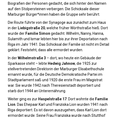
Biografien der Personen gedacht, die sich hinter den Namen
auf den Stolpersteinen verbergen. Die Schicksale dieser
Marburger Bürger*innen haben die Gruppe sehr berührt.
Die Route führte von der Synagoge aus zunächst zum Haus
in der
Liebigstraße 20
, welche früher Wörthstraße hieß. Dort
wurde der
Familie Simon
gedacht. Wilhelm, Nanny, Hanna,
Sulamith und Ismar lebten hier bis zur ihrer Deportation nach
Riga im Jahr 1941. Das Schicksal der Familie ist nicht im Detail
geklärt. Feststeht, dass alle ermordet wurden.
In der
Wilhelmstraße 3
– dort, wo heute ein Gebäude der
Sparkasse steht – lebte
Hedwig Jahnow
, die 1925 zur
stellvertretenden Direktorin der Marburger Elisabethschule
ernannt wurde, für die Deutsche Demokratische Partei im
Stadtparlament saß und 1920 die erste Frau im Magistrat
war. Sie wurde 1942 nach Theresienstadt deportiert und
starb dort 1944 an Unterernährung.
Weiter ging es zur
Haspelstraße 17
. Dort wohnte die
Familie
Lion
. Das Ehepaar Karl und Franziska Lion wurden 1941 nach
Riga deportiert. Es ist davon auszugehen, dass Karl Lion dort
ermordet wurde. Seine Frau Franziska wurde nach Stutthof