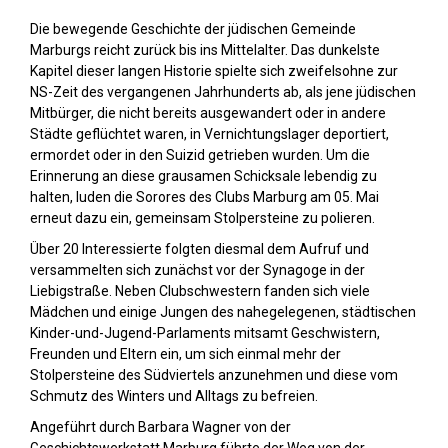
Die bewegende Geschichte der jüdischen Gemeinde
Marburgs reicht zurück bis ins Mittelalter. Das dunkelste
Kapitel dieser langen Historie spielte sich zweifelsohne zur
NS-Zeit des vergangenen Jahrhunderts ab, als jene jüdischen
Mitbürger, die nicht bereits ausgewandert oder in andere
Städte geflüchtet waren, in Vernichtungslager deportiert,
ermordet oder in den Suizid getrieben wurden. Um die
Erinnerung an diese grausamen Schicksale lebendig zu
halten, luden die Sorores des Clubs Marburg am 05. Mai
erneut dazu ein, gemeinsam Stolpersteine zu polieren.
Über 20 Interessierte folgten diesmal dem Aufruf und
versammelten sich zunächst vor der Synagoge in der
Liebigstraße. Neben Clubschwestern fanden sich viele
Mädchen und einige Jungen des nahegelegenen, städtischen
Kinder-und-Jugend-Parlaments mitsamt Geschwistern,
Freunden und Eltern ein, um sich einmal mehr der
Stolpersteine des Südviertels anzunehmen und diese vom
Schmutz des Winters und Alltags zu befreien.
Angeführt durch Barbara Wagner von der
Geschichtswerkstatt Marburg führte der Weg von der