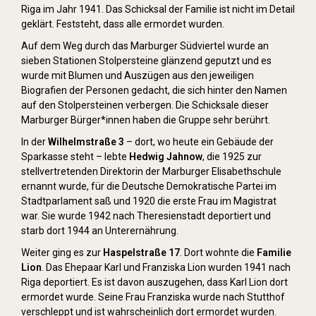
Riga im Jahr 1941. Das Schicksal der Familie ist nicht im Detail
geklärt. Feststeht, dass alle ermordet wurden.
Auf dem Weg durch das Marburger Südviertel wurde an
sieben Stationen Stolpersteine glänzend geputzt und es
wurde mit Blumen und Auszügen aus den jeweiligen
Biografien der Personen gedacht, die sich hinter den Namen
auf den Stolpersteinen verbergen. Die Schicksale dieser
Marburger Bürger*innen haben die Gruppe sehr berührt.
In der
Wilhelmstraße 3
– dort, wo heute ein Gebäude der
Sparkasse steht – lebte
Hedwig Jahnow
, die 1925 zur
stellvertretenden Direktorin der Marburger Elisabethschule
ernannt wurde, für die Deutsche Demokratische Partei im
Stadtparlament saß und 1920 die erste Frau im Magistrat
war. Sie wurde 1942 nach Theresienstadt deportiert und
starb dort 1944 an Unterernährung.
Weiter ging es zur
Haspelstraße 17
. Dort wohnte die
Familie
Lion
. Das Ehepaar Karl und Franziska Lion wurden 1941 nach
Riga deportiert. Es ist davon auszugehen, dass Karl Lion dort
ermordet wurde. Seine Frau Franziska wurde nach Stutthof
verschleppt und ist wahrscheinlich dort ermordet wurden.