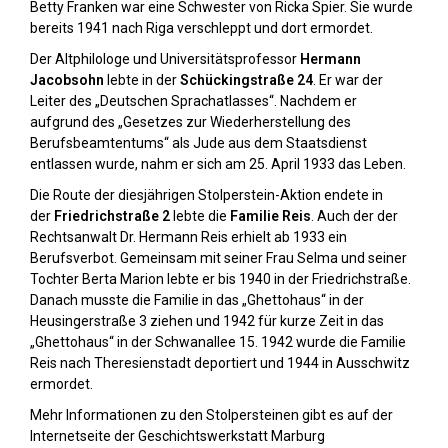
Betty Franken war eine Schwester von Ricka Spier. Sie wurde
bereits 1941 nach Riga verschleppt und dort ermordet.
Der Altphilologe und Universitätsprofessor
Hermann
Jacobsohn
lebte in der
Schückingstraße 24
. Er war der
Leiter des „Deutschen Sprachatlasses“. Nachdem er
aufgrund des „Gesetzes zur Wiederherstellung des
Berufsbeamtentums“ als Jude aus dem Staatsdienst
entlassen wurde, nahm er sich am 25. April 1933 das Leben.
Die Route der diesjährigen Stolperstein-Aktion endete in
der
Friedrichstraße 2
lebte die
Familie Reis
. Auch der der
Rechtsanwalt Dr. Hermann Reis erhielt ab 1933 ein
Berufsverbot. Gemeinsam mit seiner Frau Selma und seiner
Tochter Berta Marion lebte er bis 1940 in der Friedrichstraße.
Danach musste die Familie in das „Ghettohaus“ in der
Heusingerstraße 3 ziehen und 1942 für kurze Zeit in das
„Ghettohaus“ in der Schwanallee 15. 1942 wurde die Familie
Reis nach Theresienstadt deportiert und 1944 in Ausschwitz
ermordet.
Mehr Informationen zu den Stolpersteinen gibt es auf der
Internetseite der Geschichtswerkstatt Marburg