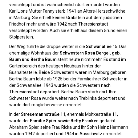
verschleppt und ist wahrscheinlich dort ermordet wurden.
Karl Lions Mutter Fanny starb 1941 an Alters-Herzschwäche
in Marburg. Sie erhielt keinen Grabstein auf dem jüdischen
Friedhof mehr und wäre 1942 nach Theresienstadt
verschleppt worden. Auch sie erhielt aus diesem Grund einen
Stolperstein.
Der Weg führte die Gruppe weiter in die
Schwanallee 15
. Das
ehemalige Wohnhaus der
Schwestern Rosa Bergel, geb.
Baum und Bertha Baum
steht heute nicht mehr. Es stand im
Gartenbereich des heutigen Neubaus hinter der
Bushaltestelle. Beide Schwestern waren in Marburg geboren.
Bertha Baum lebte ab 1925 bei der Familie ihrer Schwester in
der Schwanallee. 1943 wurden die Schwestern nach
Theresienstadt deportiert. Bertha Baum starb dort. Ihre
Schwester Rosa wurde weiter nach Treblinka deportiert und
wurde dort möglicherweise ermordet.
In der
Stresemannstraße 11
, ehemals Moltkestraße 11,
wurde der
Familie Spier sowie Betty Franken
gedacht.
Abraham Spier, seine Frau Ricka und ihr Sohn Heinz Hermann
wurden 1942 deportiert und 1944 in Ausschwitz ermordet.