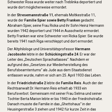
Schwester Rosa wurde weiter nach Treblinka deportiert und
wurde dort möglicherweise ermordet.
In der
Stresemannstraße 11
, ehemals Moltkestraße 11,
wurde der
Familie Spier sowie Betty Franken
gedacht.
Abraham Spier, seine Frau Ricka und ihr Sohn Heinz Hermann
wurden 1942 deportiert und 1944 in Ausschwitz ermordet.
Betty Franken war eine Schwester von Ricka Spier. Sie wurde
bereits 1941 nach Riga verschleppt und dort ermordet.
Der Altphilologe und Universitätsprofessor
Hermann
Jacobsohn
lebte in der
Schückingstraße 24
. Er war der
Leiter des „Deutschen Sprachatlasses“. Nachdem er
aufgrund des „Gesetzes zur Wiederherstellung des
Berufsbeamtentums“ als Jude aus dem Staatsdienst
entlassen wurde, nahm er sich am 25. April 1933 das Leben.
In der
Friedrichstraße 2
lebte die
Familie Reis
. Auch der der
Rechtsanwalt Dr. Hermann Reis erhielt ab 1933 ein
Berufsverbot. Gemeinsam mit seiner Frau Selma und seiner
Tochter Berta Marion lebte er bis 1940 in der Friedrichstraße.
Danach musste die Familie in das „Ghettohaus“ in der
Heusingerstraße 3 ziehen und 1942 für kurze Zeit in das