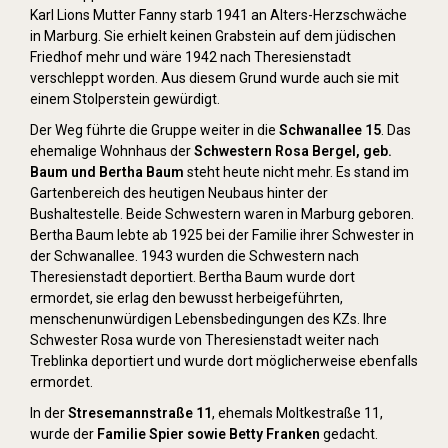
Karl Lions Mutter Fanny starb 1941 an Alters-Herzschwäche
in Marburg. Sie erhielt keinen Grabstein auf dem jüdischen
Friedhof mehr und wäre 1942 nach Theresienstadt
verschleppt worden. Aus diesem Grund wurde auch sie mit
einem Stolperstein gewürdigt.
Der Weg führte die Gruppe weiter in die
Schwanallee 15
. Das
ehemalige Wohnhaus der
Schwestern Rosa Bergel, geb.
Baum und Bertha Baum
steht heute nicht mehr. Es stand im
Gartenbereich des heutigen Neubaus hinter der
Bushaltestelle. Beide Schwestern waren in Marburg geboren.
Bertha Baum lebte ab 1925 bei der Familie ihrer Schwester in
der Schwanallee. 1943 wurden die Schwestern nach
Theresienstadt deportiert. Bertha Baum wurde dort
ermordet, sie erlag den bewusst herbeigeführten,
menschenunwürdigen Lebensbedingungen des KZs. Ihre
Schwester Rosa wurde von Theresienstadt weiter nach
Treblinka deportiert und wurde dort möglicherweise ebenfalls
ermordet.
In der
Stresemannstraße 11
, ehemals Moltkestraße 11,
wurde der
Familie Spier sowie Betty Franken
gedacht.