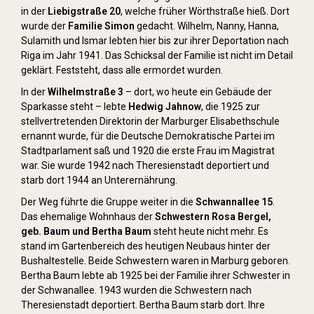
in der
Liebigstraße 20
, welche früher Wörthstraße hieß. Dort
wurde der
Familie Simon
gedacht. Wilhelm, Nanny, Hanna,
Sulamith und Ismar lebten hier bis zur ihrer Deportation nach
Riga im Jahr 1941. Das Schicksal der Familie ist nicht im Detail
geklärt. Feststeht, dass alle ermordet wurden.
In der
Wilhelmstraße 3
– dort, wo heute ein Gebäude der
Sparkasse steht – lebte
Hedwig Jahnow
, die 1925 zur
stellvertretenden Direktorin der Marburger Elisabethschule
ernannt wurde, für die Deutsche Demokratische Partei im
Stadtparlament saß und 1920 die erste Frau im Magistrat
war. Sie wurde 1942 nach Theresienstadt deportiert und
starb dort 1944 an Unterernährung.
Der Weg führte die Gruppe weiter in die
Schwannallee 15
.
Das ehemalige Wohnhaus der
Schwestern Rosa Bergel,
geb. Baum und Bertha Baum
steht heute nicht mehr. Es
stand im Gartenbereich des heutigen Neubaus hinter der
Bushaltestelle. Beide Schwestern waren in Marburg geboren.
Bertha Baum lebte ab 1925 bei der Familie ihrer Schwester in
der Schwanallee. 1943 wurden die Schwestern nach
Theresienstadt deportiert. Bertha Baum starb dort. Ihre