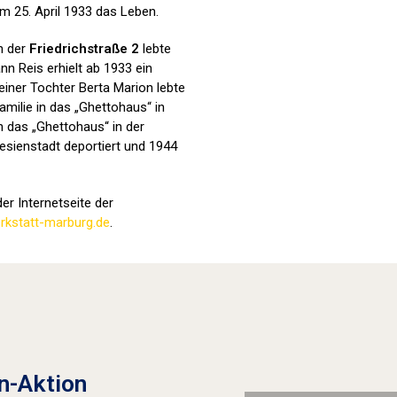
m 25. April 1933 das Leben.
in der
Friedrichstraße 2
lebte
nn Reis erhielt ab 1933 ein
iner Tochter Berta Marion lebte
amilie in das „Ghettohaus“ in
n das „Ghettohaus“ in der
esienstadt deportiert und 1944
er Internetseite der
kstatt-marburg.de
.
Stolpersteine sichtbar machen (2022
n-Aktion