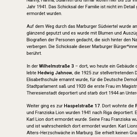
Nanny, Hanna, Sulamith und Ismar lebten hier bis zur i
Jahr 1941. Das Schicksal der Familie ist nicht im Detail 
ermordet wurden.
Auf dem Weg durch das Marburger Südviertel wurde an 
glänzend geputzt und es wurde mit Blumen und Auszüg
Biografien der Personen gedacht, die sich hinter den 
verbergen. Die Schicksale dieser Marburger Bürger*inn
berührt.
In der
Wilhelmstraße 3
– dort, wo heute ein Gebäude 
lebte
Hedwig Jahnow
, die 1925 zur stellvertretenden 
Elisabethschule ernannt wurde, für die Deutsche Demok
Stadtparlament saß und 1920 die erste Frau im Magistr
Theresienstadt deportiert und starb dort 1944 an Unte
Weiter ging es zur
Haspelstraße 17
. Dort wohnte die
und Franziska Lion wurden 1941 nach Riga deportiert. 
Karl Lion dort ermordet wurde. Seine Frau Franziska w
und ist wahrscheinlich dort ermordet wurden. Karl Lio
Alters-Herzschwäche in Marburg. Sie erhielt keinen Gr