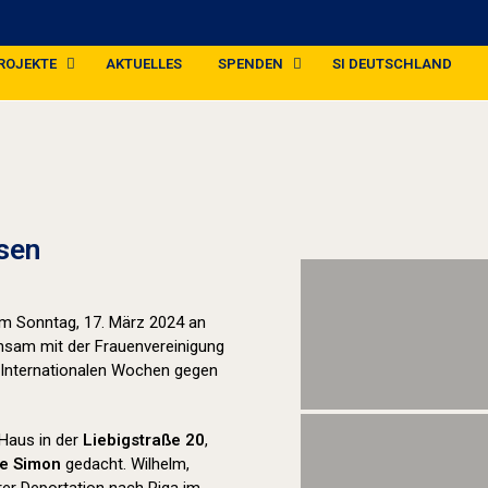
ROJEKTE
AKTUELLES
SPENDEN
SI DEUTSCHLAND
Stolpersteine sichtbar machen (2024
sen
 am Sonntag, 17. März 2024 an
insam mit der Frauenvereinigung
 Internationalen Wochen gegen
Haus in der
Liebigstraße 20
,
ie Simon
gedacht. Wilhelm,