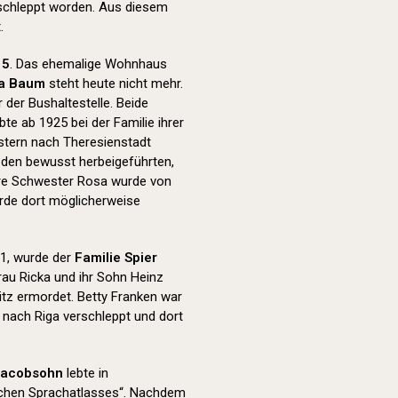
schleppt worden. Aus diesem
.
15
. Das ehemalige Wohnhaus
ha Baum
steht heute nicht mehr.
der Bushaltestelle. Beide
e ab 1925 bei der Familie ihrer
stern nach Theresienstadt
g den bewusst herbeigeführten,
re Schwester Rosa wurde von
urde dort möglicherweise
1, wurde der
Familie Spier
rau Ricka und ihr Sohn Heinz
tz ermordet. Betty Franken war
 nach Riga verschleppt und dort
Jacobsohn
lebte in
tschen Sprachatlasses“. Nachdem