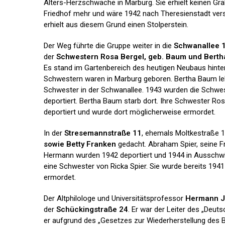
Alters-Herzschwäche in Marburg. Sie erhielt keinen Gr
Friedhof mehr und wäre 1942 nach Theresienstadt ver
erhielt aus diesem Grund einen Stolperstein.
Der Weg führte die Gruppe weiter in die
Schwanallee 
der
Schwestern Rosa Bergel, geb. Baum und Bert
Es stand im Gartenbereich des heutigen Neubaus hinter 
Schwestern waren in Marburg geboren. Bertha Baum lebt
Schwester in der Schwanallee. 1943 wurden die Schwe
deportiert. Bertha Baum starb dort. Ihre Schwester Ro
deportiert und wurde dort möglicherweise ermordet.
In der
Stresemannstraße 11
, ehemals Moltkestraße 1
sowie Betty Franken
gedacht. Abraham Spier, seine F
Hermann wurden 1942 deportiert und 1944 in Ausschwi
eine Schwester von Ricka Spier. Sie wurde bereits 1941
ermordet.
Der Altphilologe und Universitätsprofessor
Hermann 
der
Schückingstraße 24
. Er war der Leiter des „Deu
er aufgrund des „Gesetzes zur Wiederherstellung des