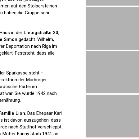
Namen auf den Stolpersteinen
en haben die Gruppe sehr
Haus in der
Liebigstraße 20
,
ie Simon
gedacht. Wilhelm,
hrer Deportation nach Riga im
geklärt. Feststeht, dass alle
der Sparkasse steht –
Direktorin der Marburger
ratische Partei im
at war. Sie wurde 1942 nach
rernährung.
Familie Lion
. Das Ehepaar Karl
Es ist davon auszugehen, dass
urde nach Stutthof verschleppt
ns Mutter Fanny starb 1941 an