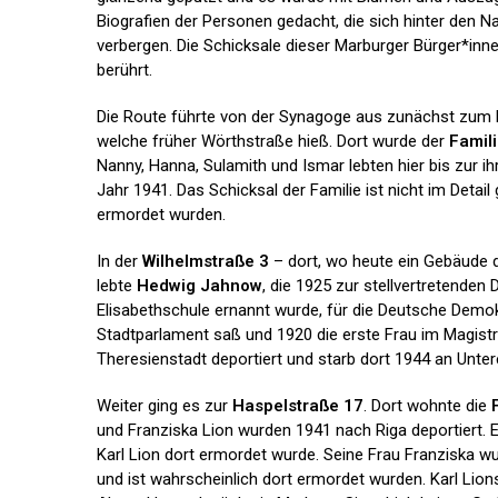
Biografien der Personen gedacht, die sich hinter den 
verbergen. Die Schicksale dieser Marburger Bürger*inn
berührt.
Die Route führte von der Synagoge aus zunächst zum 
welche früher Wörthstraße hieß. Dort wurde der
Famil
Nanny, Hanna, Sulamith und Ismar lebten hier bis zur i
Jahr 1941. Das Schicksal der Familie ist nicht im Detail 
ermordet wurden.
In der
Wilhelmstraße 3
– dort, wo heute ein Gebäude 
lebte
Hedwig Jahnow
, die 1925 zur stellvertretenden 
Elisabethschule ernannt wurde, für die Deutsche Demok
Stadtparlament saß und 1920 die erste Frau im Magistr
Theresienstadt deportiert und starb dort 1944 an Unte
Weiter ging es zur
Haspelstraße 17
. Dort wohnte die
und Franziska Lion wurden 1941 nach Riga deportiert. 
Karl Lion dort ermordet wurde. Seine Frau Franziska w
und ist wahrscheinlich dort ermordet wurden. Karl Lio