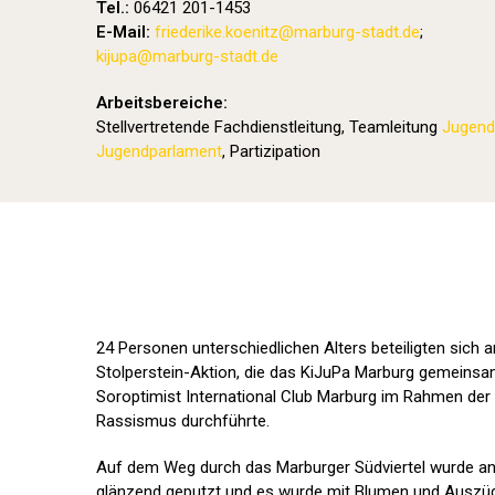
Tel.:
06421 201-1453
E-Mail:
friederike.koenitz
@marburg-stadt.de
;
kijupa@marburg-stadt.de
Arbeitsbereiche:
Stellvertretende Fachdienstleitung, Teamleitung
Jugend
Jugendparlament
, Partizipation
24 Personen unterschiedlichen Alters beteiligten sich 
Stolperstein-Aktion, die das KiJuPa Marburg gemeinsa
Soroptimist International Club Marburg im Rahmen der
Rassismus durchführte.
Auf dem Weg durch das Marburger Südviertel wurde an 
glänzend geputzt und es wurde mit Blumen und Auszüg