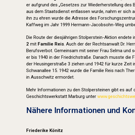
er aufgrund des „Gesetzes zur Wiederherstellung des
aus dem Staatsdienst entlassen wurde, nahm er sich a
ihn zu ehren wurde die Adresse des Forschungszentr
Kaffweg im Jahr 1999 Hermann-Jacobsohn-Weg umbe
Die Route der diesjährigen Stolperstein-Aktion endete 
2
mit
Familie Reis
. Auch der der Rechtsanwalt Dr. Her
Berufsverbot. Gemeinsam mit seiner Frau Selma und se
er bis 1940 in der Friedrichstraße. Danach musste die F
der Heusingerstraße 3 ziehen und 1942 für kurze Zeit i
Schwanallee 15. 1942 wurde die Familie Reis nach Ther
in Ausschwitz ermordet.
Mehr Informationen zu den Stolpersteinen gibt es auf d
Geschichtswerkstatt Marburg unter
www.geschichtswer
Nähere Informationen und Kon
Friederike Könitz