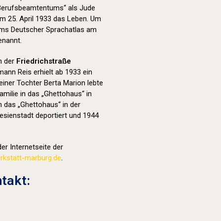
 Berufsbeamtentums“ als Jude
m 25. April 1933 das Leben. Um
ums Deutscher Sprachatlas am
nannt.
in der
Friedrichstraße
mann Reis erhielt ab 1933 ein
iner Tochter Berta Marion lebte
amilie in das „Ghettohaus“ in
n das „Ghettohaus“ in der
esienstadt deportiert und 1944
er Internetseite der
kstatt-marburg.de
.
takt: