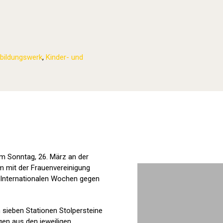
bildungswerk
,
Kinder- und
Stolpersteine sichtbar machen (2023
am Sonntag, 26. März an der
m mit der Frauenvereinigung
 Internationalen Wochen gegen
sieben Stationen Stolpersteine
en aus den jeweiligen