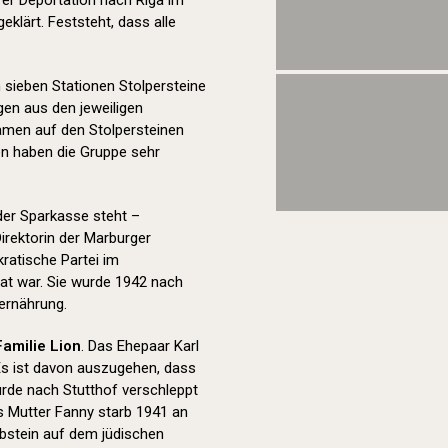
hrer Deportation nach Riga im
geklärt. Feststeht, dass alle
sieben Stationen Stolpersteine
en aus den jeweiligen
Namen auf den Stolpersteinen
en haben die Gruppe sehr
der Sparkasse steht –
Direktorin der Marburger
ratische Partei im
at war. Sie wurde 1942 nach
rernährung.
Familie Lion
. Das Ehepaar Karl
Es ist davon auszugehen, dass
urde nach Stutthof verschleppt
ns Mutter Fanny starb 1941 an
abstein auf dem jüdischen