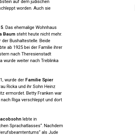
abstein auf dem jüdischen
schleppt worden. Auch sie
15
. Das ehemalige Wohnhaus
ha Baum
steht heute nicht mehr.
der Bushaltestelle. Beide
e ab 1925 bei der Familie ihrer
stern nach Theresienstadt
sa wurde weiter nach Treblinka
1, wurde der
Familie Spier
rau Ricka und ihr Sohn Heinz
tz ermordet. Betty Franken war
 nach Riga verschleppt und dort
Jacobsohn
lebte in
tschen Sprachatlasses“. Nachdem
 Berufsbeamtentums“ als Jude