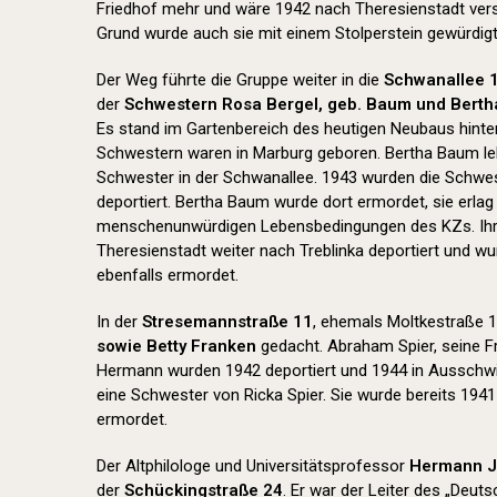
Friedhof mehr und wäre 1942 nach Theresienstadt ver
Grund wurde auch sie mit einem Stolperstein gewürdigt
Der Weg führte die Gruppe weiter in die
Schwanallee 
der
Schwestern Rosa Bergel, geb. Baum und Bert
Es stand im Gartenbereich des heutigen Neubaus hinter 
Schwestern waren in Marburg geboren. Bertha Baum lebt
Schwester in der Schwanallee. 1943 wurden die Schwe
deportiert. Bertha Baum wurde dort ermordet, sie erla
menschenunwürdigen Lebensbedingungen des KZs. Ih
Theresienstadt weiter nach Treblinka deportiert und w
ebenfalls ermordet.
In der
Stresemannstraße 11
, ehemals Moltkestraße 1
sowie Betty Franken
gedacht. Abraham Spier, seine F
Hermann wurden 1942 deportiert und 1944 in Ausschwi
eine Schwester von Ricka Spier. Sie wurde bereits 1941
ermordet.
Der Altphilologe und Universitätsprofessor
Hermann 
der
Schückingstraße 24
. Er war der Leiter des „Deu