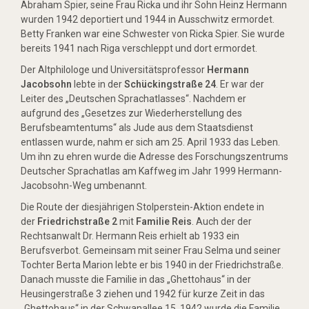
Abraham Spier, seine Frau Ricka und ihr Sohn Heinz Hermann
wurden 1942 deportiert und 1944 in Ausschwitz ermordet.
Betty Franken war eine Schwester von Ricka Spier. Sie wurde
bereits 1941 nach Riga verschleppt und dort ermordet.
Der Altphilologe und Universitätsprofessor
Hermann
Jacobsohn
lebte in der
Schückingstraße 24
. Er war der
Leiter des „Deutschen Sprachatlasses“. Nachdem er
aufgrund des „Gesetzes zur Wiederherstellung des
Berufsbeamtentums“ als Jude aus dem Staatsdienst
entlassen wurde, nahm er sich am 25. April 1933 das Leben.
Um ihn zu ehren wurde die Adresse des Forschungszentrums
Deutscher Sprachatlas am Kaffweg im Jahr 1999 Hermann-
Jacobsohn-Weg umbenannt.
Die Route der diesjährigen Stolperstein-Aktion endete in
der
Friedrichstraße 2
mit
Familie Reis
. Auch der der
Rechtsanwalt Dr. Hermann Reis erhielt ab 1933 ein
Berufsverbot. Gemeinsam mit seiner Frau Selma und seiner
Tochter Berta Marion lebte er bis 1940 in der Friedrichstraße.
Danach musste die Familie in das „Ghettohaus“ in der
Heusingerstraße 3 ziehen und 1942 für kurze Zeit in das
„Ghettohaus“ in der Schwanallee 15. 1942 wurde die Familie