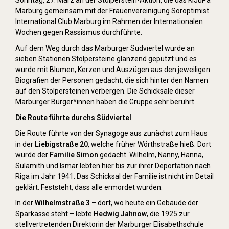
Sonntag, 27. März an der Stolperstein-Aktion, die das KiJuPa
Marburg gemeinsam mit der Frauenvereinigung Soroptimist
International Club Marburg im Rahmen der Internationalen
Wochen gegen Rassismus durchführte.
Auf dem Weg durch das Marburger Südviertel wurde an
sieben Stationen Stolpersteine glänzend geputzt und es
wurde mit Blumen, Kerzen und Auszügen aus den jeweiligen
Biografien der Personen gedacht, die sich hinter den Namen
auf den Stolpersteinen verbergen. Die Schicksale dieser
Marburger Bürger*innen haben die Gruppe sehr berührt.
Die Route führte durchs Südviertel
Die Route führte von der Synagoge aus zunächst zum Haus
in der
Liebigstraße 20
, welche früher Wörthstraße hieß. Dort
wurde der
Familie Simon
gedacht. Wilhelm, Nanny, Hanna,
Sulamith und Ismar lebten hier bis zur ihrer Deportation nach
Riga im Jahr 1941. Das Schicksal der Familie ist nicht im Detail
geklärt. Feststeht, dass alle ermordet wurden.
In der
Wilhelmstraße 3
– dort, wo heute ein Gebäude der
Sparkasse steht – lebte
Hedwig Jahnow
, die 1925 zur
stellvertretenden Direktorin der Marburger Elisabethschule