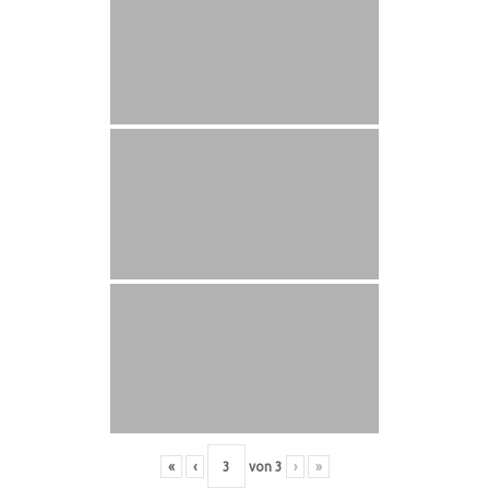
«
‹
von
3
›
»