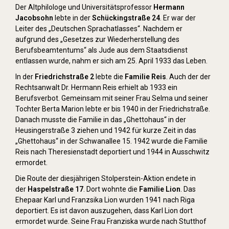
Der Altphilologe und Universitätsprofessor
Hermann
Jacobsohn
lebte in der
Schückingstraße 24
. Er war der
Leiter des „Deutschen Sprachatlasses“. Nachdem er
aufgrund des „Gesetzes zur Wiederherstellung des
Berufsbeamtentums“ als Jude aus dem Staatsdienst
entlassen wurde, nahm er sich am 25. April 1933 das Leben.
In der
Friedrichstraße 2
lebte die
Familie Reis
. Auch der der
Rechtsanwalt Dr. Hermann Reis erhielt ab 1933 ein
Berufsverbot. Gemeinsam mit seiner Frau Selma und seiner
Tochter Berta Marion lebte er bis 1940 in der Friedrichstraße.
Danach musste die Familie in das „Ghettohaus“ in der
Heusingerstraße 3 ziehen und 1942 für kurze Zeit in das
„Ghettohaus“ in der Schwanallee 15. 1942 wurde die Familie
Reis nach Theresienstadt deportiert und 1944 in Ausschwitz
ermordet.
Die Route der diesjährigen Stolperstein-Aktion endete in
der
Haspelstraße 17
. Dort wohnte die
Familie Lion
. Das
Ehepaar Karl und Franzsika Lion wurden 1941 nach Riga
deportiert. Es ist davon auszugehen, dass Karl Lion dort
ermordet wurde. Seine Frau Franziska wurde nach Stutthof