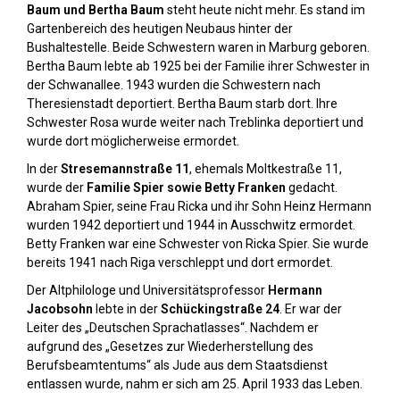
Baum und Bertha Baum
steht heute nicht mehr. Es stand im
Gartenbereich des heutigen Neubaus hinter der
Bushaltestelle. Beide Schwestern waren in Marburg geboren.
Bertha Baum lebte ab 1925 bei der Familie ihrer Schwester in
der Schwanallee. 1943 wurden die Schwestern nach
Theresienstadt deportiert. Bertha Baum starb dort. Ihre
Schwester Rosa wurde weiter nach Treblinka deportiert und
wurde dort möglicherweise ermordet.
In der
Stresemannstraße 11
, ehemals Moltkestraße 11,
wurde der
Familie Spier sowie Betty Franken
gedacht.
Abraham Spier, seine Frau Ricka und ihr Sohn Heinz Hermann
wurden 1942 deportiert und 1944 in Ausschwitz ermordet.
Betty Franken war eine Schwester von Ricka Spier. Sie wurde
bereits 1941 nach Riga verschleppt und dort ermordet.
Der Altphilologe und Universitätsprofessor
Hermann
Jacobsohn
lebte in der
Schückingstraße 24
. Er war der
Leiter des „Deutschen Sprachatlasses“. Nachdem er
aufgrund des „Gesetzes zur Wiederherstellung des
Berufsbeamtentums“ als Jude aus dem Staatsdienst
entlassen wurde, nahm er sich am 25. April 1933 das Leben.