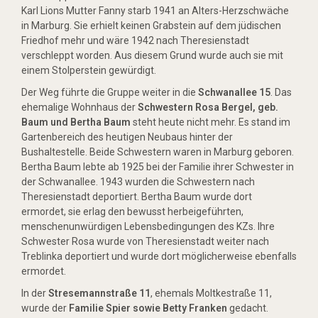
Karl Lions Mutter Fanny starb 1941 an Alters-Herzschwäche
in Marburg. Sie erhielt keinen Grabstein auf dem jüdischen
Friedhof mehr und wäre 1942 nach Theresienstadt
verschleppt worden. Aus diesem Grund wurde auch sie mit
einem Stolperstein gewürdigt.
Der Weg führte die Gruppe weiter in die
Schwanallee 15
. Das
ehemalige Wohnhaus der
Schwestern Rosa Bergel, geb.
Baum und Bertha Baum
steht heute nicht mehr. Es stand im
Gartenbereich des heutigen Neubaus hinter der
Bushaltestelle. Beide Schwestern waren in Marburg geboren.
Bertha Baum lebte ab 1925 bei der Familie ihrer Schwester in
der Schwanallee. 1943 wurden die Schwestern nach
Theresienstadt deportiert. Bertha Baum wurde dort
ermordet, sie erlag den bewusst herbeigeführten,
menschenunwürdigen Lebensbedingungen des KZs. Ihre
Schwester Rosa wurde von Theresienstadt weiter nach
Treblinka deportiert und wurde dort möglicherweise ebenfalls
ermordet.
In der
Stresemannstraße 11
, ehemals Moltkestraße 11,
wurde der
Familie Spier sowie Betty Franken
gedacht.