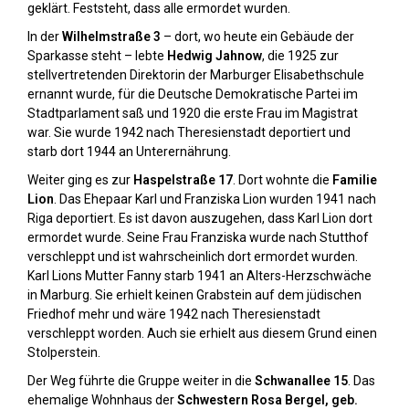
geklärt. Feststeht, dass alle ermordet wurden.
In der
Wilhelmstraße 3
– dort, wo heute ein Gebäude der
Sparkasse steht – lebte
Hedwig Jahnow
, die 1925 zur
stellvertretenden Direktorin der Marburger Elisabethschule
ernannt wurde, für die Deutsche Demokratische Partei im
Stadtparlament saß und 1920 die erste Frau im Magistrat
war. Sie wurde 1942 nach Theresienstadt deportiert und
starb dort 1944 an Unterernährung.
Weiter ging es zur
Haspelstraße 17
. Dort wohnte die
Familie
Lion
. Das Ehepaar Karl und Franziska Lion wurden 1941 nach
Riga deportiert. Es ist davon auszugehen, dass Karl Lion dort
ermordet wurde. Seine Frau Franziska wurde nach Stutthof
verschleppt und ist wahrscheinlich dort ermordet wurden.
Karl Lions Mutter Fanny starb 1941 an Alters-Herzschwäche
in Marburg. Sie erhielt keinen Grabstein auf dem jüdischen
Friedhof mehr und wäre 1942 nach Theresienstadt
verschleppt worden. Auch sie erhielt aus diesem Grund einen
Stolperstein.
Der Weg führte die Gruppe weiter in die
Schwanallee 15
. Das
ehemalige Wohnhaus der
Schwestern Rosa Bergel, geb.