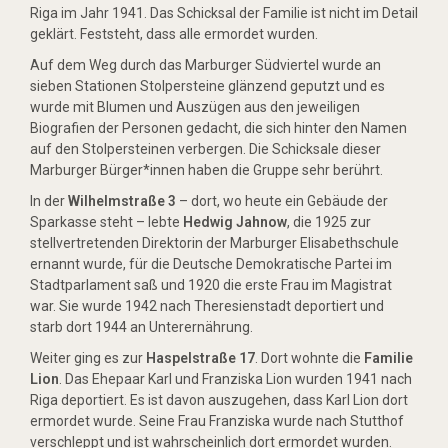
Riga im Jahr 1941. Das Schicksal der Familie ist nicht im Detail
geklärt. Feststeht, dass alle ermordet wurden.
Auf dem Weg durch das Marburger Südviertel wurde an
sieben Stationen Stolpersteine glänzend geputzt und es
wurde mit Blumen und Auszügen aus den jeweiligen
Biografien der Personen gedacht, die sich hinter den Namen
auf den Stolpersteinen verbergen. Die Schicksale dieser
Marburger Bürger*innen haben die Gruppe sehr berührt.
In der
Wilhelmstraße 3
– dort, wo heute ein Gebäude der
Sparkasse steht – lebte
Hedwig Jahnow
, die 1925 zur
stellvertretenden Direktorin der Marburger Elisabethschule
ernannt wurde, für die Deutsche Demokratische Partei im
Stadtparlament saß und 1920 die erste Frau im Magistrat
war. Sie wurde 1942 nach Theresienstadt deportiert und
starb dort 1944 an Unterernährung.
Weiter ging es zur
Haspelstraße 17
. Dort wohnte die
Familie
Lion
. Das Ehepaar Karl und Franziska Lion wurden 1941 nach
Riga deportiert. Es ist davon auszugehen, dass Karl Lion dort
ermordet wurde. Seine Frau Franziska wurde nach Stutthof
verschleppt und ist wahrscheinlich dort ermordet wurden.