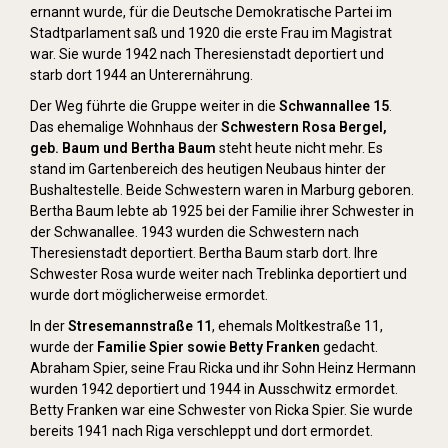
ernannt wurde, für die Deutsche Demokratische Partei im
Stadtparlament saß und 1920 die erste Frau im Magistrat
war. Sie wurde 1942 nach Theresienstadt deportiert und
starb dort 1944 an Unterernährung.
Der Weg führte die Gruppe weiter in die
Schwannallee 15
.
Das ehemalige Wohnhaus der
Schwestern Rosa Bergel,
geb. Baum und Bertha Baum
steht heute nicht mehr. Es
stand im Gartenbereich des heutigen Neubaus hinter der
Bushaltestelle. Beide Schwestern waren in Marburg geboren.
Bertha Baum lebte ab 1925 bei der Familie ihrer Schwester in
der Schwanallee. 1943 wurden die Schwestern nach
Theresienstadt deportiert. Bertha Baum starb dort. Ihre
Schwester Rosa wurde weiter nach Treblinka deportiert und
wurde dort möglicherweise ermordet.
In der
Stresemannstraße 11
, ehemals Moltkestraße 11,
wurde der
Familie Spier sowie Betty Franken
gedacht.
Abraham Spier, seine Frau Ricka und ihr Sohn Heinz Hermann
wurden 1942 deportiert und 1944 in Ausschwitz ermordet.
Betty Franken war eine Schwester von Ricka Spier. Sie wurde
bereits 1941 nach Riga verschleppt und dort ermordet.