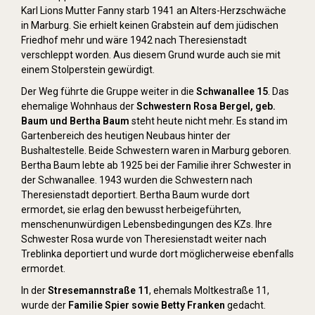
Karl Lions Mutter Fanny starb 1941 an Alters-Herzschwäche
in Marburg. Sie erhielt keinen Grabstein auf dem jüdischen
Friedhof mehr und wäre 1942 nach Theresienstadt
verschleppt worden. Aus diesem Grund wurde auch sie mit
einem Stolperstein gewürdigt.
Der Weg führte die Gruppe weiter in die
Schwanallee 15
. Das
ehemalige Wohnhaus der
Schwestern Rosa Bergel, geb.
Baum und Bertha Baum
steht heute nicht mehr. Es stand im
Gartenbereich des heutigen Neubaus hinter der
Bushaltestelle. Beide Schwestern waren in Marburg geboren.
Bertha Baum lebte ab 1925 bei der Familie ihrer Schwester in
der Schwanallee. 1943 wurden die Schwestern nach
Theresienstadt deportiert. Bertha Baum wurde dort
ermordet, sie erlag den bewusst herbeigeführten,
menschenunwürdigen Lebensbedingungen des KZs. Ihre
Schwester Rosa wurde von Theresienstadt weiter nach
Treblinka deportiert und wurde dort möglicherweise ebenfalls
ermordet.
In der
Stresemannstraße 11
, ehemals Moltkestraße 11,
wurde der
Familie Spier sowie Betty Franken
gedacht.