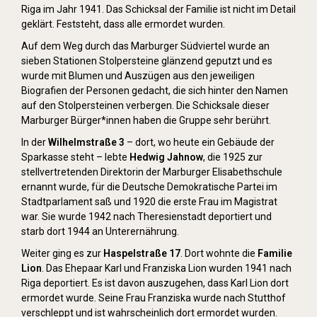
Riga im Jahr 1941. Das Schicksal der Familie ist nicht im Detail
geklärt. Feststeht, dass alle ermordet wurden.
Auf dem Weg durch das Marburger Südviertel wurde an
sieben Stationen Stolpersteine glänzend geputzt und es
wurde mit Blumen und Auszügen aus den jeweiligen
Biografien der Personen gedacht, die sich hinter den Namen
auf den Stolpersteinen verbergen. Die Schicksale dieser
Marburger Bürger*innen haben die Gruppe sehr berührt.
In der
Wilhelmstraße 3
– dort, wo heute ein Gebäude der
Sparkasse steht – lebte
Hedwig Jahnow
, die 1925 zur
stellvertretenden Direktorin der Marburger Elisabethschule
ernannt wurde, für die Deutsche Demokratische Partei im
Stadtparlament saß und 1920 die erste Frau im Magistrat
war. Sie wurde 1942 nach Theresienstadt deportiert und
starb dort 1944 an Unterernährung.
Weiter ging es zur
Haspelstraße 17
. Dort wohnte die
Familie
Lion
. Das Ehepaar Karl und Franziska Lion wurden 1941 nach
Riga deportiert. Es ist davon auszugehen, dass Karl Lion dort
ermordet wurde. Seine Frau Franziska wurde nach Stutthof
verschleppt und ist wahrscheinlich dort ermordet wurden.