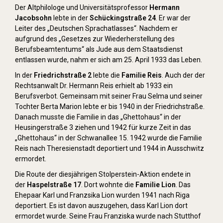
Der Altphilologe und Universitätsprofessor
Hermann
Jacobsohn
lebte in der
Schückingstraße 24
. Er war der
Leiter des „Deutschen Sprachatlasses“. Nachdem er
aufgrund des „Gesetzes zur Wiederherstellung des
Berufsbeamtentums“ als Jude aus dem Staatsdienst
entlassen wurde, nahm er sich am 25. April 1933 das Leben.
In der
Friedrichstraße 2
lebte die
Familie Reis
. Auch der der
Rechtsanwalt Dr. Hermann Reis erhielt ab 1933 ein
Berufsverbot. Gemeinsam mit seiner Frau Selma und seiner
Tochter Berta Marion lebte er bis 1940 in der Friedrichstraße.
Danach musste die Familie in das „Ghettohaus“ in der
Heusingerstraße 3 ziehen und 1942 für kurze Zeit in das
„Ghettohaus“ in der Schwanallee 15. 1942 wurde die Familie
Reis nach Theresienstadt deportiert und 1944 in Ausschwitz
ermordet.
Die Route der diesjährigen Stolperstein-Aktion endete in
der
Haspelstraße 17
. Dort wohnte die
Familie Lion
. Das
Ehepaar Karl und Franzsika Lion wurden 1941 nach Riga
deportiert. Es ist davon auszugehen, dass Karl Lion dort
ermordet wurde. Seine Frau Franziska wurde nach Stutthof