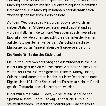
Sonntag, 27. März an der Stolperstein-Aktion, die das KiJuPa
Marburg gemeinsam mit der Frauenvereinigung Soroptimist
International Club Marburg im Rahmen der Internationalen
Wochen gegen Rassismus durchführte.
Auf dem Weg durch das Marburger Südviertel wurde an
sieben Stationen Stolpersteine glänzend geputzt und es
wurde mit Blumen, Kerzen und Auszügen aus den jeweiligen
Biografien der Personen gedacht, die sich hinter den Namen
auf den Stolpersteinen verbergen. Die Schicksale dieser
Marburger Bürger*innen haben die Gruppe sehr berührt.
Die Route führte durchs Südviertel
Die Route führte von der Synagoge aus zunächst zum Haus
in der
Liebigstraße 20
, welche früher Wörthstraße hieß. Dort
wurde der
Familie Simon
gedacht. Wilhelm, Nanny, Hanna,
Sulamith und Ismar lebten hier bis zur ihrer Deportation nach
Riga im Jahr 1941. Das Schicksal der Familie ist nicht im Detail
geklärt. Feststeht, dass alle ermordet wurden.
In der
Wilhelmstraße 3
– dort, wo heute ein Gebäude der
Sparkasse steht – lebte
Hedwig Jahnow
, die 1925 zur
stellvertretenden Direktorin der Marburger Elisabethschule