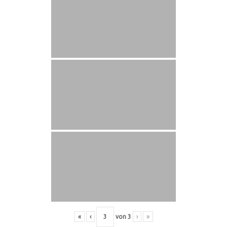
«
‹
von
3
›
»