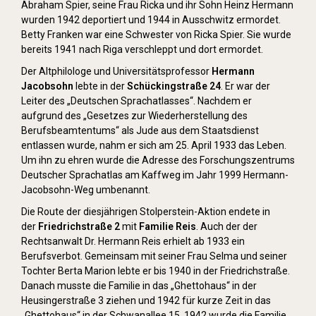
Abraham Spier, seine Frau Ricka und ihr Sohn Heinz Hermann
wurden 1942 deportiert und 1944 in Ausschwitz ermordet.
Betty Franken war eine Schwester von Ricka Spier. Sie wurde
bereits 1941 nach Riga verschleppt und dort ermordet.
Der Altphilologe und Universitätsprofessor
Hermann
Jacobsohn
lebte in der
Schückingstraße 24
. Er war der
Leiter des „Deutschen Sprachatlasses“. Nachdem er
aufgrund des „Gesetzes zur Wiederherstellung des
Berufsbeamtentums“ als Jude aus dem Staatsdienst
entlassen wurde, nahm er sich am 25. April 1933 das Leben.
Um ihn zu ehren wurde die Adresse des Forschungszentrums
Deutscher Sprachatlas am Kaffweg im Jahr 1999 Hermann-
Jacobsohn-Weg umbenannt.
Die Route der diesjährigen Stolperstein-Aktion endete in
der
Friedrichstraße 2
mit
Familie Reis
. Auch der der
Rechtsanwalt Dr. Hermann Reis erhielt ab 1933 ein
Berufsverbot. Gemeinsam mit seiner Frau Selma und seiner
Tochter Berta Marion lebte er bis 1940 in der Friedrichstraße.
Danach musste die Familie in das „Ghettohaus“ in der
Heusingerstraße 3 ziehen und 1942 für kurze Zeit in das
„Ghettohaus“ in der Schwanallee 15. 1942 wurde die Familie