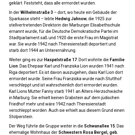
geklärt. Feststeht, dass alle ermordet wurden.
In der
Wilhelmstraße 3
– dort, wo heute ein Gebäude der
Sparkasse steht – lebte
Hedwig Jahnow
, die 1925 zur
stellvertretenden Direktorin der Marburger Elisabethschule
ernannt wurde, für die Deutsche Demokratische Partei im
Stadtparlament saß und 1920 die erste Frau im Magistrat
war. Sie wurde 1942 nach Theresienstadt deportiert und
starb dort 1944 an Unterernährung.
Weiter ging es zur
Haspelstraße 17
. Dort wohnte die
Familie
Lion
. Das Ehepaar Karl und Franziska Lion wurden 1941 nach
Riga deportiert. Es ist davon auszugehen, dass Karl Lion dort
ermordet wurde. Seine Frau Franziska wurde nach Stutthof
verschleppt und ist wahrscheinlich dort ermordet wurden.
Karl Lions Mutter Fanny starb 1941 an Alters-Herzschwäche
in Marburg. Sie erhielt keinen Grabstein auf dem jüdischen
Friedhof mehr und wäre 1942 nach Theresienstadt
verschleppt worden. Auch sie erhielt aus diesem Grund einen
Stolperstein.
Der Weg führte die Gruppe weiter in die
Schwanallee 15
. Das
ehemalige Wohnhaus der
Schwestern Rosa Bergel, geb.