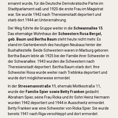
ernannt wurde, für die Deutsche Demokratische Partei im
Stadtparlament saß und 1920 die erste Frau im Magistrat
war. Sie wurde 1942 nach Theresienstadt deportiert und
starb dort 1944 an Unterernährung.
Der Weg führte die Gruppe weiter in die
Schwannallee 15
.
Das ehemalige Wohnhaus der
Schwestern Rosa Bergel,
geb. Baum und Bertha Baum
steht heute nicht mehr. Es
stand im Gartenbereich des heutigen Neubaus hinter der
Bushaltestelle. Beide Schwestern waren in Marburg geboren.
Bertha Baum lebte ab 1925 bei der Familie ihrer Schwester in
der Schwanallee. 1943 wurden die Schwestern nach
Theresienstadt deportiert. Bertha Baum starb dort. Ihre
Schwester Rosa wurde weiter nach Treblinka deportiert und
wurde dort möglicherweise ermordet.
In der
Stresemannstraße 11
, ehemals Moltkestraße 11,
wurde der
Familie Spier sowie Betty Franken
gedacht.
Abraham Spier, seine Frau Ricka und ihr Sohn Heinz Hermann
wurden 1942 deportiert und 1944 in Ausschwitz ermordet.
Betty Franken war eine Schwester von Ricka Spier. Sie wurde
bereits 1941 nach Riga verschleppt und dort ermordet.