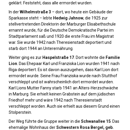
geklärt. Feststeht, dass alle ermordet wurden.
In der
Wilhelmstraße 3
– dort, wo heute ein Gebäude der
Sparkasse steht – lebte
Hedwig Jahnow
, die 1925 zur
stellvertretenden Direktorin der Marburger Elisabethschule
ernannt wurde, für die Deutsche Demokratische Partei im
Stadtparlament saß und 1920 die erste Frau im Magistrat
war. Sie wurde 1942 nach Theresienstadt deportiert und
starb dort 1944 an Unterernährung.
Weiter ging es zur
Haspelstraße 17
. Dort wohnte die
Familie
Lion
. Das Ehepaar Karl und Franziska Lion wurden 1941 nach
Riga deportiert. Es ist davon auszugehen, dass Karl Lion dort
ermordet wurde. Seine Frau Franziska wurde nach Stutthof
verschleppt und ist wahrscheinlich dort ermordet wurden.
Karl Lions Mutter Fanny starb 1941 an Alters-Herzschwäche
in Marburg. Sie erhielt keinen Grabstein auf dem jüdischen
Friedhof mehr und wäre 1942 nach Theresienstadt
verschleppt worden. Auch sie erhielt aus diesem Grund einen
Stolperstein.
Der Weg führte die Gruppe weiter in die
Schwanallee 15
. Das
ehemalige Wohnhaus der
Schwestern Rosa Bergel, geb.