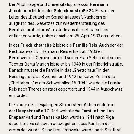
Der Altphilologe und Universitätsprofessor
Hermann
Jacobsohn
lebte in der
Schückingstraße 24
. Er war der
Leiter des „Deutschen Sprachatlasses“. Nachdem er
aufgrund des „Gesetzes zur Wiederherstellung des
Berufsbeamtentums“ als Jude aus dem Staatsdienst
entlassen wurde, nahm er sich am 25. April 1933 das Leben.
In der
Friedrichstraße 2
lebte die
Familie Reis
. Auch der der
Rechtsanwalt Dr. Hermann Reis erhielt ab 1933 ein
Berufsverbot. Gemeinsam mit seiner Frau Selma und seiner
Tochter Berta Marion lebte er bis 1940 in der Friedrichstraße.
Danach musste die Familie in das „Ghettohaus“ in der
Heusingerstraße 3 ziehen und 1942 für kurze Zeit in das
„Ghettohaus“ in der Schwanallee 15. 1942 wurde die Familie
Reis nach Theresienstadt deportiert und 1944 in Ausschwitz
ermordet.
Die Route der diesjährigen Stolperstein-Aktion endete in
der
Haspelstraße 17
. Dort wohnte die
Familie Lion
. Das
Ehepaar Karl und Franzsika Lion wurden 1941 nach Riga
deportiert. Es ist davon auszugehen, dass Karl Lion dort
ermordet wurde. Seine Frau Franziska wurde nach Stutthof