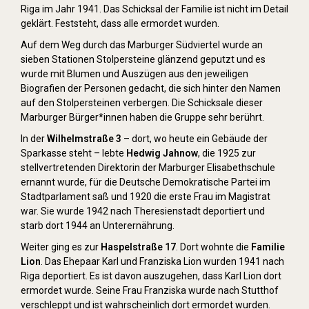
Riga im Jahr 1941. Das Schicksal der Familie ist nicht im Detail
geklärt. Feststeht, dass alle ermordet wurden.
Auf dem Weg durch das Marburger Südviertel wurde an
sieben Stationen Stolpersteine glänzend geputzt und es
wurde mit Blumen und Auszügen aus den jeweiligen
Biografien der Personen gedacht, die sich hinter den Namen
auf den Stolpersteinen verbergen. Die Schicksale dieser
Marburger Bürger*innen haben die Gruppe sehr berührt.
In der
Wilhelmstraße 3
– dort, wo heute ein Gebäude der
Sparkasse steht – lebte
Hedwig Jahnow
, die 1925 zur
stellvertretenden Direktorin der Marburger Elisabethschule
ernannt wurde, für die Deutsche Demokratische Partei im
Stadtparlament saß und 1920 die erste Frau im Magistrat
war. Sie wurde 1942 nach Theresienstadt deportiert und
starb dort 1944 an Unterernährung.
Weiter ging es zur
Haspelstraße 17
. Dort wohnte die
Familie
Lion
. Das Ehepaar Karl und Franziska Lion wurden 1941 nach
Riga deportiert. Es ist davon auszugehen, dass Karl Lion dort
ermordet wurde. Seine Frau Franziska wurde nach Stutthof
verschleppt und ist wahrscheinlich dort ermordet wurden.