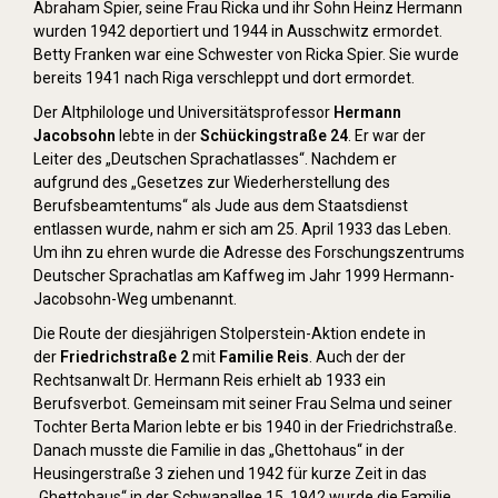
Abraham Spier, seine Frau Ricka und ihr Sohn Heinz Hermann
wurden 1942 deportiert und 1944 in Ausschwitz ermordet.
Betty Franken war eine Schwester von Ricka Spier. Sie wurde
bereits 1941 nach Riga verschleppt und dort ermordet.
Der Altphilologe und Universitätsprofessor
Hermann
Jacobsohn
lebte in der
Schückingstraße 24
. Er war der
Leiter des „Deutschen Sprachatlasses“. Nachdem er
aufgrund des „Gesetzes zur Wiederherstellung des
Berufsbeamtentums“ als Jude aus dem Staatsdienst
entlassen wurde, nahm er sich am 25. April 1933 das Leben.
Um ihn zu ehren wurde die Adresse des Forschungszentrums
Deutscher Sprachatlas am Kaffweg im Jahr 1999 Hermann-
Jacobsohn-Weg umbenannt.
Die Route der diesjährigen Stolperstein-Aktion endete in
der
Friedrichstraße 2
mit
Familie Reis
. Auch der der
Rechtsanwalt Dr. Hermann Reis erhielt ab 1933 ein
Berufsverbot. Gemeinsam mit seiner Frau Selma und seiner
Tochter Berta Marion lebte er bis 1940 in der Friedrichstraße.
Danach musste die Familie in das „Ghettohaus“ in der
Heusingerstraße 3 ziehen und 1942 für kurze Zeit in das
„Ghettohaus“ in der Schwanallee 15. 1942 wurde die Familie