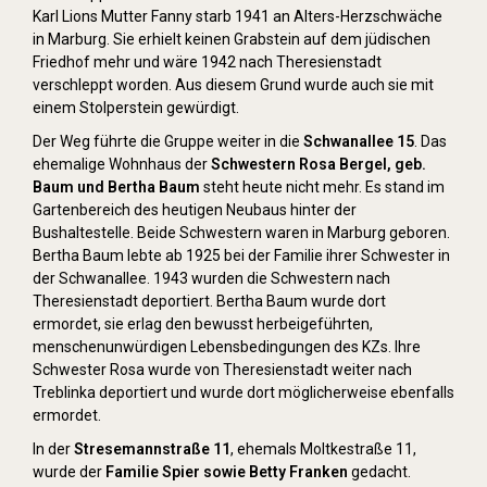
Karl Lions Mutter Fanny starb 1941 an Alters-Herzschwäche
in Marburg. Sie erhielt keinen Grabstein auf dem jüdischen
Friedhof mehr und wäre 1942 nach Theresienstadt
verschleppt worden. Aus diesem Grund wurde auch sie mit
einem Stolperstein gewürdigt.
Der Weg führte die Gruppe weiter in die
Schwanallee 15
. Das
ehemalige Wohnhaus der
Schwestern Rosa Bergel, geb.
Baum und Bertha Baum
steht heute nicht mehr. Es stand im
Gartenbereich des heutigen Neubaus hinter der
Bushaltestelle. Beide Schwestern waren in Marburg geboren.
Bertha Baum lebte ab 1925 bei der Familie ihrer Schwester in
der Schwanallee. 1943 wurden die Schwestern nach
Theresienstadt deportiert. Bertha Baum wurde dort
ermordet, sie erlag den bewusst herbeigeführten,
menschenunwürdigen Lebensbedingungen des KZs. Ihre
Schwester Rosa wurde von Theresienstadt weiter nach
Treblinka deportiert und wurde dort möglicherweise ebenfalls
ermordet.
In der
Stresemannstraße 11
, ehemals Moltkestraße 11,
wurde der
Familie Spier sowie Betty Franken
gedacht.