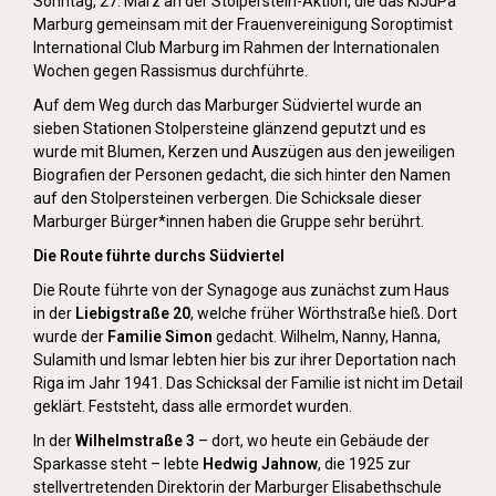
Sonntag, 27. März an der Stolperstein-Aktion, die das KiJuPa
Marburg gemeinsam mit der Frauenvereinigung Soroptimist
International Club Marburg im Rahmen der Internationalen
Wochen gegen Rassismus durchführte.
Auf dem Weg durch das Marburger Südviertel wurde an
sieben Stationen Stolpersteine glänzend geputzt und es
wurde mit Blumen, Kerzen und Auszügen aus den jeweiligen
Biografien der Personen gedacht, die sich hinter den Namen
auf den Stolpersteinen verbergen. Die Schicksale dieser
Marburger Bürger*innen haben die Gruppe sehr berührt.
Die Route führte durchs Südviertel
Die Route führte von der Synagoge aus zunächst zum Haus
in der
Liebigstraße 20
, welche früher Wörthstraße hieß. Dort
wurde der
Familie Simon
gedacht. Wilhelm, Nanny, Hanna,
Sulamith und Ismar lebten hier bis zur ihrer Deportation nach
Riga im Jahr 1941. Das Schicksal der Familie ist nicht im Detail
geklärt. Feststeht, dass alle ermordet wurden.
In der
Wilhelmstraße 3
– dort, wo heute ein Gebäude der
Sparkasse steht – lebte
Hedwig Jahnow
, die 1925 zur
stellvertretenden Direktorin der Marburger Elisabethschule