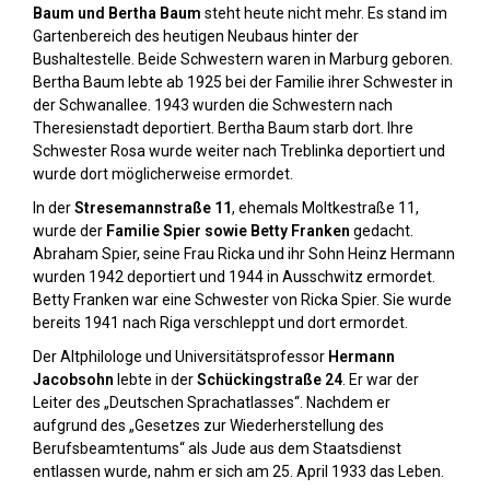
Baum und Bertha Baum
steht heute nicht mehr. Es stand im
Gartenbereich des heutigen Neubaus hinter der
Bushaltestelle. Beide Schwestern waren in Marburg geboren.
Bertha Baum lebte ab 1925 bei der Familie ihrer Schwester in
der Schwanallee. 1943 wurden die Schwestern nach
Theresienstadt deportiert. Bertha Baum starb dort. Ihre
Schwester Rosa wurde weiter nach Treblinka deportiert und
wurde dort möglicherweise ermordet.
In der
Stresemannstraße 11
, ehemals Moltkestraße 11,
wurde der
Familie Spier sowie Betty Franken
gedacht.
Abraham Spier, seine Frau Ricka und ihr Sohn Heinz Hermann
wurden 1942 deportiert und 1944 in Ausschwitz ermordet.
Betty Franken war eine Schwester von Ricka Spier. Sie wurde
bereits 1941 nach Riga verschleppt und dort ermordet.
Der Altphilologe und Universitätsprofessor
Hermann
Jacobsohn
lebte in der
Schückingstraße 24
. Er war der
Leiter des „Deutschen Sprachatlasses“. Nachdem er
aufgrund des „Gesetzes zur Wiederherstellung des
Berufsbeamtentums“ als Jude aus dem Staatsdienst
entlassen wurde, nahm er sich am 25. April 1933 das Leben.