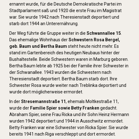
ernannt wurde, für die Deutsche Demokratische Partei im
Stadtparlament saß und 1920 die erste Frau im Magistrat
war. Sie wurde 1942 nach Theresienstadt deportiert und
starb dort 1944 an Unterernährung.
Der Weg führte die Gruppe weiter in die
Schwannallee 15
.
Das ehemalige Wohnhaus der
Schwestern Rosa Bergel,
geb. Baum und Bertha Baum
steht heute nicht mehr. Es
stand im Gartenbereich des heutigen Neubaus hinter der
Bushaltestelle. Beide Schwestern waren in Marburg geboren.
Bertha Baum lebte ab 1925 bei der Familie ihrer Schwester in
der Schwanallee. 1943 wurden die Schwestern nach
Theresienstadt deportiert. Bertha Baum starb dort. Ihre
Schwester Rosa wurde weiter nach Treblinka deportiert und
wurde dort möglicherweise ermordet.
In der
Stresemannstraße 11
, ehemals Moltkestraße 11,
wurde der
Familie Spier sowie Betty Franken
gedacht.
Abraham Spier, seine Frau Ricka und ihr Sohn Heinz Hermann
wurden 1942 deportiert und 1944 in Ausschwitz ermordet.
Betty Franken war eine Schwester von Ricka Spier. Sie wurde
bereits 1941 nach Riga verschleppt und dort ermordet.