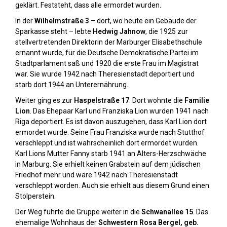
geklärt. Feststeht, dass alle ermordet wurden.
In der
Wilhelmstraße 3
– dort, wo heute ein Gebäude der
Sparkasse steht – lebte
Hedwig Jahnow
, die 1925 zur
stellvertretenden Direktorin der Marburger Elisabethschule
ernannt wurde, für die Deutsche Demokratische Partei im
Stadtparlament saß und 1920 die erste Frau im Magistrat
war. Sie wurde 1942 nach Theresienstadt deportiert und
starb dort 1944 an Unterernährung.
Weiter ging es zur
Haspelstraße 17
. Dort wohnte die
Familie
Lion
. Das Ehepaar Karl und Franziska Lion wurden 1941 nach
Riga deportiert. Es ist davon auszugehen, dass Karl Lion dort
ermordet wurde. Seine Frau Franziska wurde nach Stutthof
verschleppt und ist wahrscheinlich dort ermordet wurden.
Karl Lions Mutter Fanny starb 1941 an Alters-Herzschwäche
in Marburg. Sie erhielt keinen Grabstein auf dem jüdischen
Friedhof mehr und wäre 1942 nach Theresienstadt
verschleppt worden. Auch sie erhielt aus diesem Grund einen
Stolperstein.
Der Weg führte die Gruppe weiter in die
Schwanallee 15
. Das
ehemalige Wohnhaus der
Schwestern Rosa Bergel, geb.