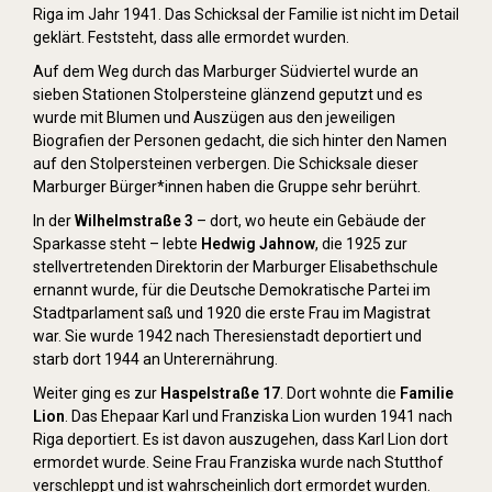
Riga im Jahr 1941. Das Schicksal der Familie ist nicht im Detail
geklärt. Feststeht, dass alle ermordet wurden.
Auf dem Weg durch das Marburger Südviertel wurde an
sieben Stationen Stolpersteine glänzend geputzt und es
wurde mit Blumen und Auszügen aus den jeweiligen
Biografien der Personen gedacht, die sich hinter den Namen
auf den Stolpersteinen verbergen. Die Schicksale dieser
Marburger Bürger*innen haben die Gruppe sehr berührt.
In der
Wilhelmstraße 3
– dort, wo heute ein Gebäude der
Sparkasse steht – lebte
Hedwig Jahnow
, die 1925 zur
stellvertretenden Direktorin der Marburger Elisabethschule
ernannt wurde, für die Deutsche Demokratische Partei im
Stadtparlament saß und 1920 die erste Frau im Magistrat
war. Sie wurde 1942 nach Theresienstadt deportiert und
starb dort 1944 an Unterernährung.
Weiter ging es zur
Haspelstraße 17
. Dort wohnte die
Familie
Lion
. Das Ehepaar Karl und Franziska Lion wurden 1941 nach
Riga deportiert. Es ist davon auszugehen, dass Karl Lion dort
ermordet wurde. Seine Frau Franziska wurde nach Stutthof
verschleppt und ist wahrscheinlich dort ermordet wurden.