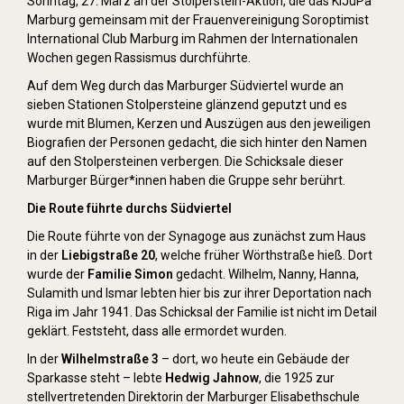
Sonntag, 27. März an der Stolperstein-Aktion, die das KiJuPa
Marburg gemeinsam mit der Frauenvereinigung Soroptimist
International Club Marburg im Rahmen der Internationalen
Wochen gegen Rassismus durchführte.
Auf dem Weg durch das Marburger Südviertel wurde an
sieben Stationen Stolpersteine glänzend geputzt und es
wurde mit Blumen, Kerzen und Auszügen aus den jeweiligen
Biografien der Personen gedacht, die sich hinter den Namen
auf den Stolpersteinen verbergen. Die Schicksale dieser
Marburger Bürger*innen haben die Gruppe sehr berührt.
Die Route führte durchs Südviertel
Die Route führte von der Synagoge aus zunächst zum Haus
in der
Liebigstraße 20
, welche früher Wörthstraße hieß. Dort
wurde der
Familie Simon
gedacht. Wilhelm, Nanny, Hanna,
Sulamith und Ismar lebten hier bis zur ihrer Deportation nach
Riga im Jahr 1941. Das Schicksal der Familie ist nicht im Detail
geklärt. Feststeht, dass alle ermordet wurden.
In der
Wilhelmstraße 3
– dort, wo heute ein Gebäude der
Sparkasse steht – lebte
Hedwig Jahnow
, die 1925 zur
stellvertretenden Direktorin der Marburger Elisabethschule