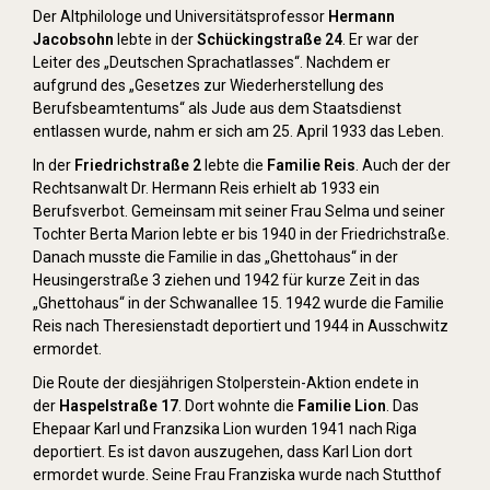
Der Altphilologe und Universitätsprofessor
Hermann
Jacobsohn
lebte in der
Schückingstraße 24
. Er war der
Leiter des „Deutschen Sprachatlasses“. Nachdem er
aufgrund des „Gesetzes zur Wiederherstellung des
Berufsbeamtentums“ als Jude aus dem Staatsdienst
entlassen wurde, nahm er sich am 25. April 1933 das Leben.
In der
Friedrichstraße 2
lebte die
Familie Reis
. Auch der der
Rechtsanwalt Dr. Hermann Reis erhielt ab 1933 ein
Berufsverbot. Gemeinsam mit seiner Frau Selma und seiner
Tochter Berta Marion lebte er bis 1940 in der Friedrichstraße.
Danach musste die Familie in das „Ghettohaus“ in der
Heusingerstraße 3 ziehen und 1942 für kurze Zeit in das
„Ghettohaus“ in der Schwanallee 15. 1942 wurde die Familie
Reis nach Theresienstadt deportiert und 1944 in Ausschwitz
ermordet.
Die Route der diesjährigen Stolperstein-Aktion endete in
der
Haspelstraße 17
. Dort wohnte die
Familie Lion
. Das
Ehepaar Karl und Franzsika Lion wurden 1941 nach Riga
deportiert. Es ist davon auszugehen, dass Karl Lion dort
ermordet wurde. Seine Frau Franziska wurde nach Stutthof