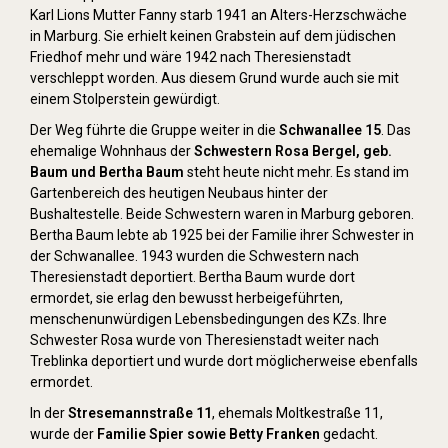
Karl Lions Mutter Fanny starb 1941 an Alters-Herzschwäche
in Marburg. Sie erhielt keinen Grabstein auf dem jüdischen
Friedhof mehr und wäre 1942 nach Theresienstadt
verschleppt worden. Aus diesem Grund wurde auch sie mit
einem Stolperstein gewürdigt.
Der Weg führte die Gruppe weiter in die
Schwanallee 15
. Das
ehemalige Wohnhaus der
Schwestern Rosa Bergel, geb.
Baum und Bertha Baum
steht heute nicht mehr. Es stand im
Gartenbereich des heutigen Neubaus hinter der
Bushaltestelle. Beide Schwestern waren in Marburg geboren.
Bertha Baum lebte ab 1925 bei der Familie ihrer Schwester in
der Schwanallee. 1943 wurden die Schwestern nach
Theresienstadt deportiert. Bertha Baum wurde dort
ermordet, sie erlag den bewusst herbeigeführten,
menschenunwürdigen Lebensbedingungen des KZs. Ihre
Schwester Rosa wurde von Theresienstadt weiter nach
Treblinka deportiert und wurde dort möglicherweise ebenfalls
ermordet.
In der
Stresemannstraße 11
, ehemals Moltkestraße 11,
wurde der
Familie Spier sowie Betty Franken
gedacht.