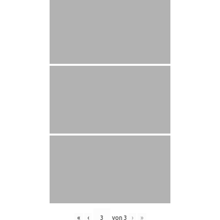
«
‹
von
3
›
»