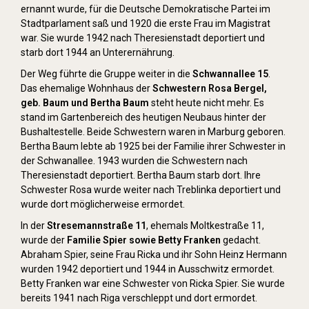
ernannt wurde, für die Deutsche Demokratische Partei im
Stadtparlament saß und 1920 die erste Frau im Magistrat
war. Sie wurde 1942 nach Theresienstadt deportiert und
starb dort 1944 an Unterernährung.
Der Weg führte die Gruppe weiter in die
Schwannallee 15
.
Das ehemalige Wohnhaus der
Schwestern Rosa Bergel,
geb. Baum und Bertha Baum
steht heute nicht mehr. Es
stand im Gartenbereich des heutigen Neubaus hinter der
Bushaltestelle. Beide Schwestern waren in Marburg geboren.
Bertha Baum lebte ab 1925 bei der Familie ihrer Schwester in
der Schwanallee. 1943 wurden die Schwestern nach
Theresienstadt deportiert. Bertha Baum starb dort. Ihre
Schwester Rosa wurde weiter nach Treblinka deportiert und
wurde dort möglicherweise ermordet.
In der
Stresemannstraße 11
, ehemals Moltkestraße 11,
wurde der
Familie Spier sowie Betty Franken
gedacht.
Abraham Spier, seine Frau Ricka und ihr Sohn Heinz Hermann
wurden 1942 deportiert und 1944 in Ausschwitz ermordet.
Betty Franken war eine Schwester von Ricka Spier. Sie wurde
bereits 1941 nach Riga verschleppt und dort ermordet.