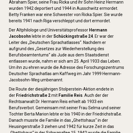
Abraham Spier, seine Frau Ricka und ihr Sohn Heinz Hermann
wurden 1942 deportiert und 1944 in Ausschwitz ermordet.
Betty Franken war eine Schwester von Ricka Spier. Sie wurde
bereits 1941 nach Riga verschleppt und dort ermordet.
Der Altphilologe und Universitätsprofessor
Hermann
Jacobsohn
lebte in der
Schückingstraße 24
. Er war der
Leiter des „Deutschen Sprachatlasses“. Nachdem er
aufgrund des „Gesetzes zur Wiederherstellung des
Berufsbeamtentums“ als Jude aus dem Staatsdienst
entlassen wurde, nahm er sich am 25. April 1933 das Leben.
Um ihn zu ehren wurde die Adresse des Forschungszentrums
Deutscher Sprachatlas am Kaffweg im Jahr 1999 Hermann-
Jacobsohn-Weg umbenannt.
Die Route der diesjährigen Stolperstein-Aktion endete in
der
Friedrichstraße 2
mit
Familie Reis
. Auch der der
Rechtsanwalt Dr. Hermann Reis erhielt ab 1933 ein
Berufsverbot. Gemeinsam mit seiner Frau Selma und seiner
Tochter Berta Marion lebte er bis 1940 in der Friedrichstraße.
Danach musste die Familie in das „Ghettohaus“ in der
Heusingerstraße 3 ziehen und 1942 für kurze Zeit in das
„Ghettohaus“ in der Schwanallee 15. 1942 wurde die Familie