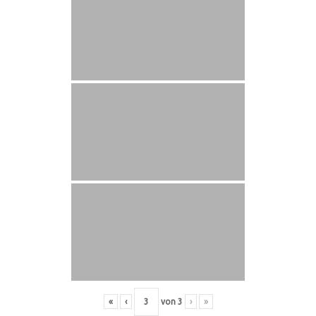
«
‹
von
3
›
»