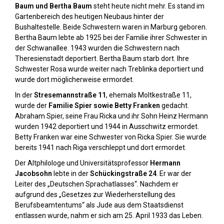
Baum und Bertha Baum
steht heute nicht mehr. Es stand im
Gartenbereich des heutigen Neubaus hinter der
Bushaltestelle. Beide Schwestern waren in Marburg geboren.
Bertha Baum lebte ab 1925 bei der Familie ihrer Schwester in
der Schwanallee. 1943 wurden die Schwestern nach
Theresienstadt deportiert. Bertha Baum starb dort. Ihre
Schwester Rosa wurde weiter nach Treblinka deportiert und
wurde dort möglicherweise ermordet.
In der
Stresemannstraße 11
, ehemals Moltkestraße 11,
wurde der
Familie Spier sowie Betty Franken
gedacht.
Abraham Spier, seine Frau Ricka und ihr Sohn Heinz Hermann
wurden 1942 deportiert und 1944 in Ausschwitz ermordet.
Betty Franken war eine Schwester von Ricka Spier. Sie wurde
bereits 1941 nach Riga verschleppt und dort ermordet.
Der Altphilologe und Universitätsprofessor
Hermann
Jacobsohn
lebte in der
Schückingstraße 24
. Er war der
Leiter des „Deutschen Sprachatlasses“. Nachdem er
aufgrund des „Gesetzes zur Wiederherstellung des
Berufsbeamtentums“ als Jude aus dem Staatsdienst
entlassen wurde, nahm er sich am 25. April 1933 das Leben.