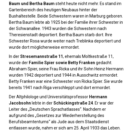
Baum und Bertha Baum
steht heute nicht mehr. Es stand im
Gartenbereich des heutigen Neubaus hinter der
Bushaltestelle. Beide Schwestern waren in Marburg geboren.
Bertha Baum lebte ab 1925 bei der Familie ihrer Schwester in
der Schwanallee. 1943 wurden die Schwestern nach
Theresienstadt deportiert. Bertha Baum starb dort. Ihre
Schwester Rosa wurde weiter nach Treblinka deportiert und
wurde dort möglicherweise ermordet.
In der
Stresemannstraße 11
, ehemals Moltkestraße 11,
wurde der
Familie Spier sowie Betty Franken
gedacht.
Abraham Spier, seine Frau Ricka und ihr Sohn Heinz Hermann
wurden 1942 deportiert und 1944 in Ausschwitz ermordet.
Betty Franken war eine Schwester von Ricka Spier. Sie wurde
bereits 1941 nach Riga verschleppt und dort ermordet.
Der Altphilologe und Universitätsprofessor
Hermann
Jacobsohn
lebte in der
Schückingstraße 24
. Er war der
Leiter des „Deutschen Sprachatlasses“. Nachdem er
aufgrund des „Gesetzes zur Wiederherstellung des
Berufsbeamtentums“ als Jude aus dem Staatsdienst
entlassen wurde, nahm er sich am 25. April 1933 das Leben.