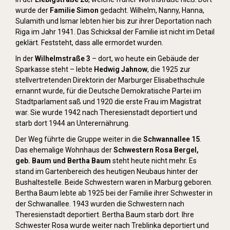
wurde der
Familie Simon
gedacht. Wilhelm, Nanny, Hanna,
Sulamith und Ismar lebten hier bis zur ihrer Deportation nach
Riga im Jahr 1941. Das Schicksal der Familie ist nicht im Detail
geklärt. Feststeht, dass alle ermordet wurden.
In der
Wilhelmstraße 3
– dort, wo heute ein Gebäude der
Sparkasse steht – lebte
Hedwig Jahnow
, die 1925 zur
stellvertretenden Direktorin der Marburger Elisabethschule
ernannt wurde, für die Deutsche Demokratische Partei im
Stadtparlament saß und 1920 die erste Frau im Magistrat
war. Sie wurde 1942 nach Theresienstadt deportiert und
starb dort 1944 an Unterernährung.
Der Weg führte die Gruppe weiter in die
Schwannallee 15
.
Das ehemalige Wohnhaus der
Schwestern Rosa Bergel,
geb. Baum und Bertha Baum
steht heute nicht mehr. Es
stand im Gartenbereich des heutigen Neubaus hinter der
Bushaltestelle. Beide Schwestern waren in Marburg geboren.
Bertha Baum lebte ab 1925 bei der Familie ihrer Schwester in
der Schwanallee. 1943 wurden die Schwestern nach
Theresienstadt deportiert. Bertha Baum starb dort. Ihre
Schwester Rosa wurde weiter nach Treblinka deportiert und