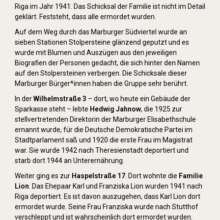
Riga im Jahr 1941. Das Schicksal der Familie ist nicht im Detail
geklärt. Feststeht, dass alle ermordet wurden.
Auf dem Weg durch das Marburger Südviertel wurde an
sieben Stationen Stolpersteine glänzend geputzt und es
wurde mit Blumen und Auszügen aus den jeweiligen
Biografien der Personen gedacht, die sich hinter den Namen
auf den Stolpersteinen verbergen. Die Schicksale dieser
Marburger Bürger*innen haben die Gruppe sehr berührt.
In der
Wilhelmstraße 3
– dort, wo heute ein Gebäude der
Sparkasse steht – lebte
Hedwig Jahnow
, die 1925 zur
stellvertretenden Direktorin der Marburger Elisabethschule
ernannt wurde, für die Deutsche Demokratische Partei im
Stadtparlament saß und 1920 die erste Frau im Magistrat
war. Sie wurde 1942 nach Theresienstadt deportiert und
starb dort 1944 an Unterernährung.
Weiter ging es zur
Haspelstraße 17
. Dort wohnte die
Familie
Lion
. Das Ehepaar Karl und Franziska Lion wurden 1941 nach
Riga deportiert. Es ist davon auszugehen, dass Karl Lion dort
ermordet wurde. Seine Frau Franziska wurde nach Stutthof
verschleppt und ist wahrscheinlich dort ermordet wurden.