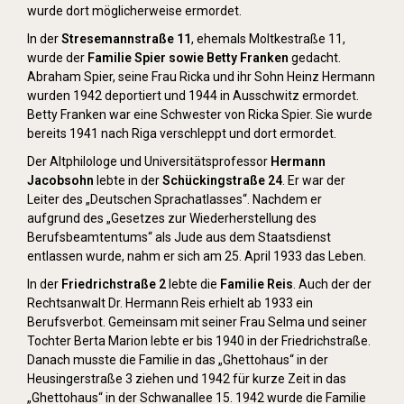
wurde dort möglicherweise ermordet.
In der
Stresemannstraße 11
, ehemals Moltkestraße 11,
wurde der
Familie Spier sowie Betty Franken
gedacht.
Abraham Spier, seine Frau Ricka und ihr Sohn Heinz Hermann
wurden 1942 deportiert und 1944 in Ausschwitz ermordet.
Betty Franken war eine Schwester von Ricka Spier. Sie wurde
bereits 1941 nach Riga verschleppt und dort ermordet.
Der Altphilologe und Universitätsprofessor
Hermann
Jacobsohn
lebte in der
Schückingstraße 24
. Er war der
Leiter des „Deutschen Sprachatlasses“. Nachdem er
aufgrund des „Gesetzes zur Wiederherstellung des
Berufsbeamtentums“ als Jude aus dem Staatsdienst
entlassen wurde, nahm er sich am 25. April 1933 das Leben.
In der
Friedrichstraße 2
lebte die
Familie Reis
. Auch der der
Rechtsanwalt Dr. Hermann Reis erhielt ab 1933 ein
Berufsverbot. Gemeinsam mit seiner Frau Selma und seiner
Tochter Berta Marion lebte er bis 1940 in der Friedrichstraße.
Danach musste die Familie in das „Ghettohaus“ in der
Heusingerstraße 3 ziehen und 1942 für kurze Zeit in das
„Ghettohaus“ in der Schwanallee 15. 1942 wurde die Familie