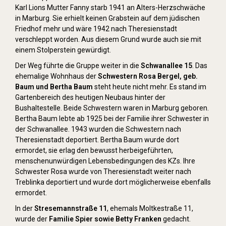
Karl Lions Mutter Fanny starb 1941 an Alters-Herzschwäche
in Marburg. Sie erhielt keinen Grabstein auf dem jüdischen
Friedhof mehr und wäre 1942 nach Theresienstadt
verschleppt worden. Aus diesem Grund wurde auch sie mit
einem Stolperstein gewürdigt.
Der Weg führte die Gruppe weiter in die
Schwanallee 15
. Das
ehemalige Wohnhaus der
Schwestern Rosa Bergel, geb.
Baum und Bertha Baum
steht heute nicht mehr. Es stand im
Gartenbereich des heutigen Neubaus hinter der
Bushaltestelle. Beide Schwestern waren in Marburg geboren.
Bertha Baum lebte ab 1925 bei der Familie ihrer Schwester in
der Schwanallee. 1943 wurden die Schwestern nach
Theresienstadt deportiert. Bertha Baum wurde dort
ermordet, sie erlag den bewusst herbeigeführten,
menschenunwürdigen Lebensbedingungen des KZs. Ihre
Schwester Rosa wurde von Theresienstadt weiter nach
Treblinka deportiert und wurde dort möglicherweise ebenfalls
ermordet.
In der
Stresemannstraße 11
, ehemals Moltkestraße 11,
wurde der
Familie Spier sowie Betty Franken
gedacht.