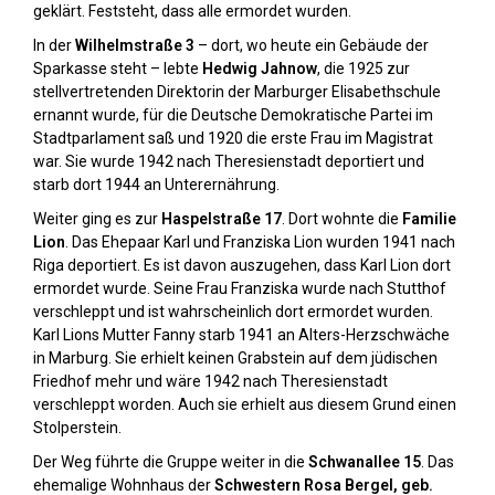
geklärt. Feststeht, dass alle ermordet wurden.
In der
Wilhelmstraße 3
– dort, wo heute ein Gebäude der
Sparkasse steht – lebte
Hedwig Jahnow
, die 1925 zur
stellvertretenden Direktorin der Marburger Elisabethschule
ernannt wurde, für die Deutsche Demokratische Partei im
Stadtparlament saß und 1920 die erste Frau im Magistrat
war. Sie wurde 1942 nach Theresienstadt deportiert und
starb dort 1944 an Unterernährung.
Weiter ging es zur
Haspelstraße 17
. Dort wohnte die
Familie
Lion
. Das Ehepaar Karl und Franziska Lion wurden 1941 nach
Riga deportiert. Es ist davon auszugehen, dass Karl Lion dort
ermordet wurde. Seine Frau Franziska wurde nach Stutthof
verschleppt und ist wahrscheinlich dort ermordet wurden.
Karl Lions Mutter Fanny starb 1941 an Alters-Herzschwäche
in Marburg. Sie erhielt keinen Grabstein auf dem jüdischen
Friedhof mehr und wäre 1942 nach Theresienstadt
verschleppt worden. Auch sie erhielt aus diesem Grund einen
Stolperstein.
Der Weg führte die Gruppe weiter in die
Schwanallee 15
. Das
ehemalige Wohnhaus der
Schwestern Rosa Bergel, geb.