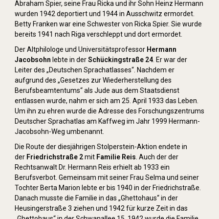
Abraham Spier, seine Frau Ricka und ihr Sohn Heinz Hermann
wurden 1942 deportiert und 1944 in Ausschwitz ermordet.
Betty Franken war eine Schwester von Ricka Spier. Sie wurde
bereits 1941 nach Riga verschleppt und dort ermordet.
Der Altphilologe und Universitätsprofessor
Hermann
Jacobsohn
lebte in der
Schückingstraße 24
. Er war der
Leiter des „Deutschen Sprachatlasses“. Nachdem er
aufgrund des „Gesetzes zur Wiederherstellung des
Berufsbeamtentums“ als Jude aus dem Staatsdienst
entlassen wurde, nahm er sich am 25. April 1933 das Leben.
Um ihn zu ehren wurde die Adresse des Forschungszentrums
Deutscher Sprachatlas am Kaffweg im Jahr 1999 Hermann-
Jacobsohn-Weg umbenannt.
Die Route der diesjährigen Stolperstein-Aktion endete in
der
Friedrichstraße 2
mit
Familie Reis
. Auch der der
Rechtsanwalt Dr. Hermann Reis erhielt ab 1933 ein
Berufsverbot. Gemeinsam mit seiner Frau Selma und seiner
Tochter Berta Marion lebte er bis 1940 in der Friedrichstraße.
Danach musste die Familie in das „Ghettohaus“ in der
Heusingerstraße 3 ziehen und 1942 für kurze Zeit in das
„Ghettohaus“ in der Schwanallee 15. 1942 wurde die Familie