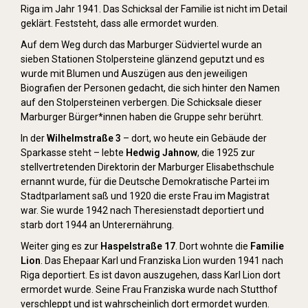
Riga im Jahr 1941. Das Schicksal der Familie ist nicht im Detail
geklärt. Feststeht, dass alle ermordet wurden.
Auf dem Weg durch das Marburger Südviertel wurde an
sieben Stationen Stolpersteine glänzend geputzt und es
wurde mit Blumen und Auszügen aus den jeweiligen
Biografien der Personen gedacht, die sich hinter den Namen
auf den Stolpersteinen verbergen. Die Schicksale dieser
Marburger Bürger*innen haben die Gruppe sehr berührt.
In der
Wilhelmstraße 3
– dort, wo heute ein Gebäude der
Sparkasse steht – lebte
Hedwig Jahnow
, die 1925 zur
stellvertretenden Direktorin der Marburger Elisabethschule
ernannt wurde, für die Deutsche Demokratische Partei im
Stadtparlament saß und 1920 die erste Frau im Magistrat
war. Sie wurde 1942 nach Theresienstadt deportiert und
starb dort 1944 an Unterernährung.
Weiter ging es zur
Haspelstraße 17
. Dort wohnte die
Familie
Lion
. Das Ehepaar Karl und Franziska Lion wurden 1941 nach
Riga deportiert. Es ist davon auszugehen, dass Karl Lion dort
ermordet wurde. Seine Frau Franziska wurde nach Stutthof
verschleppt und ist wahrscheinlich dort ermordet wurden.