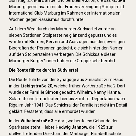
Sonntag, 27. März an der Stolperstein-Aktion, die das KiJuPa
Marburg gemeinsam mit der Frauenvereinigung Soroptimist
International Club Marburg im Rahmen der Internationalen
Wochen gegen Rassismus durchführte.
Auf dem Weg durch das Marburger Südviertel wurde an
sieben Stationen Stolpersteine glänzend geputzt und es
wurde mit Blumen, Kerzen und Auszügen aus den jeweiligen
Biografien der Personen gedacht, die sich hinter den Namen
auf den Stolpersteinen verbergen. Die Schicksale dieser
Marburger Bürger*innen haben die Gruppe sehr berührt.
Die Route führte durchs Südviertel
Die Route führte von der Synagoge aus zunächst zum Haus
in der
Liebigstraße 20
, welche früher Wörthstraße hieß. Dort
wurde der
Familie Simon
gedacht. Wilhelm, Nanny, Hanna,
Sulamith und Ismar lebten hier bis zur ihrer Deportation nach
Riga im Jahr 1941. Das Schicksal der Familie ist nicht im Detail
geklärt. Feststeht, dass alle ermordet wurden.
In der
Wilhelmstraße 3
– dort, wo heute ein Gebäude der
Sparkasse steht – lebte
Hedwig Jahnow
, die 1925 zur
stellvertretenden Direktorin der Marburger Elisabethschule