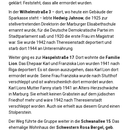
geklärt. Feststeht, dass alle ermordet wurden.
In der
Wilhelmstraße 3
– dort, wo heute ein Gebäude der
Sparkasse steht – lebte
Hedwig Jahnow
, die 1925 zur
stellvertretenden Direktorin der Marburger Elisabethschule
ernannt wurde, für die Deutsche Demokratische Partei im
Stadtparlament saß und 1920 die erste Frau im Magistrat
war. Sie wurde 1942 nach Theresienstadt deportiert und
starb dort 1944 an Unterernährung.
Weiter ging es zur
Haspelstraße 17
. Dort wohnte die
Familie
Lion
. Das Ehepaar Karl und Franziska Lion wurden 1941 nach
Riga deportiert. Es ist davon auszugehen, dass Karl Lion dort
ermordet wurde. Seine Frau Franziska wurde nach Stutthof
verschleppt und ist wahrscheinlich dort ermordet wurden.
Karl Lions Mutter Fanny starb 1941 an Alters-Herzschwäche
in Marburg. Sie erhielt keinen Grabstein auf dem jüdischen
Friedhof mehr und wäre 1942 nach Theresienstadt
verschleppt worden. Auch sie erhielt aus diesem Grund einen
Stolperstein.
Der Weg führte die Gruppe weiter in die
Schwanallee 15
. Das
ehemalige Wohnhaus der
Schwestern Rosa Bergel, geb.