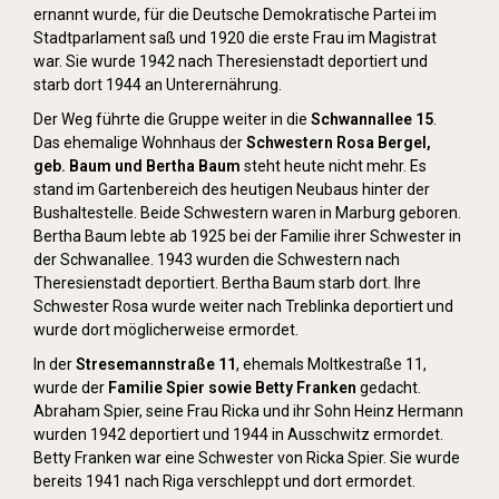
ernannt wurde, für die Deutsche Demokratische Partei im
Stadtparlament saß und 1920 die erste Frau im Magistrat
war. Sie wurde 1942 nach Theresienstadt deportiert und
starb dort 1944 an Unterernährung.
Der Weg führte die Gruppe weiter in die
Schwannallee 15
.
Das ehemalige Wohnhaus der
Schwestern Rosa Bergel,
geb. Baum und Bertha Baum
steht heute nicht mehr. Es
stand im Gartenbereich des heutigen Neubaus hinter der
Bushaltestelle. Beide Schwestern waren in Marburg geboren.
Bertha Baum lebte ab 1925 bei der Familie ihrer Schwester in
der Schwanallee. 1943 wurden die Schwestern nach
Theresienstadt deportiert. Bertha Baum starb dort. Ihre
Schwester Rosa wurde weiter nach Treblinka deportiert und
wurde dort möglicherweise ermordet.
In der
Stresemannstraße 11
, ehemals Moltkestraße 11,
wurde der
Familie Spier sowie Betty Franken
gedacht.
Abraham Spier, seine Frau Ricka und ihr Sohn Heinz Hermann
wurden 1942 deportiert und 1944 in Ausschwitz ermordet.
Betty Franken war eine Schwester von Ricka Spier. Sie wurde
bereits 1941 nach Riga verschleppt und dort ermordet.