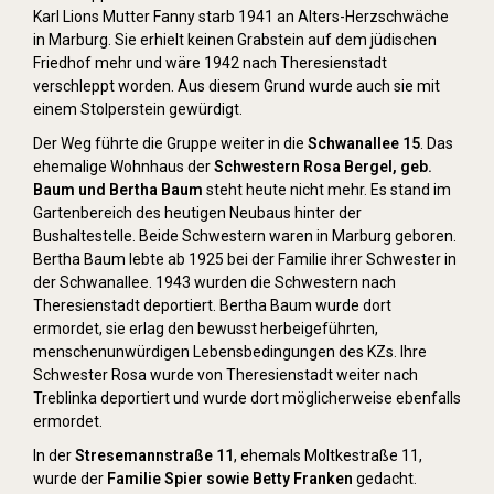
Karl Lions Mutter Fanny starb 1941 an Alters-Herzschwäche
in Marburg. Sie erhielt keinen Grabstein auf dem jüdischen
Friedhof mehr und wäre 1942 nach Theresienstadt
verschleppt worden. Aus diesem Grund wurde auch sie mit
einem Stolperstein gewürdigt.
Der Weg führte die Gruppe weiter in die
Schwanallee 15
. Das
ehemalige Wohnhaus der
Schwestern Rosa Bergel, geb.
Baum und Bertha Baum
steht heute nicht mehr. Es stand im
Gartenbereich des heutigen Neubaus hinter der
Bushaltestelle. Beide Schwestern waren in Marburg geboren.
Bertha Baum lebte ab 1925 bei der Familie ihrer Schwester in
der Schwanallee. 1943 wurden die Schwestern nach
Theresienstadt deportiert. Bertha Baum wurde dort
ermordet, sie erlag den bewusst herbeigeführten,
menschenunwürdigen Lebensbedingungen des KZs. Ihre
Schwester Rosa wurde von Theresienstadt weiter nach
Treblinka deportiert und wurde dort möglicherweise ebenfalls
ermordet.
In der
Stresemannstraße 11
, ehemals Moltkestraße 11,
wurde der
Familie Spier sowie Betty Franken
gedacht.