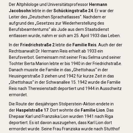
Der Altphilologe und Universitätsprofessor
Hermann
Jacobsohn
lebte in der
Schückingstraße 24
. Er war der
Leiter des „Deutschen Sprachatlasses“. Nachdem er
aufgrund des „Gesetzes zur Wiederherstellung des
Berufsbeamtentums“ als Jude aus dem Staatsdienst
entlassen wurde, nahm er sich am 25. April 1933 das Leben.
In der
Friedrichstraße 2
lebte die
Familie Reis
. Auch der der
Rechtsanwalt Dr. Hermann Reis erhielt ab 1933 ein
Berufsverbot. Gemeinsam mit seiner Frau Selma und seiner
Tochter Berta Marion lebte er bis 1940 in der Friedrichstraße.
Danach musste die Familie in das „Ghettohaus“ in der
Heusingerstraße 3 ziehen und 1942 für kurze Zeit in das
„Ghettohaus“ in der Schwanallee 15. 1942 wurde die Familie
Reis nach Theresienstadt deportiert und 1944 in Ausschwitz
ermordet.
Die Route der diesjährigen Stolperstein-Aktion endete in
der
Haspelstraße 17
. Dort wohnte die
Familie Lion
. Das
Ehepaar Karl und Franzsika Lion wurden 1941 nach Riga
deportiert. Es ist davon auszugehen, dass Karl Lion dort
ermordet wurde. Seine Frau Franziska wurde nach Stutthof