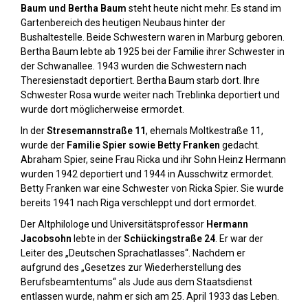
Baum und Bertha Baum
steht heute nicht mehr. Es stand im
Gartenbereich des heutigen Neubaus hinter der
Bushaltestelle. Beide Schwestern waren in Marburg geboren.
Bertha Baum lebte ab 1925 bei der Familie ihrer Schwester in
der Schwanallee. 1943 wurden die Schwestern nach
Theresienstadt deportiert. Bertha Baum starb dort. Ihre
Schwester Rosa wurde weiter nach Treblinka deportiert und
wurde dort möglicherweise ermordet.
In der
Stresemannstraße 11
, ehemals Moltkestraße 11,
wurde der
Familie Spier sowie Betty Franken
gedacht.
Abraham Spier, seine Frau Ricka und ihr Sohn Heinz Hermann
wurden 1942 deportiert und 1944 in Ausschwitz ermordet.
Betty Franken war eine Schwester von Ricka Spier. Sie wurde
bereits 1941 nach Riga verschleppt und dort ermordet.
Der Altphilologe und Universitätsprofessor
Hermann
Jacobsohn
lebte in der
Schückingstraße 24
. Er war der
Leiter des „Deutschen Sprachatlasses“. Nachdem er
aufgrund des „Gesetzes zur Wiederherstellung des
Berufsbeamtentums“ als Jude aus dem Staatsdienst
entlassen wurde, nahm er sich am 25. April 1933 das Leben.