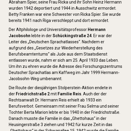
Abraham Spier, seine Frau Ricka und ihr Sohn Heinz Hermann
wurden 1942 deportiert und 1944 in Ausschwitz ermordet.
Betty Franken war eine Schwester von Ricka Spier. Sie wurde
bereits 1941 nach Riga verschleppt und dort ermordet.
Der Altphilologe und Universitätsprofessor
Hermann
Jacobsohn
lebte in der
Schückingstraße 24
. Er war der
Leiter des „Deutschen Sprachatlasses“. Nachdem er
aufgrund des „Gesetzes zur Wiederherstellung des
Berufsbeamtentums“ als Jude aus dem Staatsdienst
entlassen wurde, nahm er sich am 25. April 1933 das Leben.
Um ihn zu ehren wurde die Adresse des Forschungszentrums
Deutscher Sprachatlas am Kaffweg im Jahr 1999 Hermann-
Jacobsohn-Weg umbenannt.
Die Route der diesjährigen Stolperstein-Aktion endete in
der
Friedrichstraße 2
mit
Familie Reis
. Auch der der
Rechtsanwalt Dr. Hermann Reis erhielt ab 1933 ein
Berufsverbot. Gemeinsam mit seiner Frau Selma und seiner
Tochter Berta Marion lebte er bis 1940 in der Friedrichstraße.
Danach musste die Familie in das „Ghettohaus“ in der
Heusingerstraße 3 ziehen und 1942 für kurze Zeit in das
„Ghettohaus“ in der Schwanallee 15. 1942 wurde die Familie