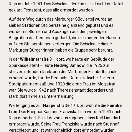
Riga im Jahr 1941. Das Schicksal der Familie ist nicht im Detail
geklärt. Feststeht, dass alle ermordet wurden.
Auf dem Weg durch das Marburger Südviertel wurde an
sieben Stationen Stolpersteine glänzend geputzt und es
wurde mit Blumen und Auszügen aus den jeweiligen
Biografien der Personen gedacht, die sich hinter den Namen
auf den Stolpersteinen verbergen. Die Schicksale dieser
Marburger Bürger*innen haben die Gruppe sehr berührt.
In der
Wilhelmstraße 3
– dort, wo heute ein Gebäude der
Sparkasse steht – lebte
Hedwig Jahnow
, die 1925 zur
stellvertretenden Direktorin der Marburger Elisabethschule
ernannt wurde, für die Deutsche Demokratische Partei im
Stadtparlament saß und 1920 die erste Frau im Magistrat
war. Sie wurde 1942 nach Theresienstadt deportiert und
starb dort 1944 an Unterernährung.
Weiter ging es zur
Haspelstraße 17
. Dort wohnte die
Familie
Lion
. Das Ehepaar Karl und Franziska Lion wurden 1941 nach
Riga deportiert. Es ist davon auszugehen, dass Karl Lion dort
ermordet wurde. Seine Frau Franziska wurde nach Stutthof
verschleppt und ist wahrscheinlich dort ermordet wurden.