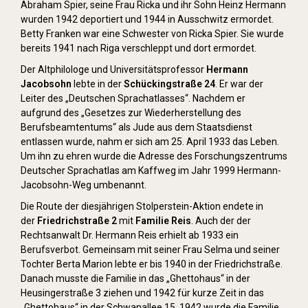
Abraham Spier, seine Frau Ricka und ihr Sohn Heinz Hermann
wurden 1942 deportiert und 1944 in Ausschwitz ermordet.
Betty Franken war eine Schwester von Ricka Spier. Sie wurde
bereits 1941 nach Riga verschleppt und dort ermordet.
Der Altphilologe und Universitätsprofessor
Hermann
Jacobsohn
lebte in der
Schückingstraße 24
. Er war der
Leiter des „Deutschen Sprachatlasses“. Nachdem er
aufgrund des „Gesetzes zur Wiederherstellung des
Berufsbeamtentums“ als Jude aus dem Staatsdienst
entlassen wurde, nahm er sich am 25. April 1933 das Leben.
Um ihn zu ehren wurde die Adresse des Forschungszentrums
Deutscher Sprachatlas am Kaffweg im Jahr 1999 Hermann-
Jacobsohn-Weg umbenannt.
Die Route der diesjährigen Stolperstein-Aktion endete in
der
Friedrichstraße 2
mit
Familie Reis
. Auch der der
Rechtsanwalt Dr. Hermann Reis erhielt ab 1933 ein
Berufsverbot. Gemeinsam mit seiner Frau Selma und seiner
Tochter Berta Marion lebte er bis 1940 in der Friedrichstraße.
Danach musste die Familie in das „Ghettohaus“ in der
Heusingerstraße 3 ziehen und 1942 für kurze Zeit in das
„Ghettohaus“ in der Schwanallee 15. 1942 wurde die Familie