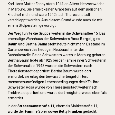
Karl Lions Mutter Fanny starb 1941 an Alters-Herzschwäche
in Marburg. Sie erhielt keinen Grabstein auf dem jüdischen
Friedhof mehr und wäre 1942 nach Theresienstadt
verschleppt worden. Aus diesem Grund wurde auch sie mit
einem Stolperstein gewürdigt.
Der Weg führte die Gruppe weiter in die
Schwanallee 15
. Das
ehemalige Wohnhaus der
Schwestern Rosa Bergel, geb.
Baum und Bertha Baum
steht heute nicht mehr. Es stand im
Gartenbereich des heutigen Neubaus hinter der
Bushaltestelle. Beide Schwestern waren in Marburg geboren.
Bertha Baum lebte ab 1925 bei der Familie ihrer Schwester in
der Schwanallee. 1943 wurden die Schwestern nach
Theresienstadt deportiert. Bertha Baum wurde dort
ermordet, sie erlag den bewusst herbeigeführten,
menschenunwürdigen Lebensbedingungen des KZs. Ihre
Schwester Rosa wurde von Theresienstadt weiter nach
Treblinka deportiert und wurde dort möglicherweise ebenfalls
ermordet.
In der
Stresemannstraße 11
, ehemals Moltkestraße 11,
wurde der
Familie Spier sowie Betty Franken
gedacht.