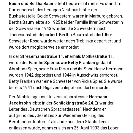
Baum und Bertha Baum
steht heute nicht mehr. Es stand im
Gartenbereich des heutigen Neubaus hinter der
Bushaltestelle. Beide Schwestern waren in Marburg geboren.
Bertha Baum lebte ab 1925 bei der Familie ihrer Schwester in
der Schwanallee. 1943 wurden die Schwestern nach
Theresienstadt deportiert. Bertha Baum starb dort. Ihre
Schwester Rosa wurde weiter nach Treblinka deportiert und
wurde dort möglicherweise ermordet.
In der
Stresemannstraße 11
, ehemals Moltkestraße 11,
wurde der
Familie Spier sowie Betty Franken
gedacht.
Abraham Spier, seine Frau Ricka und ihr Sohn Heinz Hermann
wurden 1942 deportiert und 1944 in Ausschwitz ermordet.
Betty Franken war eine Schwester von Ricka Spier. Sie wurde
bereits 1941 nach Riga verschleppt und dort ermordet.
Der Altphilologe und Universitätsprofessor
Hermann
Jacobsohn
lebte in der
Schückingstraße 24
. Er war der
Leiter des „Deutschen Sprachatlasses“. Nachdem er
aufgrund des „Gesetzes zur Wiederherstellung des
Berufsbeamtentums“ als Jude aus dem Staatsdienst
entlassen wurde, nahm er sich am 25. April 1933 das Leben.