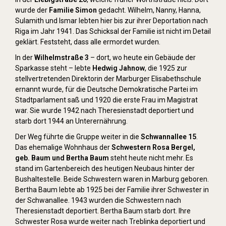
wurde der
Familie Simon
gedacht. Wilhelm, Nanny, Hanna,
Sulamith und Ismar lebten hier bis zur ihrer Deportation nach
Riga im Jahr 1941. Das Schicksal der Familie ist nicht im Detail
geklärt. Feststeht, dass alle ermordet wurden.
In der
Wilhelmstraße 3
– dort, wo heute ein Gebäude der
Sparkasse steht – lebte
Hedwig Jahnow
, die 1925 zur
stellvertretenden Direktorin der Marburger Elisabethschule
ernannt wurde, für die Deutsche Demokratische Partei im
Stadtparlament saß und 1920 die erste Frau im Magistrat
war. Sie wurde 1942 nach Theresienstadt deportiert und
starb dort 1944 an Unterernährung.
Der Weg führte die Gruppe weiter in die
Schwannallee 15
.
Das ehemalige Wohnhaus der
Schwestern Rosa Bergel,
geb. Baum und Bertha Baum
steht heute nicht mehr. Es
stand im Gartenbereich des heutigen Neubaus hinter der
Bushaltestelle. Beide Schwestern waren in Marburg geboren.
Bertha Baum lebte ab 1925 bei der Familie ihrer Schwester in
der Schwanallee. 1943 wurden die Schwestern nach
Theresienstadt deportiert. Bertha Baum starb dort. Ihre
Schwester Rosa wurde weiter nach Treblinka deportiert und