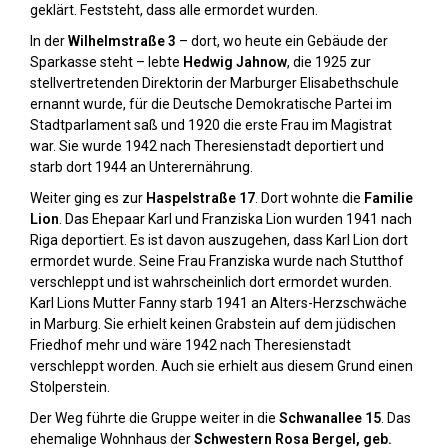
geklärt. Feststeht, dass alle ermordet wurden.
In der
Wilhelmstraße 3
– dort, wo heute ein Gebäude der
Sparkasse steht – lebte
Hedwig Jahnow
, die 1925 zur
stellvertretenden Direktorin der Marburger Elisabethschule
ernannt wurde, für die Deutsche Demokratische Partei im
Stadtparlament saß und 1920 die erste Frau im Magistrat
war. Sie wurde 1942 nach Theresienstadt deportiert und
starb dort 1944 an Unterernährung.
Weiter ging es zur
Haspelstraße 17
. Dort wohnte die
Familie
Lion
. Das Ehepaar Karl und Franziska Lion wurden 1941 nach
Riga deportiert. Es ist davon auszugehen, dass Karl Lion dort
ermordet wurde. Seine Frau Franziska wurde nach Stutthof
verschleppt und ist wahrscheinlich dort ermordet wurden.
Karl Lions Mutter Fanny starb 1941 an Alters-Herzschwäche
in Marburg. Sie erhielt keinen Grabstein auf dem jüdischen
Friedhof mehr und wäre 1942 nach Theresienstadt
verschleppt worden. Auch sie erhielt aus diesem Grund einen
Stolperstein.
Der Weg führte die Gruppe weiter in die
Schwanallee 15
. Das
ehemalige Wohnhaus der
Schwestern Rosa Bergel, geb.