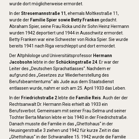
wurde dort möglicherweise ermordet.
In der
Stresemannstraße 11
, ehemals Moltkestraße 11,
wurde der
Familie Spier sowie Betty Franken
gedacht.
Abraham Spier, seine Frau Ricka und ihr Sohn Heinz Hermann
wurden 1942 deportiert und 1944 in Ausschwitz ermordet.
Betty Franken war eine Schwester von Ricka Spier. Sie wurde
bereits 1941 nach Riga verschleppt und dort ermordet.
Der Altphilologe und Universitätsprofessor
Hermann
Jacobsohn
lebte in der
Schückingstraße 24
. Er war der
Leiter des „Deutschen Sprachatlasses“. Nachdem er
aufgrund des „Gesetzes zur Wiederherstellung des
Berufsbeamtentums“ als Jude aus dem Staatsdienst
entlassen wurde, nahm er sich am 25. April 1933 das Leben.
In der
Friedrichstraße 2
lebte die
Familie Reis
. Auch der der
Rechtsanwalt Dr. Hermann Reis erhielt ab 1933 ein
Berufsverbot. Gemeinsam mit seiner Frau Selma und seiner
Tochter Berta Marion lebte er bis 1940 in der Friedrichstraße.
Danach musste die Familie in das „Ghettohaus“ in der
Heusingerstraße 3 ziehen und 1942 für kurze Zeit in das
„Ghettohaus“ in der Schwanallee 15. 1942 wurde die Familie