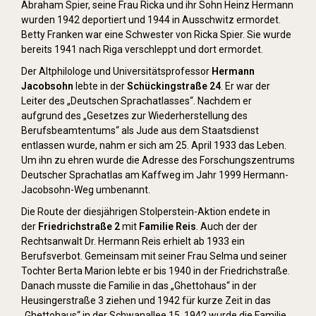
Abraham Spier, seine Frau Ricka und ihr Sohn Heinz Hermann
wurden 1942 deportiert und 1944 in Ausschwitz ermordet.
Betty Franken war eine Schwester von Ricka Spier. Sie wurde
bereits 1941 nach Riga verschleppt und dort ermordet.
Der Altphilologe und Universitätsprofessor
Hermann
Jacobsohn
lebte in der
Schückingstraße 24
. Er war der
Leiter des „Deutschen Sprachatlasses“. Nachdem er
aufgrund des „Gesetzes zur Wiederherstellung des
Berufsbeamtentums“ als Jude aus dem Staatsdienst
entlassen wurde, nahm er sich am 25. April 1933 das Leben.
Um ihn zu ehren wurde die Adresse des Forschungszentrums
Deutscher Sprachatlas am Kaffweg im Jahr 1999 Hermann-
Jacobsohn-Weg umbenannt.
Die Route der diesjährigen Stolperstein-Aktion endete in
der
Friedrichstraße 2
mit
Familie Reis
. Auch der der
Rechtsanwalt Dr. Hermann Reis erhielt ab 1933 ein
Berufsverbot. Gemeinsam mit seiner Frau Selma und seiner
Tochter Berta Marion lebte er bis 1940 in der Friedrichstraße.
Danach musste die Familie in das „Ghettohaus“ in der
Heusingerstraße 3 ziehen und 1942 für kurze Zeit in das
„Ghettohaus“ in der Schwanallee 15. 1942 wurde die Familie