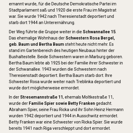
ernannt wurde, für die Deutsche Demokratische Partei im
Stadtparlament saß und 1920 die erste Frau im Magistrat
war. Sie wurde 1942 nach Theresienstadt deportiert und
starb dort 1944 an Unterernährung.
Der Weg führte die Gruppe weiter in die
Schwannallee 15
.
Das ehemalige Wohnhaus der
Schwestern Rosa Bergel,
geb. Baum und Bertha Baum
steht heute nicht mehr. Es
stand im Gartenbereich des heutigen Neubaus hinter der
Bushaltestelle. Beide Schwestern waren in Marburg geboren.
Bertha Baum lebte ab 1925 bei der Familie ihrer Schwester in
der Schwanallee. 1943 wurden die Schwestern nach
Theresienstadt deportiert. Bertha Baum starb dort. Ihre
Schwester Rosa wurde weiter nach Treblinka deportiert und
wurde dort möglicherweise ermordet.
In der
Stresemannstraße 11
, ehemals Moltkestraße 11,
wurde der
Familie Spier sowie Betty Franken
gedacht.
Abraham Spier, seine Frau Ricka und ihr Sohn Heinz Hermann
wurden 1942 deportiert und 1944 in Ausschwitz ermordet.
Betty Franken war eine Schwester von Ricka Spier. Sie wurde
bereits 1941 nach Riga verschleppt und dort ermordet.