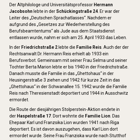
Der Altphilologe und Universitätsprofessor
Hermann
Jacobsohn
lebte in der
Schückingstraße 24
. Er war der
Leiter des „Deutschen Sprachatlasses“. Nachdem er
aufgrund des „Gesetzes zur Wiederherstellung des
Berufsbeamtentums“ als Jude aus dem Staatsdienst
entlassen wurde, nahm er sich am 25. April 1933 das Leben.
In der
Friedrichstraße 2
lebte die
Familie Reis
. Auch der der
Rechtsanwalt Dr. Hermann Reis erhielt ab 1933 ein
Berufsverbot. Gemeinsam mit seiner Frau Selma und seiner
Tochter Berta Marion lebte er bis 1940 in der Friedrichstraße.
Danach musste die Familie in das „Ghettohaus“ in der
Heusingerstraße 3 ziehen und 1942 für kurze Zeit in das
„Ghettohaus“ in der Schwanallee 15. 1942 wurde die Familie
Reis nach Theresienstadt deportiert und 1944 in Ausschwitz
ermordet.
Die Route der diesjährigen Stolperstein-Aktion endete in
der
Haspelstraße 17
. Dort wohnte die
Familie Lion
. Das
Ehepaar Karl und Franzsika Lion wurden 1941 nach Riga
deportiert. Es ist davon auszugehen, dass Karl Lion dort
ermordet wurde. Seine Frau Franziska wurde nach Stutthof