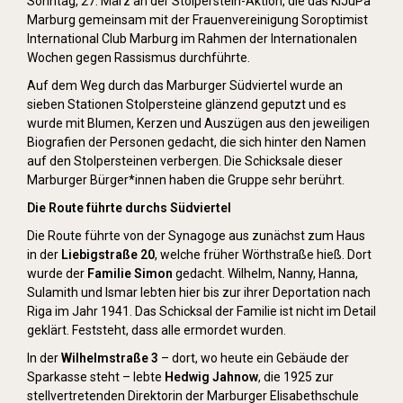
Sonntag, 27. März an der Stolperstein-Aktion, die das KiJuPa
Marburg gemeinsam mit der Frauenvereinigung Soroptimist
International Club Marburg im Rahmen der Internationalen
Wochen gegen Rassismus durchführte.
Auf dem Weg durch das Marburger Südviertel wurde an
sieben Stationen Stolpersteine glänzend geputzt und es
wurde mit Blumen, Kerzen und Auszügen aus den jeweiligen
Biografien der Personen gedacht, die sich hinter den Namen
auf den Stolpersteinen verbergen. Die Schicksale dieser
Marburger Bürger*innen haben die Gruppe sehr berührt.
Die Route führte durchs Südviertel
Die Route führte von der Synagoge aus zunächst zum Haus
in der
Liebigstraße 20
, welche früher Wörthstraße hieß. Dort
wurde der
Familie Simon
gedacht. Wilhelm, Nanny, Hanna,
Sulamith und Ismar lebten hier bis zur ihrer Deportation nach
Riga im Jahr 1941. Das Schicksal der Familie ist nicht im Detail
geklärt. Feststeht, dass alle ermordet wurden.
In der
Wilhelmstraße 3
– dort, wo heute ein Gebäude der
Sparkasse steht – lebte
Hedwig Jahnow
, die 1925 zur
stellvertretenden Direktorin der Marburger Elisabethschule