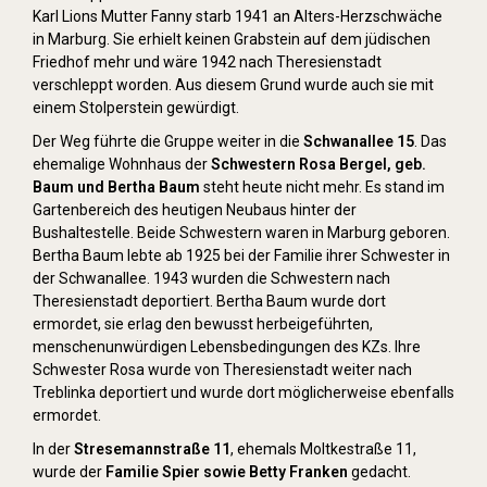
Karl Lions Mutter Fanny starb 1941 an Alters-Herzschwäche
in Marburg. Sie erhielt keinen Grabstein auf dem jüdischen
Friedhof mehr und wäre 1942 nach Theresienstadt
verschleppt worden. Aus diesem Grund wurde auch sie mit
einem Stolperstein gewürdigt.
Der Weg führte die Gruppe weiter in die
Schwanallee 15
. Das
ehemalige Wohnhaus der
Schwestern Rosa Bergel, geb.
Baum und Bertha Baum
steht heute nicht mehr. Es stand im
Gartenbereich des heutigen Neubaus hinter der
Bushaltestelle. Beide Schwestern waren in Marburg geboren.
Bertha Baum lebte ab 1925 bei der Familie ihrer Schwester in
der Schwanallee. 1943 wurden die Schwestern nach
Theresienstadt deportiert. Bertha Baum wurde dort
ermordet, sie erlag den bewusst herbeigeführten,
menschenunwürdigen Lebensbedingungen des KZs. Ihre
Schwester Rosa wurde von Theresienstadt weiter nach
Treblinka deportiert und wurde dort möglicherweise ebenfalls
ermordet.
In der
Stresemannstraße 11
, ehemals Moltkestraße 11,
wurde der
Familie Spier sowie Betty Franken
gedacht.