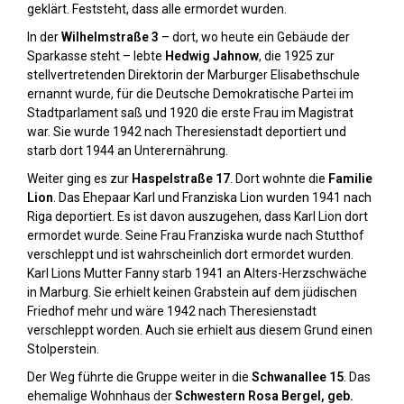
geklärt. Feststeht, dass alle ermordet wurden.
In der
Wilhelmstraße 3
– dort, wo heute ein Gebäude der
Sparkasse steht – lebte
Hedwig Jahnow
, die 1925 zur
stellvertretenden Direktorin der Marburger Elisabethschule
ernannt wurde, für die Deutsche Demokratische Partei im
Stadtparlament saß und 1920 die erste Frau im Magistrat
war. Sie wurde 1942 nach Theresienstadt deportiert und
starb dort 1944 an Unterernährung.
Weiter ging es zur
Haspelstraße 17
. Dort wohnte die
Familie
Lion
. Das Ehepaar Karl und Franziska Lion wurden 1941 nach
Riga deportiert. Es ist davon auszugehen, dass Karl Lion dort
ermordet wurde. Seine Frau Franziska wurde nach Stutthof
verschleppt und ist wahrscheinlich dort ermordet wurden.
Karl Lions Mutter Fanny starb 1941 an Alters-Herzschwäche
in Marburg. Sie erhielt keinen Grabstein auf dem jüdischen
Friedhof mehr und wäre 1942 nach Theresienstadt
verschleppt worden. Auch sie erhielt aus diesem Grund einen
Stolperstein.
Der Weg führte die Gruppe weiter in die
Schwanallee 15
. Das
ehemalige Wohnhaus der
Schwestern Rosa Bergel, geb.