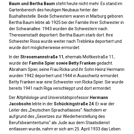
Baum und Bertha Baum
steht heute nicht mehr. Es stand im
Gartenbereich des heutigen Neubaus hinter der
Bushaltestelle. Beide Schwestern waren in Marburg geboren.
Bertha Baum lebte ab 1925 bei der Familie ihrer Schwester in
der Schwanallee. 1943 wurden die Schwestern nach
Theresienstadt deportiert. Bertha Baum starb dort. Ihre
Schwester Rosa wurde weiter nach Treblinka deportiert und
wurde dort möglicherweise ermordet.
In der
Stresemannstraße 11
, ehemals Moltkestraße 11,
wurde der
Familie Spier sowie Betty Franken
gedacht.
Abraham Spier, seine Frau Ricka und ihr Sohn Heinz Hermann
wurden 1942 deportiert und 1944 in Ausschwitz ermordet.
Betty Franken war eine Schwester von Ricka Spier. Sie wurde
bereits 1941 nach Riga verschleppt und dort ermordet.
Der Altphilologe und Universitätsprofessor
Hermann
Jacobsohn
lebte in der
Schückingstraße 24
. Er war der
Leiter des „Deutschen Sprachatlasses“. Nachdem er
aufgrund des „Gesetzes zur Wiederherstellung des
Berufsbeamtentums“ als Jude aus dem Staatsdienst
entlassen wurde, nahm er sich am 25. April 1933 das Leben.