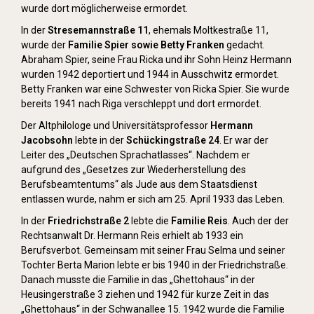
wurde dort möglicherweise ermordet.
In der
Stresemannstraße 11
, ehemals Moltkestraße 11,
wurde der
Familie Spier sowie Betty Franken
gedacht.
Abraham Spier, seine Frau Ricka und ihr Sohn Heinz Hermann
wurden 1942 deportiert und 1944 in Ausschwitz ermordet.
Betty Franken war eine Schwester von Ricka Spier. Sie wurde
bereits 1941 nach Riga verschleppt und dort ermordet.
Der Altphilologe und Universitätsprofessor
Hermann
Jacobsohn
lebte in der
Schückingstraße 24
. Er war der
Leiter des „Deutschen Sprachatlasses“. Nachdem er
aufgrund des „Gesetzes zur Wiederherstellung des
Berufsbeamtentums“ als Jude aus dem Staatsdienst
entlassen wurde, nahm er sich am 25. April 1933 das Leben.
In der
Friedrichstraße 2
lebte die
Familie Reis
. Auch der der
Rechtsanwalt Dr. Hermann Reis erhielt ab 1933 ein
Berufsverbot. Gemeinsam mit seiner Frau Selma und seiner
Tochter Berta Marion lebte er bis 1940 in der Friedrichstraße.
Danach musste die Familie in das „Ghettohaus“ in der
Heusingerstraße 3 ziehen und 1942 für kurze Zeit in das
„Ghettohaus“ in der Schwanallee 15. 1942 wurde die Familie