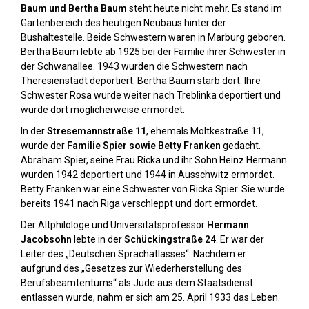
Baum und Bertha Baum
steht heute nicht mehr. Es stand im
Gartenbereich des heutigen Neubaus hinter der
Bushaltestelle. Beide Schwestern waren in Marburg geboren.
Bertha Baum lebte ab 1925 bei der Familie ihrer Schwester in
der Schwanallee. 1943 wurden die Schwestern nach
Theresienstadt deportiert. Bertha Baum starb dort. Ihre
Schwester Rosa wurde weiter nach Treblinka deportiert und
wurde dort möglicherweise ermordet.
In der
Stresemannstraße 11
, ehemals Moltkestraße 11,
wurde der
Familie Spier sowie Betty Franken
gedacht.
Abraham Spier, seine Frau Ricka und ihr Sohn Heinz Hermann
wurden 1942 deportiert und 1944 in Ausschwitz ermordet.
Betty Franken war eine Schwester von Ricka Spier. Sie wurde
bereits 1941 nach Riga verschleppt und dort ermordet.
Der Altphilologe und Universitätsprofessor
Hermann
Jacobsohn
lebte in der
Schückingstraße 24
. Er war der
Leiter des „Deutschen Sprachatlasses“. Nachdem er
aufgrund des „Gesetzes zur Wiederherstellung des
Berufsbeamtentums“ als Jude aus dem Staatsdienst
entlassen wurde, nahm er sich am 25. April 1933 das Leben.