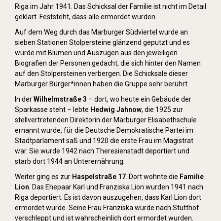
Riga im Jahr 1941. Das Schicksal der Familie ist nicht im Detail
geklärt. Feststeht, dass alle ermordet wurden.
Auf dem Weg durch das Marburger Südviertel wurde an
sieben Stationen Stolpersteine glänzend geputzt und es
wurde mit Blumen und Auszügen aus den jeweiligen
Biografien der Personen gedacht, die sich hinter den Namen
auf den Stolpersteinen verbergen. Die Schicksale dieser
Marburger Bürger*innen haben die Gruppe sehr berührt.
In der
Wilhelmstraße 3
– dort, wo heute ein Gebäude der
Sparkasse steht – lebte
Hedwig Jahnow
, die 1925 zur
stellvertretenden Direktorin der Marburger Elisabethschule
ernannt wurde, für die Deutsche Demokratische Partei im
Stadtparlament saß und 1920 die erste Frau im Magistrat
war. Sie wurde 1942 nach Theresienstadt deportiert und
starb dort 1944 an Unterernährung.
Weiter ging es zur
Haspelstraße 17
. Dort wohnte die
Familie
Lion
. Das Ehepaar Karl und Franziska Lion wurden 1941 nach
Riga deportiert. Es ist davon auszugehen, dass Karl Lion dort
ermordet wurde. Seine Frau Franziska wurde nach Stutthof
verschleppt und ist wahrscheinlich dort ermordet wurden.