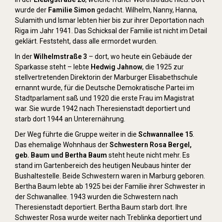
wurde der
Familie Simon
gedacht. Wilhelm, Nanny, Hanna,
Sulamith und Ismar lebten hier bis zur ihrer Deportation nach
Riga im Jahr 1941. Das Schicksal der Familie ist nicht im Detail
geklärt. Feststeht, dass alle ermordet wurden.
In der
Wilhelmstraße 3
– dort, wo heute ein Gebäude der
Sparkasse steht – lebte
Hedwig Jahnow
, die 1925 zur
stellvertretenden Direktorin der Marburger Elisabethschule
ernannt wurde, für die Deutsche Demokratische Partei im
Stadtparlament saß und 1920 die erste Frau im Magistrat
war. Sie wurde 1942 nach Theresienstadt deportiert und
starb dort 1944 an Unterernährung.
Der Weg führte die Gruppe weiter in die
Schwannallee 15
.
Das ehemalige Wohnhaus der
Schwestern Rosa Bergel,
geb. Baum und Bertha Baum
steht heute nicht mehr. Es
stand im Gartenbereich des heutigen Neubaus hinter der
Bushaltestelle. Beide Schwestern waren in Marburg geboren.
Bertha Baum lebte ab 1925 bei der Familie ihrer Schwester in
der Schwanallee. 1943 wurden die Schwestern nach
Theresienstadt deportiert. Bertha Baum starb dort. Ihre
Schwester Rosa wurde weiter nach Treblinka deportiert und