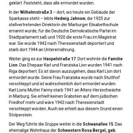
geklärt. Feststeht, dass alle ermordet wurden.
In der
Wilhelmstraße 3
– dort, wo heute ein Gebäude der
Sparkasse steht – lebte
Hedwig Jahnow
, die 1925 zur
stellvertretenden Direktorin der Marburger Elisabethschule
ernannt wurde, für die Deutsche Demokratische Partei im
Stadtparlament saß und 1920 die erste Frau im Magistrat
war. Sie wurde 1942 nach Theresienstadt deportiert und
starb dort 1944 an Unterernährung.
Weiter ging es zur
Haspelstraße 17
. Dort wohnte die
Familie
Lion
. Das Ehepaar Karl und Franziska Lion wurden 1941 nach
Riga deportiert. Es ist davon auszugehen, dass Karl Lion dort
ermordet wurde. Seine Frau Franziska wurde nach Stutthof
verschleppt und ist wahrscheinlich dort ermordet wurden.
Karl Lions Mutter Fanny starb 1941 an Alters-Herzschwäche
in Marburg. Sie erhielt keinen Grabstein auf dem jüdischen
Friedhof mehr und wäre 1942 nach Theresienstadt
verschleppt worden. Auch sie erhielt aus diesem Grund einen
Stolperstein.
Der Weg führte die Gruppe weiter in die
Schwanallee 15
. Das
ehemalige Wohnhaus der
Schwestern Rosa Bergel, geb.