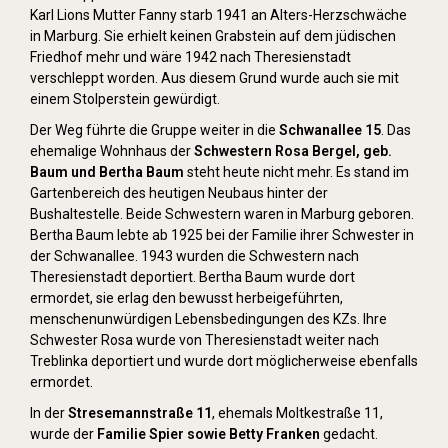
Karl Lions Mutter Fanny starb 1941 an Alters-Herzschwäche
in Marburg. Sie erhielt keinen Grabstein auf dem jüdischen
Friedhof mehr und wäre 1942 nach Theresienstadt
verschleppt worden. Aus diesem Grund wurde auch sie mit
einem Stolperstein gewürdigt.
Der Weg führte die Gruppe weiter in die
Schwanallee 15
. Das
ehemalige Wohnhaus der
Schwestern Rosa Bergel, geb.
Baum und Bertha Baum
steht heute nicht mehr. Es stand im
Gartenbereich des heutigen Neubaus hinter der
Bushaltestelle. Beide Schwestern waren in Marburg geboren.
Bertha Baum lebte ab 1925 bei der Familie ihrer Schwester in
der Schwanallee. 1943 wurden die Schwestern nach
Theresienstadt deportiert. Bertha Baum wurde dort
ermordet, sie erlag den bewusst herbeigeführten,
menschenunwürdigen Lebensbedingungen des KZs. Ihre
Schwester Rosa wurde von Theresienstadt weiter nach
Treblinka deportiert und wurde dort möglicherweise ebenfalls
ermordet.
In der
Stresemannstraße 11
, ehemals Moltkestraße 11,
wurde der
Familie Spier sowie Betty Franken
gedacht.