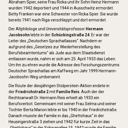
Abraham Spier, seine Frau Ricka und ihr Sohn Heinz Hermann
wurden 1942 deportiert und 1944 in Ausschwitz ermordet.
Betty Franken war eine Schwester von Ricka Spier. Sie wurde
bereits 1941 nach Riga verschleppt und dort ermordet.
Der Altphilologe und Universitätsprofessor
Hermann
Jacobsohn
lebte in der
Schückingstraße 24
. Er war der
Leiter des „Deutschen Sprachatlasses“. Nachdem er
aufgrund des „Gesetzes zur Wiederherstellung des
Berufsbeamtentums“ als Jude aus dem Staatsdienst
entlassen wurde, nahm er sich am 25. April 1933 das Leben.
Um ihn zu ehren wurde die Adresse des Forschungszentrums
Deutscher Sprachatlas am Kaffweg im Jahr 1999 Hermann-
Jacobsohn-Weg umbenannt.
Die Route der diesjährigen Stolperstein-Aktion endete in
der
Friedrichstraße 2
mit
Familie Reis
. Auch der der
Rechtsanwalt Dr. Hermann Reis erhielt ab 1933 ein
Berufsverbot. Gemeinsam mit seiner Frau Selma und seiner
Tochter Berta Marion lebte er bis 1940 in der Friedrichstraße.
Danach musste die Familie in das „Ghettohaus“ in der
Heusingerstraße 3 ziehen und 1942 für kurze Zeit in das
„Ghettohaus“ in der Schwanallee 15. 1942 wurde die Familie