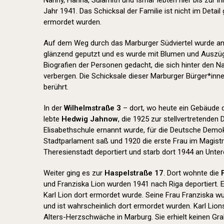
Nanny, Hanna, Sulamith und Ismar lebten hier bis zur i
Jahr 1941. Das Schicksal der Familie ist nicht im Detail 
ermordet wurden.
Auf dem Weg durch das Marburger Südviertel wurde an 
glänzend geputzt und es wurde mit Blumen und Auszüg
Biografien der Personen gedacht, die sich hinter den 
verbergen. Die Schicksale dieser Marburger Bürger*inn
berührt.
In der
Wilhelmstraße 3
– dort, wo heute ein Gebäude 
lebte
Hedwig Jahnow
, die 1925 zur stellvertretenden 
Elisabethschule ernannt wurde, für die Deutsche Demok
Stadtparlament saß und 1920 die erste Frau im Magistr
Theresienstadt deportiert und starb dort 1944 an Unte
Weiter ging es zur
Haspelstraße 17
. Dort wohnte die
und Franziska Lion wurden 1941 nach Riga deportiert. 
Karl Lion dort ermordet wurde. Seine Frau Franziska w
und ist wahrscheinlich dort ermordet wurden. Karl Lio
Alters-Herzschwäche in Marburg. Sie erhielt keinen Gr