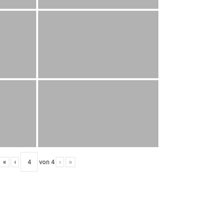
«
‹
von
4
›
»