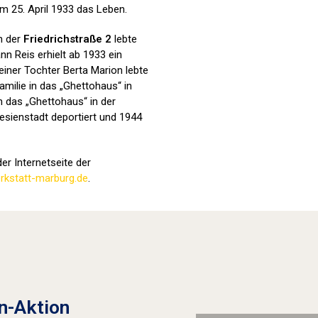
m 25. April 1933 das Leben.
in der
Friedrichstraße 2
lebte
nn Reis erhielt ab 1933 ein
iner Tochter Berta Marion lebte
amilie in das „Ghettohaus“ in
n das „Ghettohaus“ in der
esienstadt deportiert und 1944
er Internetseite der
kstatt-marburg.de
.
Stolpersteine sichtbar machen (2022
n-Aktion