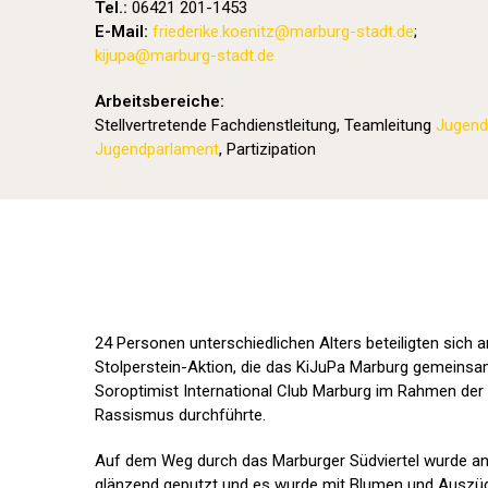
Tel.:
06421 201-1453
E-Mail:
friederike.koenitz
@marburg-stadt.de
;
kijupa@marburg-stadt.de
Arbeitsbereiche:
Stellvertretende Fachdienstleitung, Teamleitung
Jugend
Jugendparlament
, Partizipation
24 Personen unterschiedlichen Alters beteiligten sich 
Stolperstein-Aktion, die das KiJuPa Marburg gemeinsa
Soroptimist International Club Marburg im Rahmen der
Rassismus durchführte.
Auf dem Weg durch das Marburger Südviertel wurde an 
glänzend geputzt und es wurde mit Blumen und Auszüg