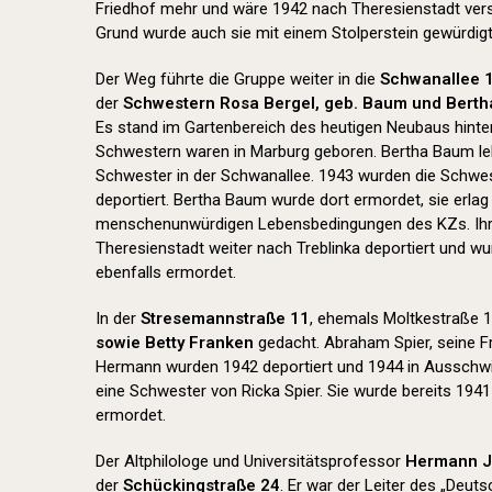
Friedhof mehr und wäre 1942 nach Theresienstadt ver
Grund wurde auch sie mit einem Stolperstein gewürdigt
Der Weg führte die Gruppe weiter in die
Schwanallee 
der
Schwestern Rosa Bergel, geb. Baum und Bert
Es stand im Gartenbereich des heutigen Neubaus hinter 
Schwestern waren in Marburg geboren. Bertha Baum lebt
Schwester in der Schwanallee. 1943 wurden die Schwe
deportiert. Bertha Baum wurde dort ermordet, sie erla
menschenunwürdigen Lebensbedingungen des KZs. Ih
Theresienstadt weiter nach Treblinka deportiert und w
ebenfalls ermordet.
In der
Stresemannstraße 11
, ehemals Moltkestraße 1
sowie Betty Franken
gedacht. Abraham Spier, seine F
Hermann wurden 1942 deportiert und 1944 in Ausschwi
eine Schwester von Ricka Spier. Sie wurde bereits 1941
ermordet.
Der Altphilologe und Universitätsprofessor
Hermann 
der
Schückingstraße 24
. Er war der Leiter des „Deu