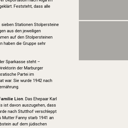
hrer Deportation nach Riga im
geklärt. Feststeht, dass alle
sieben Stationen Stolpersteine
en aus den jeweiligen
Namen auf den Stolpersteinen
en haben die Gruppe sehr
der Sparkasse steht –
Direktorin der Marburger
ratische Partei im
at war. Sie wurde 1942 nach
rernährung.
Familie Lion
. Das Ehepaar Karl
Es ist davon auszugehen, dass
urde nach Stutthof verschleppt
ns Mutter Fanny starb 1941 an
abstein auf dem jüdischen