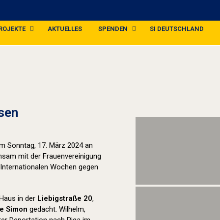
ROJEKTE
AKTUELLES
SPENDEN
SI DEUTSCHLAND
Stolpersteine sichtbar machen (2024
sen
 am Sonntag, 17. März 2024 an
insam mit der Frauenvereinigung
 Internationalen Wochen gegen
Haus in der
Liebigstraße 20
,
ie Simon
gedacht. Wilhelm,