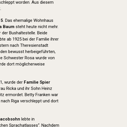
schleppt worden. Aus diesem
.
15
. Das ehemalige Wohnhaus
ha Baum
steht heute nicht mehr.
der Bushaltestelle. Beide
e ab 1925 bei der Familie ihrer
stern nach Theresienstadt
g den bewusst herbeigeführten,
re Schwester Rosa wurde von
urde dort möglicherweise
1, wurde der
Familie Spier
rau Ricka und ihr Sohn Heinz
tz ermordet. Betty Franken war
 nach Riga verschleppt und dort
Jacobsohn
lebte in
tschen Sprachatlasses“. Nachdem