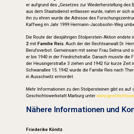
er aufgrund des „Gesetzes zur Wiederherstellung des
aus dem Staatsdienst entlassen wurde, nahm er sich a
ihn zu ehren wurde die Adresse des Forschungszentr
Kaffweg im Jahr 1999 Hermann-Jacobsohn-Weg umbe
Die Route der diesjährigen Stolperstein-Aktion endete 
2
mit
Familie Reis
. Auch der der Rechtsanwalt Dr. Her
Berufsverbot. Gemeinsam mit seiner Frau Selma und se
er bis 1940 in der Friedrichstraße. Danach musste die F
der Heusingerstraße 3 ziehen und 1942 für kurze Zeit i
Schwanallee 15. 1942 wurde die Familie Reis nach Ther
in Ausschwitz ermordet.
Mehr Informationen zu den Stolpersteinen gibt es auf d
Geschichtswerkstatt Marburg unter
www.geschichtswer
Nähere Informationen und Kon
Friederike Könitz