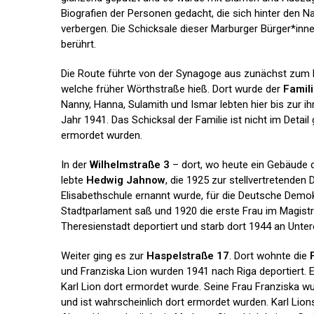
Biografien der Personen gedacht, die sich hinter den 
verbergen. Die Schicksale dieser Marburger Bürger*inn
berührt.
Die Route führte von der Synagoge aus zunächst zum 
welche früher Wörthstraße hieß. Dort wurde der
Famil
Nanny, Hanna, Sulamith und Ismar lebten hier bis zur i
Jahr 1941. Das Schicksal der Familie ist nicht im Detail 
ermordet wurden.
In der
Wilhelmstraße 3
– dort, wo heute ein Gebäude 
lebte
Hedwig Jahnow
, die 1925 zur stellvertretenden 
Elisabethschule ernannt wurde, für die Deutsche Demok
Stadtparlament saß und 1920 die erste Frau im Magistr
Theresienstadt deportiert und starb dort 1944 an Unte
Weiter ging es zur
Haspelstraße 17
. Dort wohnte die
und Franziska Lion wurden 1941 nach Riga deportiert. 
Karl Lion dort ermordet wurde. Seine Frau Franziska w
und ist wahrscheinlich dort ermordet wurden. Karl Lio