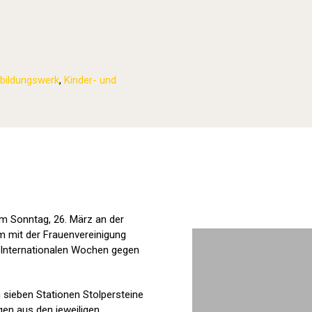
bildungswerk
,
Kinder- und
Stolpersteine sichtbar machen (2023
am Sonntag, 26. März an der
m mit der Frauenvereinigung
 Internationalen Wochen gegen
sieben Stationen Stolpersteine
en aus den jeweiligen