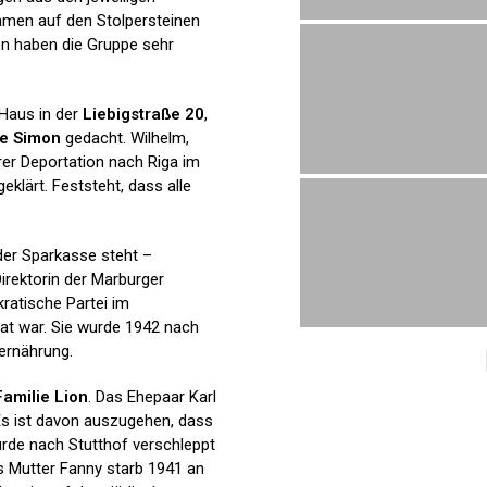
Namen auf den Stolpersteinen
en haben die Gruppe sehr
Haus in der
Liebigstraße 20
,
ie Simon
gedacht. Wilhelm,
hrer Deportation nach Riga im
geklärt. Feststeht, dass alle
der Sparkasse steht –
Direktorin der Marburger
ratische Partei im
at war. Sie wurde 1942 nach
rernährung.
Familie Lion
. Das Ehepaar Karl
Es ist davon auszugehen, dass
urde nach Stutthof verschleppt
ns Mutter Fanny starb 1941 an