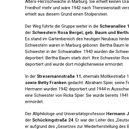
Alters-Herzschwäche in Marburg. Sie erhielt keinen Gr
Friedhof mehr und wäre 1942 nach Theresienstadt ver
erhielt aus diesem Grund einen Stolperstein.
Der Weg führte die Gruppe weiter in die
Schwanallee 
der
Schwestern Rosa Bergel, geb. Baum und Bert
Es stand im Gartenbereich des heutigen Neubaus hinter 
Schwestern waren in Marburg geboren. Bertha Baum lebt
Schwester in der Schwanallee. 1943 wurden die Schwe
deportiert. Bertha Baum starb dort. Ihre Schwester Ro
deportiert und wurde dort möglicherweise ermordet.
In der
Stresemannstraße 11
, ehemals Moltkestraße 1
sowie Betty Franken
gedacht. Abraham Spier, seine F
Hermann wurden 1942 deportiert und 1944 in Ausschwi
eine Schwester von Ricka Spier. Sie wurde bereits 1941
ermordet.
Der Altphilologe und Universitätsprofessor
Hermann 
der
Schückingstraße 24
. Er war der Leiter des „Deu
er aufgrund des „Gesetzes zur Wiederherstellung des