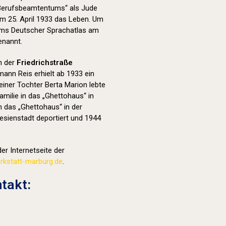
 Berufsbeamtentums“ als Jude
m 25. April 1933 das Leben. Um
ums Deutscher Sprachatlas am
nannt.
in der
Friedrichstraße
mann Reis erhielt ab 1933 ein
iner Tochter Berta Marion lebte
amilie in das „Ghettohaus“ in
n das „Ghettohaus“ in der
esienstadt deportiert und 1944
er Internetseite der
kstatt-marburg.de
.
takt: