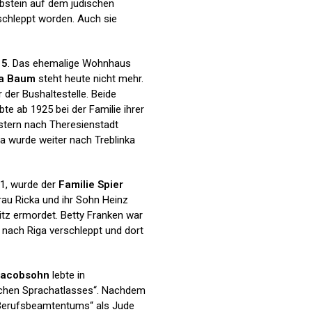
abstein auf dem jüdischen
schleppt worden. Auch sie
15
. Das ehemalige Wohnhaus
ha Baum
steht heute nicht mehr.
der Bushaltestelle. Beide
e ab 1925 bei der Familie ihrer
stern nach Theresienstadt
sa wurde weiter nach Treblinka
1, wurde der
Familie Spier
rau Ricka und ihr Sohn Heinz
tz ermordet. Betty Franken war
 nach Riga verschleppt und dort
Jacobsohn
lebte in
tschen Sprachatlasses“. Nachdem
 Berufsbeamtentums“ als Jude