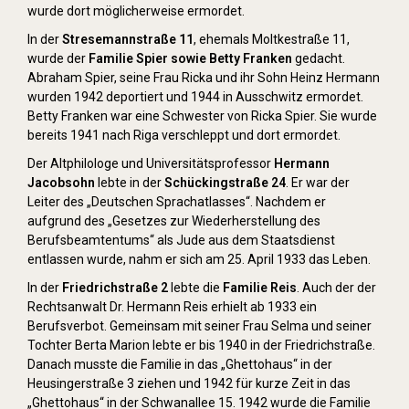
wurde dort möglicherweise ermordet.
In der
Stresemannstraße 11
, ehemals Moltkestraße 11,
wurde der
Familie Spier sowie Betty Franken
gedacht.
Abraham Spier, seine Frau Ricka und ihr Sohn Heinz Hermann
wurden 1942 deportiert und 1944 in Ausschwitz ermordet.
Betty Franken war eine Schwester von Ricka Spier. Sie wurde
bereits 1941 nach Riga verschleppt und dort ermordet.
Der Altphilologe und Universitätsprofessor
Hermann
Jacobsohn
lebte in der
Schückingstraße 24
. Er war der
Leiter des „Deutschen Sprachatlasses“. Nachdem er
aufgrund des „Gesetzes zur Wiederherstellung des
Berufsbeamtentums“ als Jude aus dem Staatsdienst
entlassen wurde, nahm er sich am 25. April 1933 das Leben.
In der
Friedrichstraße 2
lebte die
Familie Reis
. Auch der der
Rechtsanwalt Dr. Hermann Reis erhielt ab 1933 ein
Berufsverbot. Gemeinsam mit seiner Frau Selma und seiner
Tochter Berta Marion lebte er bis 1940 in der Friedrichstraße.
Danach musste die Familie in das „Ghettohaus“ in der
Heusingerstraße 3 ziehen und 1942 für kurze Zeit in das
„Ghettohaus“ in der Schwanallee 15. 1942 wurde die Familie