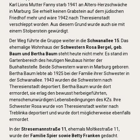
Karl Lions Mutter Fanny starb 1941 an Alters-Herzschwäche
in Marburg. Sie erhielt keinen Grabstein auf dem jüdischen
Friedhof mehr und wäre 1942 nach Theresienstadt
verschleppt worden. Aus diesem Grund wurde auch sie mit
einem Stolperstein gewürdigt.
Der Weg führte die Gruppe weiter in die
Schwanallee 15
. Das
ehemalige Wohnhaus der
Schwestern Rosa Bergel, geb.
Baum und Bertha Baum
steht heute nicht mehr. Es stand im
Gartenbereich des heutigen Neubaus hinter der
Bushaltestelle. Beide Schwestern waren in Marburg geboren.
Bertha Baum lebte ab 1925 bei der Familie ihrer Schwester in
der Schwanallee. 1943 wurden die Schwestern nach
Theresienstadt deportiert. Bertha Baum wurde dort
ermordet, sie erlag den bewusst herbeigeführten,
menschenunwürdigen Lebensbedingungen des KZs. Ihre
Schwester Rosa wurde von Theresienstadt weiter nach
Treblinka deportiert und wurde dort möglicherweise ebenfalls
ermordet.
In der
Stresemannstraße 11
, ehemals Moltkestraße 11,
wurde der
Familie Spier sowie Betty Franken
gedacht.