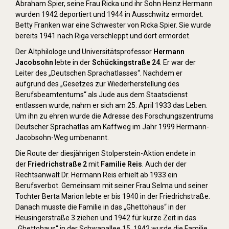
Abraham Spier, seine Frau Ricka und ihr Sohn Heinz Hermann
wurden 1942 deportiert und 1944 in Ausschwitz ermordet.
Betty Franken war eine Schwester von Ricka Spier. Sie wurde
bereits 1941 nach Riga verschleppt und dort ermordet.
Der Altphilologe und Universitätsprofessor
Hermann
Jacobsohn
lebte in der
Schückingstraße 24
. Er war der
Leiter des „Deutschen Sprachatlasses“. Nachdem er
aufgrund des „Gesetzes zur Wiederherstellung des
Berufsbeamtentums“ als Jude aus dem Staatsdienst
entlassen wurde, nahm er sich am 25. April 1933 das Leben.
Um ihn zu ehren wurde die Adresse des Forschungszentrums
Deutscher Sprachatlas am Kaffweg im Jahr 1999 Hermann-
Jacobsohn-Weg umbenannt.
Die Route der diesjährigen Stolperstein-Aktion endete in
der
Friedrichstraße 2
mit
Familie Reis
. Auch der der
Rechtsanwalt Dr. Hermann Reis erhielt ab 1933 ein
Berufsverbot. Gemeinsam mit seiner Frau Selma und seiner
Tochter Berta Marion lebte er bis 1940 in der Friedrichstraße.
Danach musste die Familie in das „Ghettohaus“ in der
Heusingerstraße 3 ziehen und 1942 für kurze Zeit in das
„Ghettohaus“ in der Schwanallee 15. 1942 wurde die Familie