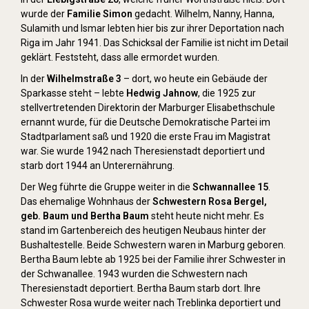
wurde der
Familie Simon
gedacht. Wilhelm, Nanny, Hanna,
Sulamith und Ismar lebten hier bis zur ihrer Deportation nach
Riga im Jahr 1941. Das Schicksal der Familie ist nicht im Detail
geklärt. Feststeht, dass alle ermordet wurden.
In der
Wilhelmstraße 3
– dort, wo heute ein Gebäude der
Sparkasse steht – lebte
Hedwig Jahnow
, die 1925 zur
stellvertretenden Direktorin der Marburger Elisabethschule
ernannt wurde, für die Deutsche Demokratische Partei im
Stadtparlament saß und 1920 die erste Frau im Magistrat
war. Sie wurde 1942 nach Theresienstadt deportiert und
starb dort 1944 an Unterernährung.
Der Weg führte die Gruppe weiter in die
Schwannallee 15
.
Das ehemalige Wohnhaus der
Schwestern Rosa Bergel,
geb. Baum und Bertha Baum
steht heute nicht mehr. Es
stand im Gartenbereich des heutigen Neubaus hinter der
Bushaltestelle. Beide Schwestern waren in Marburg geboren.
Bertha Baum lebte ab 1925 bei der Familie ihrer Schwester in
der Schwanallee. 1943 wurden die Schwestern nach
Theresienstadt deportiert. Bertha Baum starb dort. Ihre
Schwester Rosa wurde weiter nach Treblinka deportiert und