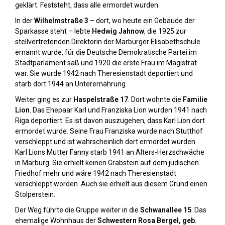
geklärt. Feststeht, dass alle ermordet wurden.
In der
Wilhelmstraße 3
– dort, wo heute ein Gebäude der
Sparkasse steht – lebte
Hedwig Jahnow
, die 1925 zur
stellvertretenden Direktorin der Marburger Elisabethschule
ernannt wurde, für die Deutsche Demokratische Partei im
Stadtparlament saß und 1920 die erste Frau im Magistrat
war. Sie wurde 1942 nach Theresienstadt deportiert und
starb dort 1944 an Unterernährung.
Weiter ging es zur
Haspelstraße 17
. Dort wohnte die
Familie
Lion
. Das Ehepaar Karl und Franziska Lion wurden 1941 nach
Riga deportiert. Es ist davon auszugehen, dass Karl Lion dort
ermordet wurde. Seine Frau Franziska wurde nach Stutthof
verschleppt und ist wahrscheinlich dort ermordet wurden.
Karl Lions Mutter Fanny starb 1941 an Alters-Herzschwäche
in Marburg. Sie erhielt keinen Grabstein auf dem jüdischen
Friedhof mehr und wäre 1942 nach Theresienstadt
verschleppt worden. Auch sie erhielt aus diesem Grund einen
Stolperstein.
Der Weg führte die Gruppe weiter in die
Schwanallee 15
. Das
ehemalige Wohnhaus der
Schwestern Rosa Bergel, geb.