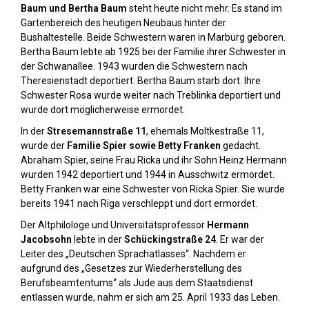
Baum und Bertha Baum
steht heute nicht mehr. Es stand im
Gartenbereich des heutigen Neubaus hinter der
Bushaltestelle. Beide Schwestern waren in Marburg geboren.
Bertha Baum lebte ab 1925 bei der Familie ihrer Schwester in
der Schwanallee. 1943 wurden die Schwestern nach
Theresienstadt deportiert. Bertha Baum starb dort. Ihre
Schwester Rosa wurde weiter nach Treblinka deportiert und
wurde dort möglicherweise ermordet.
In der
Stresemannstraße 11
, ehemals Moltkestraße 11,
wurde der
Familie Spier sowie Betty Franken
gedacht.
Abraham Spier, seine Frau Ricka und ihr Sohn Heinz Hermann
wurden 1942 deportiert und 1944 in Ausschwitz ermordet.
Betty Franken war eine Schwester von Ricka Spier. Sie wurde
bereits 1941 nach Riga verschleppt und dort ermordet.
Der Altphilologe und Universitätsprofessor
Hermann
Jacobsohn
lebte in der
Schückingstraße 24
. Er war der
Leiter des „Deutschen Sprachatlasses“. Nachdem er
aufgrund des „Gesetzes zur Wiederherstellung des
Berufsbeamtentums“ als Jude aus dem Staatsdienst
entlassen wurde, nahm er sich am 25. April 1933 das Leben.