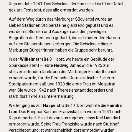
Riga im Jahr 1941. Das Schicksal der Familie ist nicht im Detail
geklärt. Feststeht, dass alle ermordet wurden.
Auf dem Weg durch das Marburger Südviertel wurde an
sieben Stationen Stolpersteine glänzend geputzt und es
wurde mit Blumen und Auszügen aus den jeweiligen
Biografien der Personen gedacht, die sich hinter den Namen
auf den Stolpersteinen verbergen. Die Schicksale dieser
Marburger Bürger*innen haben die Gruppe sehr berührt.
In der
Wilhelmstraße 3
– dort, wo heute ein Gebäude der
Sparkasse steht – lebte
Hedwig Jahnow
, die 1925 zur
stellvertretenden Direktorin der Marburger Elisabethschule
ernannt wurde, für die Deutsche Demokratische Partei im
Stadtparlament saß und 1920 die erste Frau im Magistrat
war. Sie wurde 1942 nach Theresienstadt deportiert und
starb dort 1944 an Unterernährung.
Weiter ging es zur
Haspelstraße 17
. Dort wohnte die
Familie
Lion
. Das Ehepaar Karl und Franziska Lion wurden 1941 nach
Riga deportiert. Es ist davon auszugehen, dass Karl Lion dort
ermordet wurde. Seine Frau Franziska wurde nach Stutthof
verschleppt und ist wahrscheinlich dort ermordet wurden.