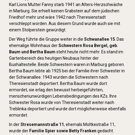
Karl Lions Mutter Fanny starb 1941 an Alters-Herzschwäche
in Marburg. Sie erhielt keinen Grabstein auf dem jüdischen
Friedhof mehr und wäre 1942 nach Theresienstadt
verschleppt worden. Aus diesem Grund wurde auch sie mit
einem Stolperstein gewürdigt.
Der Weg führte die Gruppe weiter in die
Schwanallee 15
. Das
ehemalige Wohnhaus der
Schwestern Rosa Bergel, geb.
Baum und Bertha Baum
steht heute nicht mehr. Es stand im
Gartenbereich des heutigen Neubaus hinter der
Bushaltestelle. Beide Schwestern waren in Marburg geboren.
Bertha Baum lebte ab 1925 bei der Familie ihrer Schwester in
der Schwanallee. 1943 wurden die Schwestern nach
Theresienstadt deportiert. Bertha Baum wurde dort
ermordet, sie erlag den bewusst herbeigeführten,
menschenunwürdigen Lebensbedingungen des KZs. Ihre
Schwester Rosa wurde von Theresienstadt weiter nach
Treblinka deportiert und wurde dort möglicherweise ebenfalls
ermordet.
In der
Stresemannstraße 11
, ehemals Moltkestraße 11,
wurde der
Familie Spier sowie Betty Franken
gedacht.