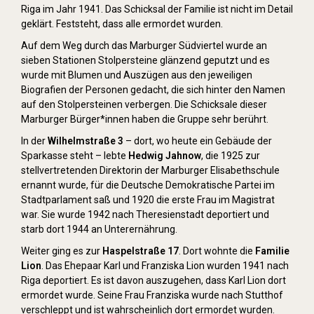
Riga im Jahr 1941. Das Schicksal der Familie ist nicht im Detail
geklärt. Feststeht, dass alle ermordet wurden.
Auf dem Weg durch das Marburger Südviertel wurde an
sieben Stationen Stolpersteine glänzend geputzt und es
wurde mit Blumen und Auszügen aus den jeweiligen
Biografien der Personen gedacht, die sich hinter den Namen
auf den Stolpersteinen verbergen. Die Schicksale dieser
Marburger Bürger*innen haben die Gruppe sehr berührt.
In der
Wilhelmstraße 3
– dort, wo heute ein Gebäude der
Sparkasse steht – lebte
Hedwig Jahnow
, die 1925 zur
stellvertretenden Direktorin der Marburger Elisabethschule
ernannt wurde, für die Deutsche Demokratische Partei im
Stadtparlament saß und 1920 die erste Frau im Magistrat
war. Sie wurde 1942 nach Theresienstadt deportiert und
starb dort 1944 an Unterernährung.
Weiter ging es zur
Haspelstraße 17
. Dort wohnte die
Familie
Lion
. Das Ehepaar Karl und Franziska Lion wurden 1941 nach
Riga deportiert. Es ist davon auszugehen, dass Karl Lion dort
ermordet wurde. Seine Frau Franziska wurde nach Stutthof
verschleppt und ist wahrscheinlich dort ermordet wurden.