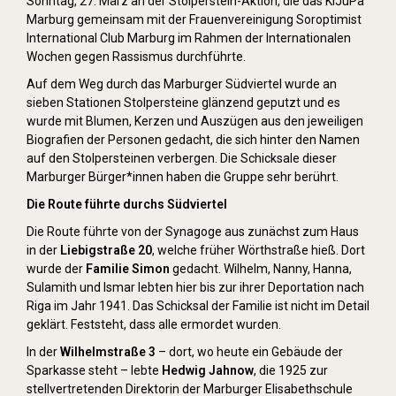
Sonntag, 27. März an der Stolperstein-Aktion, die das KiJuPa
Marburg gemeinsam mit der Frauenvereinigung Soroptimist
International Club Marburg im Rahmen der Internationalen
Wochen gegen Rassismus durchführte.
Auf dem Weg durch das Marburger Südviertel wurde an
sieben Stationen Stolpersteine glänzend geputzt und es
wurde mit Blumen, Kerzen und Auszügen aus den jeweiligen
Biografien der Personen gedacht, die sich hinter den Namen
auf den Stolpersteinen verbergen. Die Schicksale dieser
Marburger Bürger*innen haben die Gruppe sehr berührt.
Die Route führte durchs Südviertel
Die Route führte von der Synagoge aus zunächst zum Haus
in der
Liebigstraße 20
, welche früher Wörthstraße hieß. Dort
wurde der
Familie Simon
gedacht. Wilhelm, Nanny, Hanna,
Sulamith und Ismar lebten hier bis zur ihrer Deportation nach
Riga im Jahr 1941. Das Schicksal der Familie ist nicht im Detail
geklärt. Feststeht, dass alle ermordet wurden.
In der
Wilhelmstraße 3
– dort, wo heute ein Gebäude der
Sparkasse steht – lebte
Hedwig Jahnow
, die 1925 zur
stellvertretenden Direktorin der Marburger Elisabethschule