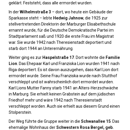
geklärt. Feststeht, dass alle ermordet wurden.
In der
Wilhelmstraße 3
– dort, wo heute ein Gebäude der
Sparkasse steht – lebte
Hedwig Jahnow
, die 1925 zur
stellvertretenden Direktorin der Marburger Elisabethschule
ernannt wurde, für die Deutsche Demokratische Partei im
Stadtparlament saß und 1920 die erste Frau im Magistrat
war. Sie wurde 1942 nach Theresienstadt deportiert und
starb dort 1944 an Unterernährung.
Weiter ging es zur
Haspelstraße 17
. Dort wohnte die
Familie
Lion
. Das Ehepaar Karl und Franziska Lion wurden 1941 nach
Riga deportiert. Es ist davon auszugehen, dass Karl Lion dort
ermordet wurde. Seine Frau Franziska wurde nach Stutthof
verschleppt und ist wahrscheinlich dort ermordet wurden.
Karl Lions Mutter Fanny starb 1941 an Alters-Herzschwäche
in Marburg. Sie erhielt keinen Grabstein auf dem jüdischen
Friedhof mehr und wäre 1942 nach Theresienstadt
verschleppt worden. Auch sie erhielt aus diesem Grund einen
Stolperstein.
Der Weg führte die Gruppe weiter in die
Schwanallee 15
. Das
ehemalige Wohnhaus der
Schwestern Rosa Bergel, geb.