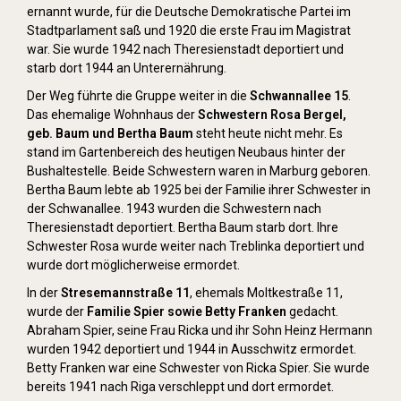
ernannt wurde, für die Deutsche Demokratische Partei im
Stadtparlament saß und 1920 die erste Frau im Magistrat
war. Sie wurde 1942 nach Theresienstadt deportiert und
starb dort 1944 an Unterernährung.
Der Weg führte die Gruppe weiter in die
Schwannallee 15
.
Das ehemalige Wohnhaus der
Schwestern Rosa Bergel,
geb. Baum und Bertha Baum
steht heute nicht mehr. Es
stand im Gartenbereich des heutigen Neubaus hinter der
Bushaltestelle. Beide Schwestern waren in Marburg geboren.
Bertha Baum lebte ab 1925 bei der Familie ihrer Schwester in
der Schwanallee. 1943 wurden die Schwestern nach
Theresienstadt deportiert. Bertha Baum starb dort. Ihre
Schwester Rosa wurde weiter nach Treblinka deportiert und
wurde dort möglicherweise ermordet.
In der
Stresemannstraße 11
, ehemals Moltkestraße 11,
wurde der
Familie Spier sowie Betty Franken
gedacht.
Abraham Spier, seine Frau Ricka und ihr Sohn Heinz Hermann
wurden 1942 deportiert und 1944 in Ausschwitz ermordet.
Betty Franken war eine Schwester von Ricka Spier. Sie wurde
bereits 1941 nach Riga verschleppt und dort ermordet.