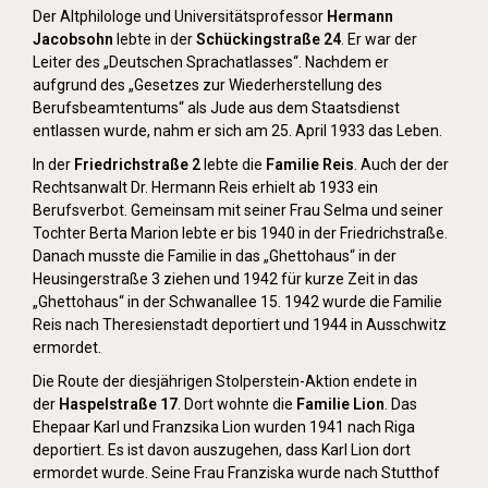
Der Altphilologe und Universitätsprofessor
Hermann
Jacobsohn
lebte in der
Schückingstraße 24
. Er war der
Leiter des „Deutschen Sprachatlasses“. Nachdem er
aufgrund des „Gesetzes zur Wiederherstellung des
Berufsbeamtentums“ als Jude aus dem Staatsdienst
entlassen wurde, nahm er sich am 25. April 1933 das Leben.
In der
Friedrichstraße 2
lebte die
Familie Reis
. Auch der der
Rechtsanwalt Dr. Hermann Reis erhielt ab 1933 ein
Berufsverbot. Gemeinsam mit seiner Frau Selma und seiner
Tochter Berta Marion lebte er bis 1940 in der Friedrichstraße.
Danach musste die Familie in das „Ghettohaus“ in der
Heusingerstraße 3 ziehen und 1942 für kurze Zeit in das
„Ghettohaus“ in der Schwanallee 15. 1942 wurde die Familie
Reis nach Theresienstadt deportiert und 1944 in Ausschwitz
ermordet.
Die Route der diesjährigen Stolperstein-Aktion endete in
der
Haspelstraße 17
. Dort wohnte die
Familie Lion
. Das
Ehepaar Karl und Franzsika Lion wurden 1941 nach Riga
deportiert. Es ist davon auszugehen, dass Karl Lion dort
ermordet wurde. Seine Frau Franziska wurde nach Stutthof