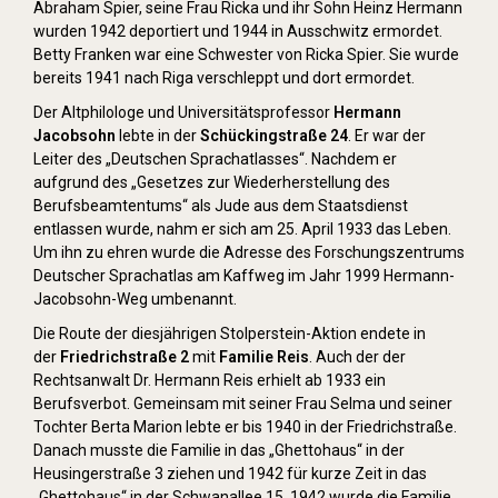
Abraham Spier, seine Frau Ricka und ihr Sohn Heinz Hermann
wurden 1942 deportiert und 1944 in Ausschwitz ermordet.
Betty Franken war eine Schwester von Ricka Spier. Sie wurde
bereits 1941 nach Riga verschleppt und dort ermordet.
Der Altphilologe und Universitätsprofessor
Hermann
Jacobsohn
lebte in der
Schückingstraße 24
. Er war der
Leiter des „Deutschen Sprachatlasses“. Nachdem er
aufgrund des „Gesetzes zur Wiederherstellung des
Berufsbeamtentums“ als Jude aus dem Staatsdienst
entlassen wurde, nahm er sich am 25. April 1933 das Leben.
Um ihn zu ehren wurde die Adresse des Forschungszentrums
Deutscher Sprachatlas am Kaffweg im Jahr 1999 Hermann-
Jacobsohn-Weg umbenannt.
Die Route der diesjährigen Stolperstein-Aktion endete in
der
Friedrichstraße 2
mit
Familie Reis
. Auch der der
Rechtsanwalt Dr. Hermann Reis erhielt ab 1933 ein
Berufsverbot. Gemeinsam mit seiner Frau Selma und seiner
Tochter Berta Marion lebte er bis 1940 in der Friedrichstraße.
Danach musste die Familie in das „Ghettohaus“ in der
Heusingerstraße 3 ziehen und 1942 für kurze Zeit in das
„Ghettohaus“ in der Schwanallee 15. 1942 wurde die Familie