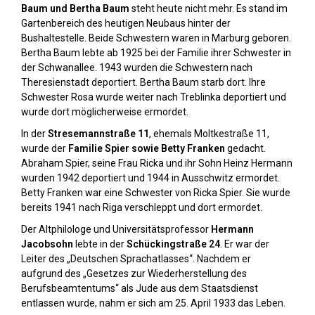
Baum und Bertha Baum
steht heute nicht mehr. Es stand im
Gartenbereich des heutigen Neubaus hinter der
Bushaltestelle. Beide Schwestern waren in Marburg geboren.
Bertha Baum lebte ab 1925 bei der Familie ihrer Schwester in
der Schwanallee. 1943 wurden die Schwestern nach
Theresienstadt deportiert. Bertha Baum starb dort. Ihre
Schwester Rosa wurde weiter nach Treblinka deportiert und
wurde dort möglicherweise ermordet.
In der
Stresemannstraße 11
, ehemals Moltkestraße 11,
wurde der
Familie Spier sowie Betty Franken
gedacht.
Abraham Spier, seine Frau Ricka und ihr Sohn Heinz Hermann
wurden 1942 deportiert und 1944 in Ausschwitz ermordet.
Betty Franken war eine Schwester von Ricka Spier. Sie wurde
bereits 1941 nach Riga verschleppt und dort ermordet.
Der Altphilologe und Universitätsprofessor
Hermann
Jacobsohn
lebte in der
Schückingstraße 24
. Er war der
Leiter des „Deutschen Sprachatlasses“. Nachdem er
aufgrund des „Gesetzes zur Wiederherstellung des
Berufsbeamtentums“ als Jude aus dem Staatsdienst
entlassen wurde, nahm er sich am 25. April 1933 das Leben.