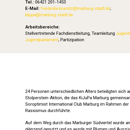
Tel.:
06421 201-1453
E-Mail:
friederike.koenitz
@marburg-stadt.de
;
kijupa@marburg-stadt.de
Arbeitsbereiche:
Stellvertretende Fachdienstleitung, Teamleitung
Jugend
Jugendparlament
, Partizipation
24 Personen unterschiedlichen Alters beteiligten sich 
Stolperstein-Aktion, die das KiJuPa Marburg gemeinsa
Soroptimist International Club Marburg im Rahmen der
Rassismus durchführte.
Auf dem Weg durch das Marburger Südviertel wurde an 
glänzend geputzt und es wurde mit Blumen und Auszüg