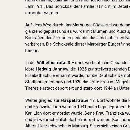
Nanny, Hanna, Sulamith und Ismar lebten hier bis zur i
Jahr 1941. Das Schicksal der Familie ist nicht im Detail 
ermordet wurden.
Auf dem Weg durch das Marburger Südviertel wurde an 
glänzend geputzt und es wurde mit Blumen und Auszüg
Biografien der Personen gedacht, die sich hinter den 
verbergen. Die Schicksale dieser Marburger Bürger*inn
berührt.
In der
Wilhelmstraße 3
– dort, wo heute ein Gebäude 
lebte
Hedwig Jahnow
, die 1925 zur stellvertretenden 
Elisabethschule ernannt wurde, für die Deutsche Demok
Stadtparlament saß und 1920 die erste Frau im Magistr
Theresienstadt deportiert und starb dort 1944 an Unte
Weiter ging es zur
Haspelstraße 17
. Dort wohnte die
und Franziska Lion wurden 1941 nach Riga deportiert. 
Karl Lion dort ermordet wurde. Seine Frau Franziska w
und ist wahrscheinlich dort ermordet wurden. Karl Lio
Alters-Herzschwäche in Marburg. Sie erhielt keinen Gr