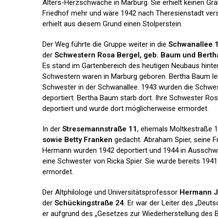
Alters-Herzschwäche in Marburg. Sie erhielt keinen Gr
Friedhof mehr und wäre 1942 nach Theresienstadt ver
erhielt aus diesem Grund einen Stolperstein.
Der Weg führte die Gruppe weiter in die
Schwanallee 
der
Schwestern Rosa Bergel, geb. Baum und Bert
Es stand im Gartenbereich des heutigen Neubaus hinter 
Schwestern waren in Marburg geboren. Bertha Baum lebt
Schwester in der Schwanallee. 1943 wurden die Schwe
deportiert. Bertha Baum starb dort. Ihre Schwester Ro
deportiert und wurde dort möglicherweise ermordet.
In der
Stresemannstraße 11
, ehemals Moltkestraße 1
sowie Betty Franken
gedacht. Abraham Spier, seine F
Hermann wurden 1942 deportiert und 1944 in Ausschwi
eine Schwester von Ricka Spier. Sie wurde bereits 1941
ermordet.
Der Altphilologe und Universitätsprofessor
Hermann 
der
Schückingstraße 24
. Er war der Leiter des „Deu
er aufgrund des „Gesetzes zur Wiederherstellung des