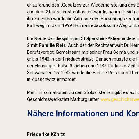
er aufgrund des „Gesetzes zur Wiederherstellung des
aus dem Staatsdienst entlassen wurde, nahm er sich a
ihn zu ehren wurde die Adresse des Forschungszentr
Kaffweg im Jahr 1999 Hermann-Jacobsohn-Weg umbe
Die Route der diesjährigen Stolperstein-Aktion endete 
2
mit
Familie Reis
. Auch der der Rechtsanwalt Dr. Her
Berufsverbot. Gemeinsam mit seiner Frau Selma und se
er bis 1940 in der Friedrichstraße. Danach musste die F
der Heusingerstraße 3 ziehen und 1942 für kurze Zeit i
Schwanallee 15. 1942 wurde die Familie Reis nach Ther
in Ausschwitz ermordet.
Mehr Informationen zu den Stolpersteinen gibt es auf d
Geschichtswerkstatt Marburg unter
www.geschichtswer
Nähere Informationen und Kon
Friederike Könitz