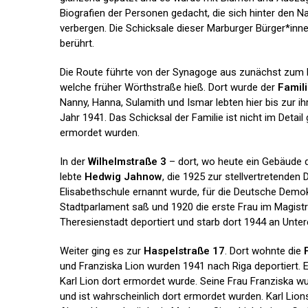
Biografien der Personen gedacht, die sich hinter den 
verbergen. Die Schicksale dieser Marburger Bürger*inn
berührt.
Die Route führte von der Synagoge aus zunächst zum 
welche früher Wörthstraße hieß. Dort wurde der
Famil
Nanny, Hanna, Sulamith und Ismar lebten hier bis zur i
Jahr 1941. Das Schicksal der Familie ist nicht im Detail 
ermordet wurden.
In der
Wilhelmstraße 3
– dort, wo heute ein Gebäude 
lebte
Hedwig Jahnow
, die 1925 zur stellvertretenden 
Elisabethschule ernannt wurde, für die Deutsche Demok
Stadtparlament saß und 1920 die erste Frau im Magistr
Theresienstadt deportiert und starb dort 1944 an Unte
Weiter ging es zur
Haspelstraße 17
. Dort wohnte die
und Franziska Lion wurden 1941 nach Riga deportiert. 
Karl Lion dort ermordet wurde. Seine Frau Franziska w
und ist wahrscheinlich dort ermordet wurden. Karl Lio