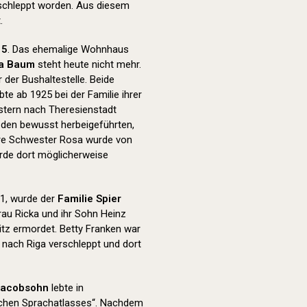
schleppt worden. Aus diesem
.
15
. Das ehemalige Wohnhaus
ha Baum
steht heute nicht mehr.
der Bushaltestelle. Beide
e ab 1925 bei der Familie ihrer
stern nach Theresienstadt
g den bewusst herbeigeführten,
re Schwester Rosa wurde von
urde dort möglicherweise
1, wurde der
Familie Spier
rau Ricka und ihr Sohn Heinz
tz ermordet. Betty Franken war
 nach Riga verschleppt und dort
Jacobsohn
lebte in
tschen Sprachatlasses“. Nachdem