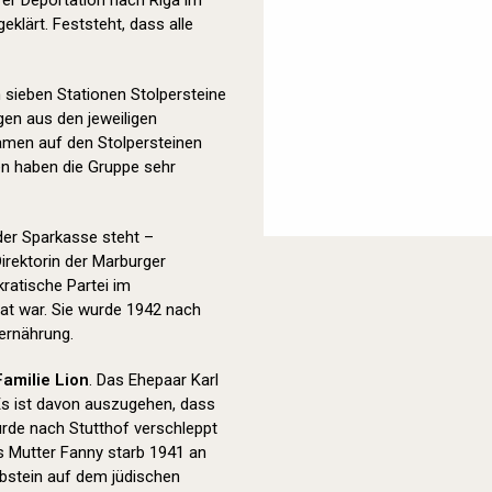
hrer Deportation nach Riga im
geklärt. Feststeht, dass alle
sieben Stationen Stolpersteine
en aus den jeweiligen
Namen auf den Stolpersteinen
en haben die Gruppe sehr
der Sparkasse steht –
Direktorin der Marburger
ratische Partei im
at war. Sie wurde 1942 nach
rernährung.
Familie Lion
. Das Ehepaar Karl
Es ist davon auszugehen, dass
urde nach Stutthof verschleppt
ns Mutter Fanny starb 1941 an
abstein auf dem jüdischen