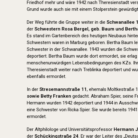
Friedhof mehr und wäre 1942 nach Theresienstadt ver
Grund wurde auch sie mit einem Stolperstein gewürdigt
Der Weg führte die Gruppe weiter in die
Schwanallee 
der
Schwestern Rosa Bergel, geb. Baum und Bert
Es stand im Gartenbereich des heutigen Neubaus hinter 
Schwestern waren in Marburg geboren. Bertha Baum lebt
Schwester in der Schwanallee. 1943 wurden die Schwe
deportiert. Bertha Baum wurde dort ermordet, sie erla
menschenunwürdigen Lebensbedingungen des KZs. Ih
Theresienstadt weiter nach Treblinka deportiert und w
ebenfalls ermordet.
In der
Stresemannstraße 11
, ehemals Moltkestraße 1
sowie Betty Franken
gedacht. Abraham Spier, seine F
Hermann wurden 1942 deportiert und 1944 in Ausschwi
eine Schwester von Ricka Spier. Sie wurde bereits 1941
ermordet.
Der Altphilologe und Universitätsprofessor
Hermann 
der
Schückingstraße 24
. Er war der Leiter des „Deu