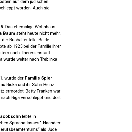
abstein auf dem jüdischen
schleppt worden. Auch sie
15
. Das ehemalige Wohnhaus
ha Baum
steht heute nicht mehr.
der Bushaltestelle. Beide
e ab 1925 bei der Familie ihrer
stern nach Theresienstadt
sa wurde weiter nach Treblinka
1, wurde der
Familie Spier
rau Ricka und ihr Sohn Heinz
tz ermordet. Betty Franken war
 nach Riga verschleppt und dort
Jacobsohn
lebte in
tschen Sprachatlasses“. Nachdem
 Berufsbeamtentums“ als Jude