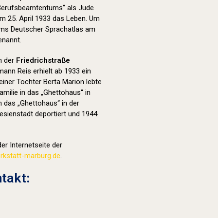
 Berufsbeamtentums“ als Jude
m 25. April 1933 das Leben. Um
ums Deutscher Sprachatlas am
nannt.
in der
Friedrichstraße
mann Reis erhielt ab 1933 ein
iner Tochter Berta Marion lebte
amilie in das „Ghettohaus“ in
n das „Ghettohaus“ in der
esienstadt deportiert und 1944
er Internetseite der
kstatt-marburg.de
.
takt: