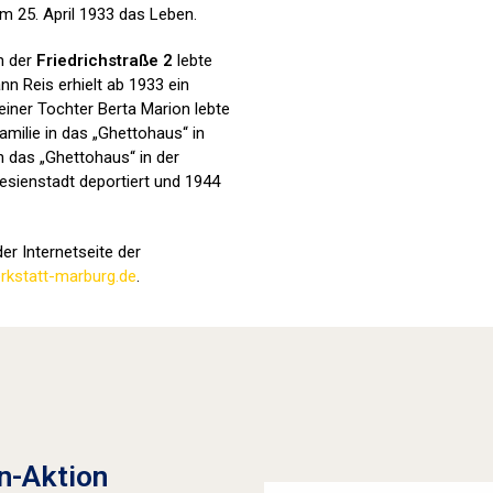
m 25. April 1933 das Leben.
in der
Friedrichstraße 2
lebte
nn Reis erhielt ab 1933 ein
iner Tochter Berta Marion lebte
amilie in das „Ghettohaus“ in
n das „Ghettohaus“ in der
esienstadt deportiert und 1944
er Internetseite der
kstatt-marburg.de
.
Stolpersteine sichtbar machen (2022
n-Aktion