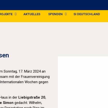
ROJEKTE
AKTUELLES
SPENDEN
SI DEUTSCHLAND
Stolpersteine sichtbar machen (2024
sen
 am Sonntag, 17. März 2024 an
insam mit der Frauenvereinigung
 Internationalen Wochen gegen
Haus in der
Liebigstraße 20
,
ie Simon
gedacht. Wilhelm,