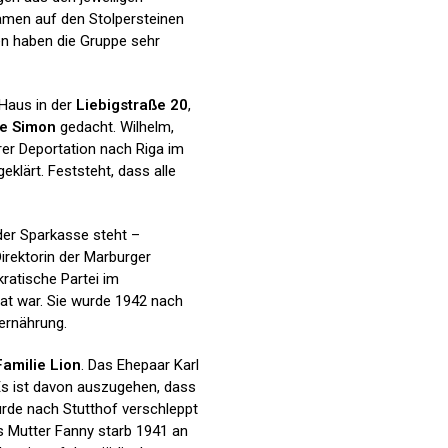
Namen auf den Stolpersteinen
en haben die Gruppe sehr
Haus in der
Liebigstraße 20
,
ie Simon
gedacht. Wilhelm,
hrer Deportation nach Riga im
geklärt. Feststeht, dass alle
der Sparkasse steht –
Direktorin der Marburger
ratische Partei im
at war. Sie wurde 1942 nach
rernährung.
Familie Lion
. Das Ehepaar Karl
Es ist davon auszugehen, dass
urde nach Stutthof verschleppt
ns Mutter Fanny starb 1941 an