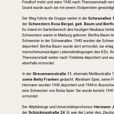
Friedhof mehr und wäre 1942 nach Theresienstadt ver
Grund wurde auch sie mit einem Stolperstein gewürdigt
Der Weg führte die Gruppe weiter in die
Schwanallee 
der
Schwestern Rosa Bergel, geb. Baum und Bert
Es stand im Gartenbereich des heutigen Neubaus hinter 
Schwestern waren in Marburg geboren. Bertha Baum lebt
Schwester in der Schwanallee. 1943 wurden die Schwe
deportiert. Bertha Baum wurde dort ermordet, sie erla
menschenunwürdigen Lebensbedingungen des KZs. Ih
Theresienstadt weiter nach Treblinka deportiert und w
ebenfalls ermordet.
In der
Stresemannstraße 11
, ehemals Moltkestraße 1
sowie Betty Franken
gedacht. Abraham Spier, seine F
Hermann wurden 1942 deportiert und 1944 in Ausschwi
eine Schwester von Ricka Spier. Sie wurde bereits 1941
ermordet.
Der Altphilologe und Universitätsprofessor
Hermann 
der
Schückingstraße 24
. Er war der Leiter des „Deu