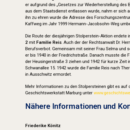
er aufgrund des „Gesetzes zur Wiederherstellung des
aus dem Staatsdienst entlassen wurde, nahm er sich a
ihn zu ehren wurde die Adresse des Forschungszentr
Kaffweg im Jahr 1999 Hermann-Jacobsohn-Weg umbe
Die Route der diesjährigen Stolperstein-Aktion endete 
2
mit
Familie Reis
. Auch der der Rechtsanwalt Dr. Her
Berufsverbot. Gemeinsam mit seiner Frau Selma und se
er bis 1940 in der Friedrichstraße. Danach musste die F
der Heusingerstraße 3 ziehen und 1942 für kurze Zeit i
Schwanallee 15. 1942 wurde die Familie Reis nach Ther
in Ausschwitz ermordet.
Mehr Informationen zu den Stolpersteinen gibt es auf d
Geschichtswerkstatt Marburg unter
www.geschichtswer
Nähere Informationen und Kon
Friederike Könitz