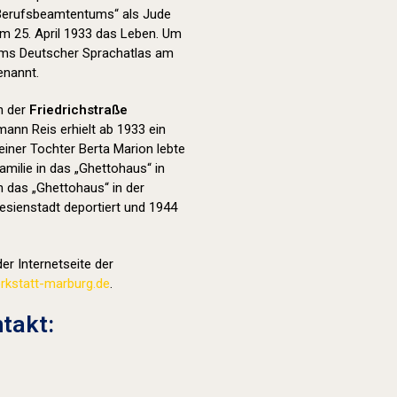
 Berufsbeamtentums“ als Jude
m 25. April 1933 das Leben. Um
ums Deutscher Sprachatlas am
nannt.
in der
Friedrichstraße
mann Reis erhielt ab 1933 ein
iner Tochter Berta Marion lebte
amilie in das „Ghettohaus“ in
n das „Ghettohaus“ in der
esienstadt deportiert und 1944
er Internetseite der
kstatt-marburg.de
.
takt: