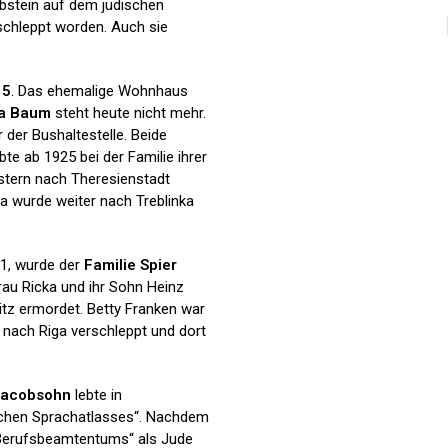
abstein auf dem jüdischen
schleppt worden. Auch sie
15
. Das ehemalige Wohnhaus
ha Baum
steht heute nicht mehr.
der Bushaltestelle. Beide
e ab 1925 bei der Familie ihrer
stern nach Theresienstadt
sa wurde weiter nach Treblinka
1, wurde der
Familie Spier
rau Ricka und ihr Sohn Heinz
tz ermordet. Betty Franken war
 nach Riga verschleppt und dort
Jacobsohn
lebte in
tschen Sprachatlasses“. Nachdem
 Berufsbeamtentums“ als Jude