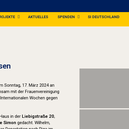
ROJEKTE
AKTUELLES
SPENDEN
SI DEUTSCHLAND
Stolpersteine sichtbar machen (2024
sen
 am Sonntag, 17. März 2024 an
insam mit der Frauenvereinigung
 Internationalen Wochen gegen
Haus in der
Liebigstraße 20
,
ie Simon
gedacht. Wilhelm,