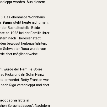
schleppt worden. Aus diesem
.
15
. Das ehemalige Wohnhaus
ha Baum
steht heute nicht mehr.
der Bushaltestelle. Beide
e ab 1925 bei der Familie ihrer
stern nach Theresienstadt
g den bewusst herbeigeführten,
re Schwester Rosa wurde von
urde dort möglicherweise
1, wurde der
Familie Spier
rau Ricka und ihr Sohn Heinz
tz ermordet. Betty Franken war
 nach Riga verschleppt und dort
Jacobsohn
lebte in
tschen Sprachatlasses“. Nachdem