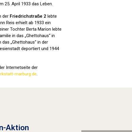
m 25. April 1933 das Leben.
in der
Friedrichstraße 2
lebte
nn Reis erhielt ab 1933 ein
iner Tochter Berta Marion lebte
amilie in das „Ghettohaus“ in
n das „Ghettohaus“ in der
esienstadt deportiert und 1944
er Internetseite der
kstatt-marburg.de
.
Stolpersteine sichtbar machen (2022
n-Aktion