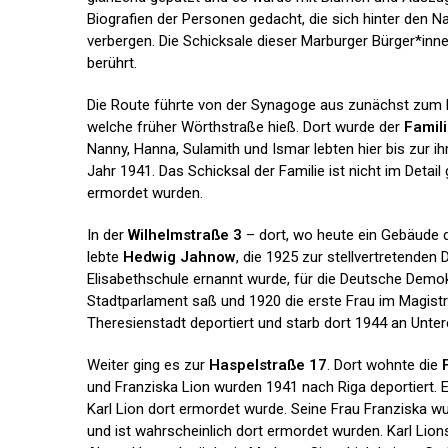
Biografien der Personen gedacht, die sich hinter den 
verbergen. Die Schicksale dieser Marburger Bürger*inn
berührt.
Die Route führte von der Synagoge aus zunächst zum 
welche früher Wörthstraße hieß. Dort wurde der
Famil
Nanny, Hanna, Sulamith und Ismar lebten hier bis zur i
Jahr 1941. Das Schicksal der Familie ist nicht im Detail 
ermordet wurden.
In der
Wilhelmstraße 3
– dort, wo heute ein Gebäude 
lebte
Hedwig Jahnow
, die 1925 zur stellvertretenden 
Elisabethschule ernannt wurde, für die Deutsche Demok
Stadtparlament saß und 1920 die erste Frau im Magistr
Theresienstadt deportiert und starb dort 1944 an Unte
Weiter ging es zur
Haspelstraße 17
. Dort wohnte die
und Franziska Lion wurden 1941 nach Riga deportiert. 
Karl Lion dort ermordet wurde. Seine Frau Franziska w
und ist wahrscheinlich dort ermordet wurden. Karl Lio