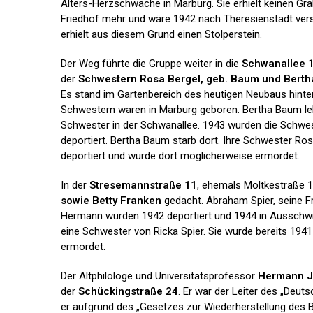
Alters-Herzschwäche in Marburg. Sie erhielt keinen Gr
Friedhof mehr und wäre 1942 nach Theresienstadt ver
erhielt aus diesem Grund einen Stolperstein.
Der Weg führte die Gruppe weiter in die
Schwanallee 
der
Schwestern Rosa Bergel, geb. Baum und Bert
Es stand im Gartenbereich des heutigen Neubaus hinter 
Schwestern waren in Marburg geboren. Bertha Baum lebt
Schwester in der Schwanallee. 1943 wurden die Schwe
deportiert. Bertha Baum starb dort. Ihre Schwester Ro
deportiert und wurde dort möglicherweise ermordet.
In der
Stresemannstraße 11
, ehemals Moltkestraße 1
sowie Betty Franken
gedacht. Abraham Spier, seine F
Hermann wurden 1942 deportiert und 1944 in Ausschwi
eine Schwester von Ricka Spier. Sie wurde bereits 1941
ermordet.
Der Altphilologe und Universitätsprofessor
Hermann 
der
Schückingstraße 24
. Er war der Leiter des „Deu
er aufgrund des „Gesetzes zur Wiederherstellung des