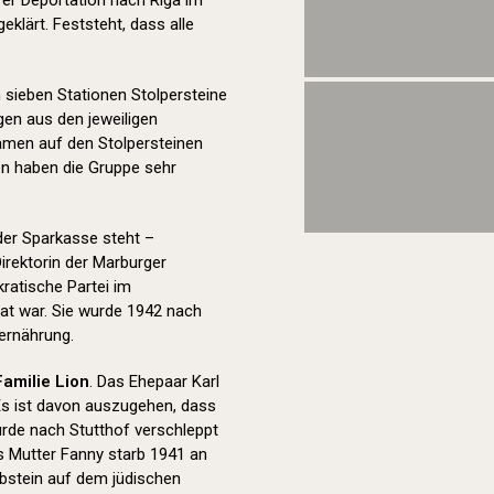
hrer Deportation nach Riga im
geklärt. Feststeht, dass alle
sieben Stationen Stolpersteine
en aus den jeweiligen
Namen auf den Stolpersteinen
en haben die Gruppe sehr
der Sparkasse steht –
Direktorin der Marburger
ratische Partei im
at war. Sie wurde 1942 nach
rernährung.
Familie Lion
. Das Ehepaar Karl
Es ist davon auszugehen, dass
urde nach Stutthof verschleppt
ns Mutter Fanny starb 1941 an
abstein auf dem jüdischen