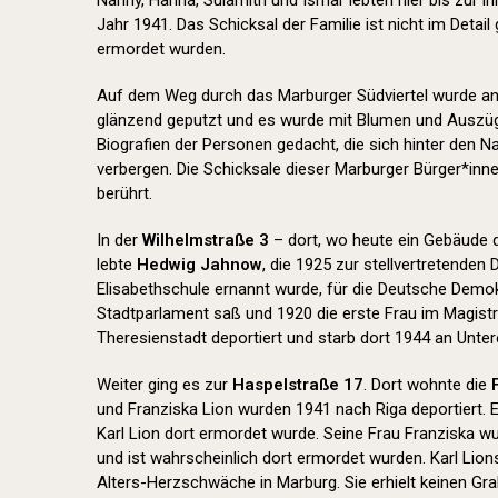
Nanny, Hanna, Sulamith und Ismar lebten hier bis zur i
Jahr 1941. Das Schicksal der Familie ist nicht im Detail 
ermordet wurden.
Auf dem Weg durch das Marburger Südviertel wurde an 
glänzend geputzt und es wurde mit Blumen und Auszüg
Biografien der Personen gedacht, die sich hinter den 
verbergen. Die Schicksale dieser Marburger Bürger*inn
berührt.
In der
Wilhelmstraße 3
– dort, wo heute ein Gebäude 
lebte
Hedwig Jahnow
, die 1925 zur stellvertretenden 
Elisabethschule ernannt wurde, für die Deutsche Demok
Stadtparlament saß und 1920 die erste Frau im Magistr
Theresienstadt deportiert und starb dort 1944 an Unte
Weiter ging es zur
Haspelstraße 17
. Dort wohnte die
und Franziska Lion wurden 1941 nach Riga deportiert. 
Karl Lion dort ermordet wurde. Seine Frau Franziska w
und ist wahrscheinlich dort ermordet wurden. Karl Lio
Alters-Herzschwäche in Marburg. Sie erhielt keinen Gr