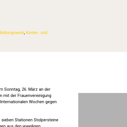
bildungswerk
,
Kinder- und
Stolpersteine sichtbar machen (2023
am Sonntag, 26. März an der
m mit der Frauenvereinigung
 Internationalen Wochen gegen
sieben Stationen Stolpersteine
en aus den jeweiligen