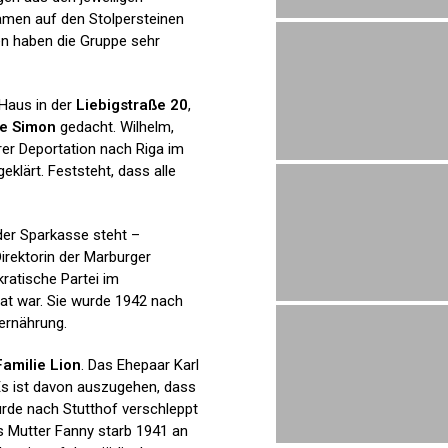
Namen auf den Stolpersteinen
en haben die Gruppe sehr
Haus in der
Liebigstraße 20
,
ie Simon
gedacht. Wilhelm,
hrer Deportation nach Riga im
geklärt. Feststeht, dass alle
der Sparkasse steht –
Direktorin der Marburger
ratische Partei im
at war. Sie wurde 1942 nach
rernährung.
Familie Lion
. Das Ehepaar Karl
Es ist davon auszugehen, dass
urde nach Stutthof verschleppt
ns Mutter Fanny starb 1941 an