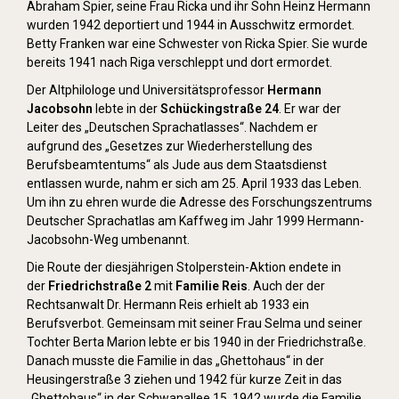
Abraham Spier, seine Frau Ricka und ihr Sohn Heinz Hermann
wurden 1942 deportiert und 1944 in Ausschwitz ermordet.
Betty Franken war eine Schwester von Ricka Spier. Sie wurde
bereits 1941 nach Riga verschleppt und dort ermordet.
Der Altphilologe und Universitätsprofessor
Hermann
Jacobsohn
lebte in der
Schückingstraße 24
. Er war der
Leiter des „Deutschen Sprachatlasses“. Nachdem er
aufgrund des „Gesetzes zur Wiederherstellung des
Berufsbeamtentums“ als Jude aus dem Staatsdienst
entlassen wurde, nahm er sich am 25. April 1933 das Leben.
Um ihn zu ehren wurde die Adresse des Forschungszentrums
Deutscher Sprachatlas am Kaffweg im Jahr 1999 Hermann-
Jacobsohn-Weg umbenannt.
Die Route der diesjährigen Stolperstein-Aktion endete in
der
Friedrichstraße 2
mit
Familie Reis
. Auch der der
Rechtsanwalt Dr. Hermann Reis erhielt ab 1933 ein
Berufsverbot. Gemeinsam mit seiner Frau Selma und seiner
Tochter Berta Marion lebte er bis 1940 in der Friedrichstraße.
Danach musste die Familie in das „Ghettohaus“ in der
Heusingerstraße 3 ziehen und 1942 für kurze Zeit in das
„Ghettohaus“ in der Schwanallee 15. 1942 wurde die Familie