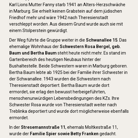
Karl Lions Mutter Fanny starb 1941 an Alters-Herzschwäche
in Marburg. Sie erhielt keinen Grabstein auf dem jüdischen
Friedhof mehr und wäre 1942 nach Theresienstadt
verschleppt worden. Aus diesem Grund wurde auch sie mit
einem Stolperstein gewürdigt.
Der Weg führte die Gruppe weiter in die
Schwanallee 15
. Das
ehemalige Wohnhaus der
Schwestern Rosa Bergel, geb.
Baum und Bertha Baum
steht heute nicht mehr. Es stand im
Gartenbereich des heutigen Neubaus hinter der
Bushaltestelle. Beide Schwestern waren in Marburg geboren.
Bertha Baum lebte ab 1925 bei der Familie ihrer Schwester in
der Schwanallee. 1943 wurden die Schwestern nach
Theresienstadt deportiert. Bertha Baum wurde dort
ermordet, sie erlag den bewusst herbeigeführten,
menschenunwürdigen Lebensbedingungen des KZs. Ihre
Schwester Rosa wurde von Theresienstadt weiter nach
Treblinka deportiert und wurde dort möglicherweise ebenfalls
ermordet.
In der
Stresemannstraße 11
, ehemals Moltkestraße 11,
wurde der
Familie Spier sowie Betty Franken
gedacht.