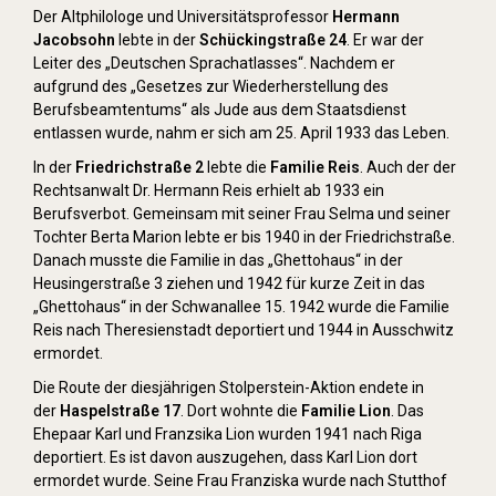
Der Altphilologe und Universitätsprofessor
Hermann
Jacobsohn
lebte in der
Schückingstraße 24
. Er war der
Leiter des „Deutschen Sprachatlasses“. Nachdem er
aufgrund des „Gesetzes zur Wiederherstellung des
Berufsbeamtentums“ als Jude aus dem Staatsdienst
entlassen wurde, nahm er sich am 25. April 1933 das Leben.
In der
Friedrichstraße 2
lebte die
Familie Reis
. Auch der der
Rechtsanwalt Dr. Hermann Reis erhielt ab 1933 ein
Berufsverbot. Gemeinsam mit seiner Frau Selma und seiner
Tochter Berta Marion lebte er bis 1940 in der Friedrichstraße.
Danach musste die Familie in das „Ghettohaus“ in der
Heusingerstraße 3 ziehen und 1942 für kurze Zeit in das
„Ghettohaus“ in der Schwanallee 15. 1942 wurde die Familie
Reis nach Theresienstadt deportiert und 1944 in Ausschwitz
ermordet.
Die Route der diesjährigen Stolperstein-Aktion endete in
der
Haspelstraße 17
. Dort wohnte die
Familie Lion
. Das
Ehepaar Karl und Franzsika Lion wurden 1941 nach Riga
deportiert. Es ist davon auszugehen, dass Karl Lion dort
ermordet wurde. Seine Frau Franziska wurde nach Stutthof