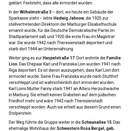
geklärt. Feststeht, dass alle ermordet wurden.
In der
Wilhelmstraße 3
– dort, wo heute ein Gebäude der
Sparkasse steht – lebte
Hedwig Jahnow
, die 1925 zur
stellvertretenden Direktorin der Marburger Elisabethschule
ernannt wurde, für die Deutsche Demokratische Partei im
Stadtparlament saß und 1920 die erste Frau im Magistrat
war. Sie wurde 1942 nach Theresienstadt deportiert und
starb dort 1944 an Unterernährung.
Weiter ging es zur
Haspelstraße 17
. Dort wohnte die
Familie
Lion
. Das Ehepaar Karl und Franziska Lion wurden 1941 nach
Riga deportiert. Es ist davon auszugehen, dass Karl Lion dort
ermordet wurde. Seine Frau Franziska wurde nach Stutthof
verschleppt und ist wahrscheinlich dort ermordet wurden.
Karl Lions Mutter Fanny starb 1941 an Alters-Herzschwäche
in Marburg. Sie erhielt keinen Grabstein auf dem jüdischen
Friedhof mehr und wäre 1942 nach Theresienstadt
verschleppt worden. Auch sie erhielt aus diesem Grund einen
Stolperstein.
Der Weg führte die Gruppe weiter in die
Schwanallee 15
. Das
ehemalige Wohnhaus der
Schwestern Rosa Bergel, geb.