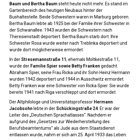
Baum und Bertha Baum
steht heute nicht mehr. Es stand im
Gartenbereich des heutigen Neubaus hinter der
Bushaltestelle. Beide Schwestern waren in Marburg geboren.
Bertha Baum lebte ab 1925 bei der Familie ihrer Schwester in
der Schwanallee. 1943 wurden die Schwestern nach
Theresienstadt deportiert. Bertha Baum starb dort. Ihre
Schwester Rosa wurde weiter nach Treblinka deportiert und
wurde dort möglicherweise ermordet.
In der
Stresemannstraße 11
, ehemals Moltkestraße 11,
wurde der
Familie Spier sowie Betty Franken
gedacht.
Abraham Spier, seine Frau Ricka und ihr Sohn Heinz Hermann
wurden 1942 deportiert und 1944 in Ausschwitz ermordet.
Betty Franken war eine Schwester von Ricka Spier. Sie wurde
bereits 1941 nach Riga verschleppt und dort ermordet.
Der Altphilologe und Universitätsprofessor
Hermann
Jacobsohn
lebte in der
Schückingstraße 24
. Er war der
Leiter des „Deutschen Sprachatlasses“. Nachdem er
aufgrund des „Gesetzes zur Wiederherstellung des
Berufsbeamtentums“ als Jude aus dem Staatsdienst
entlassen wurde, nahm er sich am 25. April 1933 das Leben.