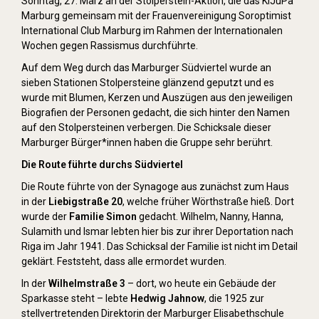
Sonntag, 27. März an der Stolperstein-Aktion, die das KiJuPa
Marburg gemeinsam mit der Frauenvereinigung Soroptimist
International Club Marburg im Rahmen der Internationalen
Wochen gegen Rassismus durchführte.
Auf dem Weg durch das Marburger Südviertel wurde an
sieben Stationen Stolpersteine glänzend geputzt und es
wurde mit Blumen, Kerzen und Auszügen aus den jeweiligen
Biografien der Personen gedacht, die sich hinter den Namen
auf den Stolpersteinen verbergen. Die Schicksale dieser
Marburger Bürger*innen haben die Gruppe sehr berührt.
Die Route führte durchs Südviertel
Die Route führte von der Synagoge aus zunächst zum Haus
in der
Liebigstraße 20
, welche früher Wörthstraße hieß. Dort
wurde der
Familie Simon
gedacht. Wilhelm, Nanny, Hanna,
Sulamith und Ismar lebten hier bis zur ihrer Deportation nach
Riga im Jahr 1941. Das Schicksal der Familie ist nicht im Detail
geklärt. Feststeht, dass alle ermordet wurden.
In der
Wilhelmstraße 3
– dort, wo heute ein Gebäude der
Sparkasse steht – lebte
Hedwig Jahnow
, die 1925 zur
stellvertretenden Direktorin der Marburger Elisabethschule