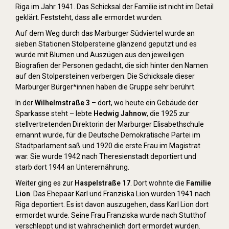
Riga im Jahr 1941. Das Schicksal der Familie ist nicht im Detail
geklärt. Feststeht, dass alle ermordet wurden.
Auf dem Weg durch das Marburger Südviertel wurde an
sieben Stationen Stolpersteine glänzend geputzt und es
wurde mit Blumen und Auszügen aus den jeweiligen
Biografien der Personen gedacht, die sich hinter den Namen
auf den Stolpersteinen verbergen. Die Schicksale dieser
Marburger Bürger*innen haben die Gruppe sehr berührt.
In der
Wilhelmstraße 3
– dort, wo heute ein Gebäude der
Sparkasse steht – lebte
Hedwig Jahnow
, die 1925 zur
stellvertretenden Direktorin der Marburger Elisabethschule
ernannt wurde, für die Deutsche Demokratische Partei im
Stadtparlament saß und 1920 die erste Frau im Magistrat
war. Sie wurde 1942 nach Theresienstadt deportiert und
starb dort 1944 an Unterernährung.
Weiter ging es zur
Haspelstraße 17
. Dort wohnte die
Familie
Lion
. Das Ehepaar Karl und Franziska Lion wurden 1941 nach
Riga deportiert. Es ist davon auszugehen, dass Karl Lion dort
ermordet wurde. Seine Frau Franziska wurde nach Stutthof
verschleppt und ist wahrscheinlich dort ermordet wurden.