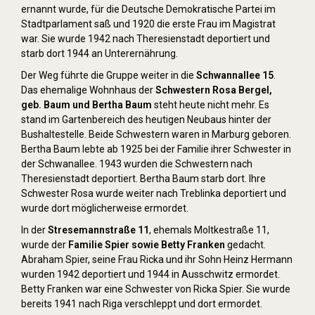
ernannt wurde, für die Deutsche Demokratische Partei im
Stadtparlament saß und 1920 die erste Frau im Magistrat
war. Sie wurde 1942 nach Theresienstadt deportiert und
starb dort 1944 an Unterernährung.
Der Weg führte die Gruppe weiter in die
Schwannallee 15
.
Das ehemalige Wohnhaus der
Schwestern Rosa Bergel,
geb. Baum und Bertha Baum
steht heute nicht mehr. Es
stand im Gartenbereich des heutigen Neubaus hinter der
Bushaltestelle. Beide Schwestern waren in Marburg geboren.
Bertha Baum lebte ab 1925 bei der Familie ihrer Schwester in
der Schwanallee. 1943 wurden die Schwestern nach
Theresienstadt deportiert. Bertha Baum starb dort. Ihre
Schwester Rosa wurde weiter nach Treblinka deportiert und
wurde dort möglicherweise ermordet.
In der
Stresemannstraße 11
, ehemals Moltkestraße 11,
wurde der
Familie Spier sowie Betty Franken
gedacht.
Abraham Spier, seine Frau Ricka und ihr Sohn Heinz Hermann
wurden 1942 deportiert und 1944 in Ausschwitz ermordet.
Betty Franken war eine Schwester von Ricka Spier. Sie wurde
bereits 1941 nach Riga verschleppt und dort ermordet.