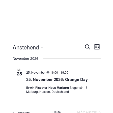
Veranstaltungen
Anstehend
V
V
S
L
U
e
e
I
D
C
November 2026
r
S
r
H
A
T
a
E
T
a
E
MI.
n
25. November @ 16:00
-
19:00
25
U
n
s
25. November 2026: Orange Day
M
s
t
W
Erwin-Piscator-Haus Marburg
Biegenstr. 15,
a
t
Marburg, Hessen, Deutschland
Ä
l
a
H
t
l
u
L
t
Heute
NÄCHSTE
Veranstaltungen
n
Vorherige