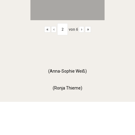
«
‹
von
6
›
»
(Anna-Sophie Weiß)
(Ronja Thieme)
Orange Day (2022)