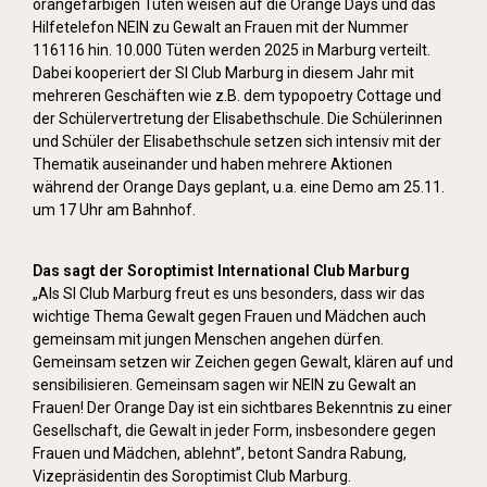
orangefarbigen Tüten weisen auf die Orange Days und das
Hilfetelefon NEIN zu Gewalt an Frauen mit der Nummer
116116 hin. 10.000 Tüten werden 2025 in Marburg verteilt.
Dabei kooperiert der SI Club Marburg in diesem Jahr mit
mehreren Geschäften wie z.B. dem typopoetry Cottage und
der Schülervertretung der Elisabethschule. Die Schülerinnen
und Schüler der Elisabethschule setzen sich intensiv mit der
Thematik auseinander und haben mehrere Aktionen
während der Orange Days geplant, u.a. eine Demo am 25.11.
um 17 Uhr am Bahnhof.
Das sagt der Soroptimist International Club Marburg
„Als SI Club Marburg freut es uns besonders, dass wir das
wichtige Thema Gewalt gegen Frauen und Mädchen auch
gemeinsam mit jungen Menschen angehen dürfen.
Gemeinsam setzen wir Zeichen gegen Gewalt, klären auf und
sensibilisieren. Gemeinsam sagen wir NEIN zu Gewalt an
Frauen! Der Orange Day ist ein sichtbares Bekenntnis zu einer
Gesellschaft, die Gewalt in jeder Form, insbesondere gegen
Frauen und Mädchen, ablehnt”, betont Sandra Rabung,
Vizepräsidentin des Soroptimist Club Marburg.