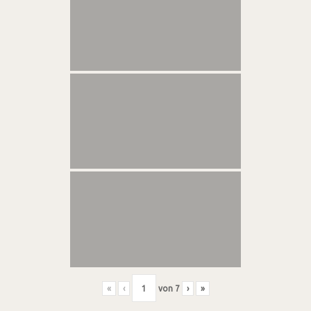
«
‹
von
7
›
»