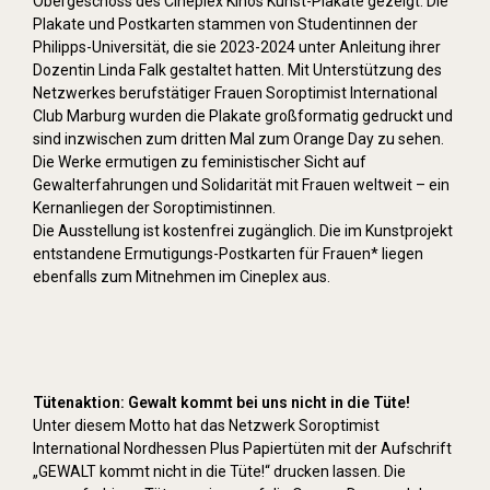
Obergeschoss des Cineplex Kinos Kunst-Plakate gezeigt. Die
Plakate und Postkarten stammen von Studentinnen der
Philipps-Universität, die sie 2023-2024 unter Anleitung ihrer
Dozentin Linda Falk gestaltet hatten. Mit Unterstützung des
Netzwerkes berufstätiger Frauen Soroptimist International
Club Marburg wurden die Plakate großformatig gedruckt und
sind inzwischen zum dritten Mal zum Orange Day zu sehen.
Die Werke ermutigen zu feministischer Sicht auf
Gewalterfahrungen und Solidarität mit Frauen weltweit – ein
Kernanliegen der Soroptimistinnen.
Die Ausstellung ist kostenfrei zugänglich. Die im Kunstprojekt
entstandene Ermutigungs-Postkarten für Frauen* liegen
ebenfalls zum Mitnehmen im Cineplex aus.
Tütenaktion: Gewalt kommt bei uns nicht in die Tüte!
Unter diesem Motto hat das Netzwerk Soroptimist
International Nordhessen Plus Papiertüten mit der Aufschrift
„GEWALT kommt nicht in die Tüte!“ drucken lassen. Die