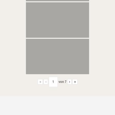
«
‹
von
7
›
»