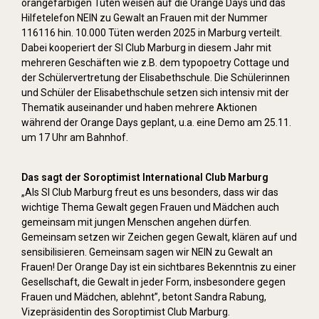
orangefarbigen Tüten weisen auf die Orange Days und das
Hilfetelefon NEIN zu Gewalt an Frauen mit der Nummer
116116 hin. 10.000 Tüten werden 2025 in Marburg verteilt.
Dabei kooperiert der SI Club Marburg in diesem Jahr mit
mehreren Geschäften wie z.B. dem typopoetry Cottage und
der Schülervertretung der Elisabethschule. Die Schülerinnen
und Schüler der Elisabethschule setzen sich intensiv mit der
Thematik auseinander und haben mehrere Aktionen
während der Orange Days geplant, u.a. eine Demo am 25.11.
um 17 Uhr am Bahnhof.
Das sagt der Soroptimist International Club Marburg
„Als SI Club Marburg freut es uns besonders, dass wir das
wichtige Thema Gewalt gegen Frauen und Mädchen auch
gemeinsam mit jungen Menschen angehen dürfen.
Gemeinsam setzen wir Zeichen gegen Gewalt, klären auf und
sensibilisieren. Gemeinsam sagen wir NEIN zu Gewalt an
Frauen! Der Orange Day ist ein sichtbares Bekenntnis zu einer
Gesellschaft, die Gewalt in jeder Form, insbesondere gegen
Frauen und Mädchen, ablehnt”, betont Sandra Rabung,
Vizepräsidentin des Soroptimist Club Marburg.