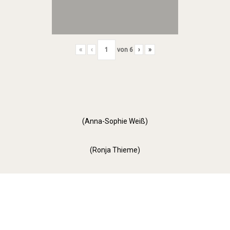
«
‹
von
6
›
»
(Anna-Sophie Weiß)
(Ronja Thieme)
Orange Day (2022)