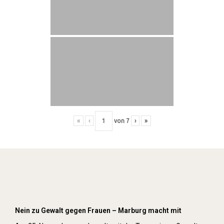
«
‹
von
7
›
»
Orange Day (2019)
Nein zu Gewalt gegen Frauen – Marburg macht mit