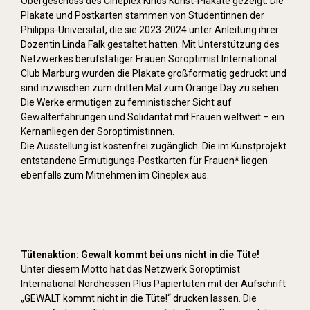
Obergeschoss des Cineplex Kinos Kunst-Plakate gezeigt. Die
Plakate und Postkarten stammen von Studentinnen der
Philipps-Universität, die sie 2023-2024 unter Anleitung ihrer
Dozentin Linda Falk gestaltet hatten. Mit Unterstützung des
Netzwerkes berufstätiger Frauen Soroptimist International
Club Marburg wurden die Plakate großformatig gedruckt und
sind inzwischen zum dritten Mal zum Orange Day zu sehen.
Die Werke ermutigen zu feministischer Sicht auf
Gewalterfahrungen und Solidarität mit Frauen weltweit – ein
Kernanliegen der Soroptimistinnen.
Die Ausstellung ist kostenfrei zugänglich. Die im Kunstprojekt
entstandene Ermutigungs-Postkarten für Frauen* liegen
ebenfalls zum Mitnehmen im Cineplex aus.
Tütenaktion: Gewalt kommt bei uns nicht in die Tüte!
Unter diesem Motto hat das Netzwerk Soroptimist
International Nordhessen Plus Papiertüten mit der Aufschrift
„GEWALT kommt nicht in die Tüte!“ drucken lassen. Die