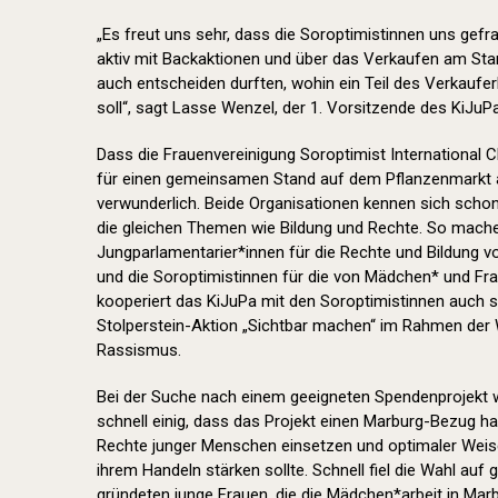
„Es freut uns sehr, dass die Soroptimistinnen uns gefr
aktiv mit Backaktionen und über das Verkaufen am Sta
auch entscheiden durften, wohin ein Teil des Verkaufer
soll“, sagt Lasse Wenzel, der 1. Vorsitzende des KiJuP
Dass die Frauenvereinigung Soroptimist International C
für einen gemeinsamen Stand auf dem Pflanzenmarkt a
verwunderlich. Beide Organisationen kennen sich schon
die gleichen Themen wie Bildung und Rechte. So mache
Jungparlamentarier*innen für die Rechte und Bildung v
und die Soroptimistinnen für die von Mädchen* und Fra
kooperiert das KiJuPa mit den Soroptimistinnen auch se
Stolperstein-Aktion „Sichtbar machen“ im Rahmen de
Rassismus.
Bei der Suche nach einem geeigneten Spendenprojekt w
schnell einig, dass das Projekt einen Marburg-Bezug ha
Rechte junger Menschen einsetzen und optimaler Weis
ihrem Handeln stärken sollte. Schnell fiel die Wahl auf g
gründeten junge Frauen, die die Mädchen*arbeit in Mar