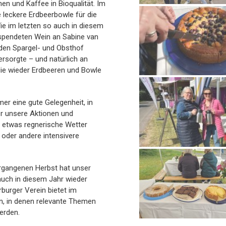
n und Kaffee in Bioqualität. Im
 leckere Erdbeerbowle für die
ie im letzten so auch in diesem
gespendeten Wein an Sabine van
en Spargel- und Obsthof
ersorgte – und natürlich an
ie wieder Erdbeeren und Bowle
er eine gute Gelegenheit, in
r unsere Aktionen und
 etwas regnerische Wetter
 oder andere intensivere
rgangenen Herbst hat unser
auch in diesem Jahr wieder
burger Verein bietet im
n, in denen relevante Themen
werden.