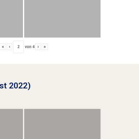
«
‹
von
4
›
»
st 2022)