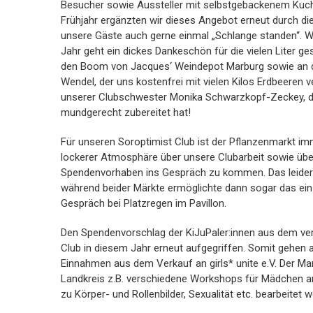
Besucher sowie Aussteller mit selbstgebackenem Kuche
Frühjahr ergänzten wir dieses Angebot erneut durch die
unsere Gäste auch gerne einmal „Schlange standen“. W
Jahr geht ein dickes Dankeschön für die vielen Liter 
den Boom von Jacques‘ Weindepot Marburg sowie an d
Wendel, der uns kostenfrei mit vielen Kilos Erdbeeren v
unserer Clubschwester Monika Schwarzkopf-Zeckey, d
mundgerecht zubereitet hat!
Für unseren Soroptimist Club ist der Pflanzenmarkt imm
lockerer Atmosphäre über unsere Clubarbeit sowie übe
Spendenvorhaben ins Gespräch zu kommen. Das leider
während beider Märkte ermöglichte dann sogar das ein
Gespräch bei Platzregen im Pavillon.
Den Spendenvorschlag der KiJuPaler:innen aus dem ve
Club in diesem Jahr erneut aufgegriffen. Somit gehen 
Einnahmen aus dem Verkauf an girls* unite e.V. Der Mar
Landkreis z.B. verschiedene Workshops für Mädchen a
zu Körper- und Rollenbilder, Sexualität etc. bearbeitet 