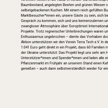
Baumbestand, angelegten Beeten und grünen Wiesen ve
selbstgebackenen Kuchen. Mit einem reich gefüllten Buf
Marktbesucher*innen ein, unsere Gäste zu sein, sich b
Gespräch zu kommen, sich und uns kennenzulernen und
zwangloser Atmosphäre über Soroptimist International
Projekte. Trotz regnerischer Unterbrechungen waren u
Enthusiasmus ungebrochen – diente das Vorhaben doc
Aktion unterstützen wir den Verein Terra Tech e.V. In de
1.041 Euro geht direkt in ein Projekt, dass 60 Familien
der Ukraine unterstützt. Das Projekt liegt uns sehr am 
Unterstützer*innen und Spender*innen und laden alle e
Pflanzenmarkt im Frühjahr an unserem Stand einen Ka
genießen – auch dann selbstverständlich wieder für ei