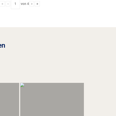
«
‹
von
4
›
»
en