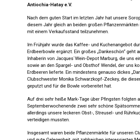
Antiochia-Hatay e.V.
Nach dem guten Start im letzten Jahr hat unsere Sorop
diesem Jahr gleich an beiden großen Pflanzenmärkten
mit einem Verkaufsstand teilzunehmen.
Im Frühjahr wurde das Kaffee- und Kuchenangebot dur
Erdbeerbowle ergänzt. Ein großes „Dankeschön“ geht 
Inhaberin von Jacques`Wein-Depot Marburg, die uns ei
sowie an den Spargel- und Obsthof Wendel, der uns kos
Erdbeeren lieferte. Ein mindestens genauso dickes „D
Clubschwester Monika Schwarzkopf-Zeckey, die diesen
geputzt und für die Bowle vorbereitet hat.
Auf drei sehr heiße Mark-Tage über Pfingsten folgten 
Septemberwochenende zwei sehr schöne Spätsommert
allerdings unsere leckeren Obst-, Streusel- und Rührk
verteidigen mussten.
Insgesamt waren beide Pflanzenmärkte für unseren Clu
und gute Gelegenheit, mit zahlreichen interessierten