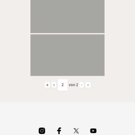
«
‹
von
2
›
»