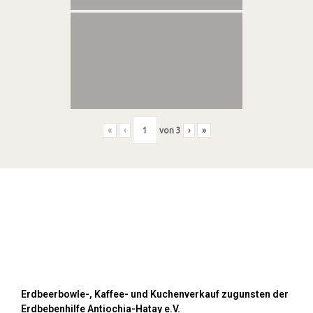
«
‹
von
3
›
»
Kuchenverkauf auf den Pflanzenmärkten
im Mai und September 2023
Erdbeerbowle-, Kaffee- und Kuchenverkauf zugunsten der
Erdbebenhilfe Antiochia-Hatay e.V.