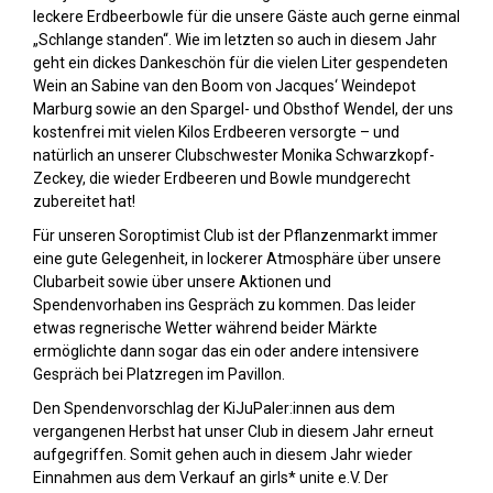
leckere Erdbeerbowle für die unsere Gäste auch gerne einmal
„Schlange standen“. Wie im letzten so auch in diesem Jahr
geht ein dickes Dankeschön für die vielen Liter gespendeten
Wein an Sabine van den Boom von Jacques‘ Weindepot
Marburg sowie an den Spargel- und Obsthof Wendel, der uns
kostenfrei mit vielen Kilos Erdbeeren versorgte – und
natürlich an unserer Clubschwester Monika Schwarzkopf-
Zeckey, die wieder Erdbeeren und Bowle mundgerecht
zubereitet hat!
Für unseren Soroptimist Club ist der Pflanzenmarkt immer
eine gute Gelegenheit, in lockerer Atmosphäre über unsere
Clubarbeit sowie über unsere Aktionen und
Spendenvorhaben ins Gespräch zu kommen. Das leider
etwas regnerische Wetter während beider Märkte
ermöglichte dann sogar das ein oder andere intensivere
Gespräch bei Platzregen im Pavillon.
Den Spendenvorschlag der KiJuPaler:innen aus dem
vergangenen Herbst hat unser Club in diesem Jahr erneut
aufgegriffen. Somit gehen auch in diesem Jahr wieder
Einnahmen aus dem Verkauf an girls* unite e.V. Der