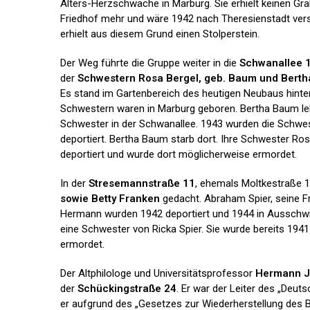
Alters-Herzschwäche in Marburg. Sie erhielt keinen Gr
Friedhof mehr und wäre 1942 nach Theresienstadt ver
erhielt aus diesem Grund einen Stolperstein.
Der Weg führte die Gruppe weiter in die
Schwanallee 
der
Schwestern Rosa Bergel, geb. Baum und Bert
Es stand im Gartenbereich des heutigen Neubaus hinter 
Schwestern waren in Marburg geboren. Bertha Baum lebt
Schwester in der Schwanallee. 1943 wurden die Schwe
deportiert. Bertha Baum starb dort. Ihre Schwester Ro
deportiert und wurde dort möglicherweise ermordet.
In der
Stresemannstraße 11
, ehemals Moltkestraße 1
sowie Betty Franken
gedacht. Abraham Spier, seine F
Hermann wurden 1942 deportiert und 1944 in Ausschwi
eine Schwester von Ricka Spier. Sie wurde bereits 1941
ermordet.
Der Altphilologe und Universitätsprofessor
Hermann 
der
Schückingstraße 24
. Er war der Leiter des „Deu
er aufgrund des „Gesetzes zur Wiederherstellung des