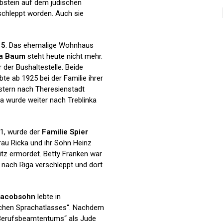
abstein auf dem jüdischen
schleppt worden. Auch sie
15
. Das ehemalige Wohnhaus
ha Baum
steht heute nicht mehr.
der Bushaltestelle. Beide
e ab 1925 bei der Familie ihrer
stern nach Theresienstadt
sa wurde weiter nach Treblinka
1, wurde der
Familie Spier
rau Ricka und ihr Sohn Heinz
tz ermordet. Betty Franken war
 nach Riga verschleppt und dort
Jacobsohn
lebte in
tschen Sprachatlasses“. Nachdem
 Berufsbeamtentums“ als Jude