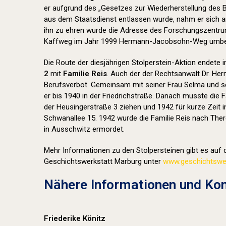
er aufgrund des „Gesetzes zur Wiederherstellung des
aus dem Staatsdienst entlassen wurde, nahm er sich a
ihn zu ehren wurde die Adresse des Forschungszentr
Kaffweg im Jahr 1999 Hermann-Jacobsohn-Weg umbe
Die Route der diesjährigen Stolperstein-Aktion endete 
2
mit
Familie Reis
. Auch der der Rechtsanwalt Dr. Her
Berufsverbot. Gemeinsam mit seiner Frau Selma und se
er bis 1940 in der Friedrichstraße. Danach musste die F
der Heusingerstraße 3 ziehen und 1942 für kurze Zeit i
Schwanallee 15. 1942 wurde die Familie Reis nach Ther
in Ausschwitz ermordet.
Mehr Informationen zu den Stolpersteinen gibt es auf d
Geschichtswerkstatt Marburg unter
www.geschichtswer
Nähere Informationen und Kon
Friederike Könitz