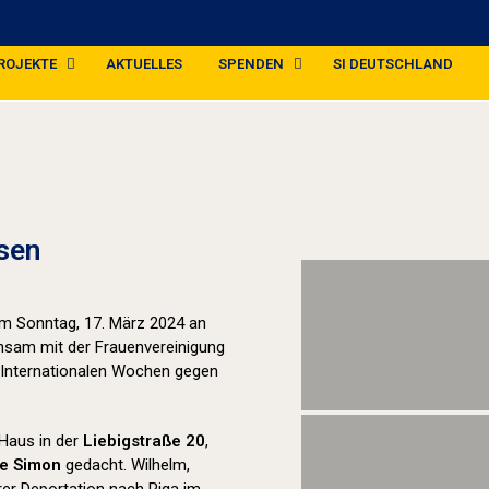
ROJEKTE
AKTUELLES
SPENDEN
SI DEUTSCHLAND
Stolpersteine sichtbar machen (2024
sen
 am Sonntag, 17. März 2024 an
insam mit der Frauenvereinigung
 Internationalen Wochen gegen
Haus in der
Liebigstraße 20
,
ie Simon
gedacht. Wilhelm,