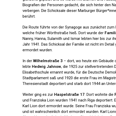
Biografien der Personen gedacht, die sich hinter den 
verbergen. Die Schicksale dieser Marburger Bürger*inn
berührt.
Die Route führte von der Synagoge aus zunächst zum 
welche früher Wörthstraße hieß. Dort wurde der
Famil
Nanny, Hanna, Sulamith und Ismar lebten hier bis zur i
Jahr 1941. Das Schicksal der Familie ist nicht im Detail 
ermordet wurden.
In der
Wilhelmstraße 3
– dort, wo heute ein Gebäude 
lebte
Hedwig Jahnow
, die 1925 zur stellvertretenden 
Elisabethschule ernannt wurde, für die Deutsche Demok
Stadtparlament saß und 1920 die erste Frau im Magistr
Theresienstadt deportiert und starb dort 1944 an Unte
Weiter ging es zur
Haspelstraße 17
. Dort wohnte die
und Franziska Lion wurden 1941 nach Riga deportiert. 
Karl Lion dort ermordet wurde. Seine Frau Franziska w
und ist wahrscheinlich dort ermordet wurden. Karl Lio