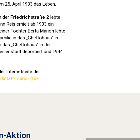
m 25. April 1933 das Leben.
in der
Friedrichstraße 2
lebte
nn Reis erhielt ab 1933 ein
iner Tochter Berta Marion lebte
amilie in das „Ghettohaus“ in
n das „Ghettohaus“ in der
esienstadt deportiert und 1944
er Internetseite der
kstatt-marburg.de
.
Stolpersteine sichtbar machen (2022
n-Aktion