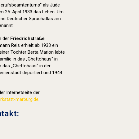
 Berufsbeamtentums“ als Jude
m 25. April 1933 das Leben. Um
ums Deutscher Sprachatlas am
nannt.
in der
Friedrichstraße
mann Reis erhielt ab 1933 ein
iner Tochter Berta Marion lebte
amilie in das „Ghettohaus“ in
n das „Ghettohaus“ in der
esienstadt deportiert und 1944
er Internetseite der
kstatt-marburg.de
.
takt: