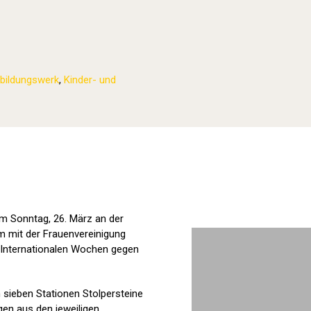
bildungswerk
,
Kinder- und
Stolpersteine sichtbar machen (2023
am Sonntag, 26. März an der
m mit der Frauenvereinigung
 Internationalen Wochen gegen
sieben Stationen Stolpersteine
en aus den jeweiligen