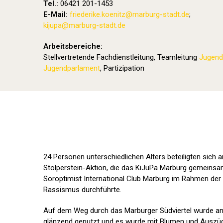
Tel.:
06421 201-1453
E-Mail:
friederike.koenitz
@marburg-stadt.de
;
kijupa@marburg-stadt.de
Arbeitsbereiche:
Stellvertretende Fachdienstleitung, Teamleitung
Jugend
Jugendparlament
, Partizipation
24 Personen unterschiedlichen Alters beteiligten sich 
Stolperstein-Aktion, die das KiJuPa Marburg gemeinsa
Soroptimist International Club Marburg im Rahmen der
Rassismus durchführte.
Auf dem Weg durch das Marburger Südviertel wurde an 
glänzend geputzt und es wurde mit Blumen und Auszüg