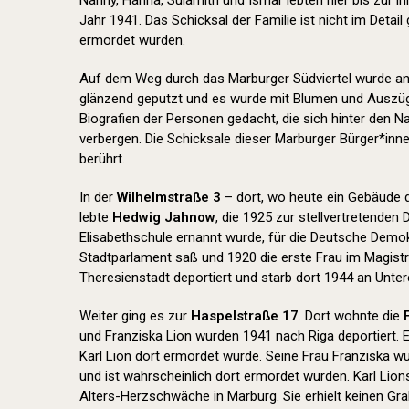
Nanny, Hanna, Sulamith und Ismar lebten hier bis zur i
Jahr 1941. Das Schicksal der Familie ist nicht im Detail 
ermordet wurden.
Auf dem Weg durch das Marburger Südviertel wurde an 
glänzend geputzt und es wurde mit Blumen und Auszüg
Biografien der Personen gedacht, die sich hinter den 
verbergen. Die Schicksale dieser Marburger Bürger*inn
berührt.
In der
Wilhelmstraße 3
– dort, wo heute ein Gebäude 
lebte
Hedwig Jahnow
, die 1925 zur stellvertretenden 
Elisabethschule ernannt wurde, für die Deutsche Demok
Stadtparlament saß und 1920 die erste Frau im Magistr
Theresienstadt deportiert und starb dort 1944 an Unte
Weiter ging es zur
Haspelstraße 17
. Dort wohnte die
und Franziska Lion wurden 1941 nach Riga deportiert. 
Karl Lion dort ermordet wurde. Seine Frau Franziska w
und ist wahrscheinlich dort ermordet wurden. Karl Lio
Alters-Herzschwäche in Marburg. Sie erhielt keinen Gr