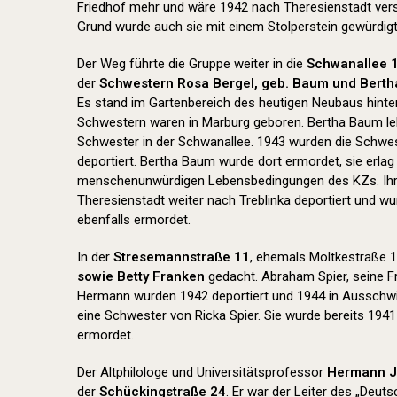
Friedhof mehr und wäre 1942 nach Theresienstadt ver
Grund wurde auch sie mit einem Stolperstein gewürdigt
Der Weg führte die Gruppe weiter in die
Schwanallee 
der
Schwestern Rosa Bergel, geb. Baum und Bert
Es stand im Gartenbereich des heutigen Neubaus hinter 
Schwestern waren in Marburg geboren. Bertha Baum lebt
Schwester in der Schwanallee. 1943 wurden die Schwe
deportiert. Bertha Baum wurde dort ermordet, sie erla
menschenunwürdigen Lebensbedingungen des KZs. Ih
Theresienstadt weiter nach Treblinka deportiert und w
ebenfalls ermordet.
In der
Stresemannstraße 11
, ehemals Moltkestraße 1
sowie Betty Franken
gedacht. Abraham Spier, seine F
Hermann wurden 1942 deportiert und 1944 in Ausschwi
eine Schwester von Ricka Spier. Sie wurde bereits 1941
ermordet.
Der Altphilologe und Universitätsprofessor
Hermann 
der
Schückingstraße 24
. Er war der Leiter des „Deu