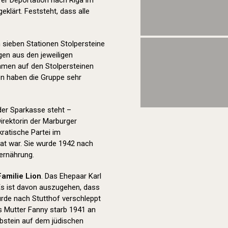
hrer Deportation nach Riga im
geklärt. Feststeht, dass alle
sieben Stationen Stolpersteine
en aus den jeweiligen
Namen auf den Stolpersteinen
en haben die Gruppe sehr
der Sparkasse steht –
Direktorin der Marburger
ratische Partei im
at war. Sie wurde 1942 nach
rernährung.
Familie Lion
. Das Ehepaar Karl
Es ist davon auszugehen, dass
urde nach Stutthof verschleppt
ns Mutter Fanny starb 1941 an
abstein auf dem jüdischen