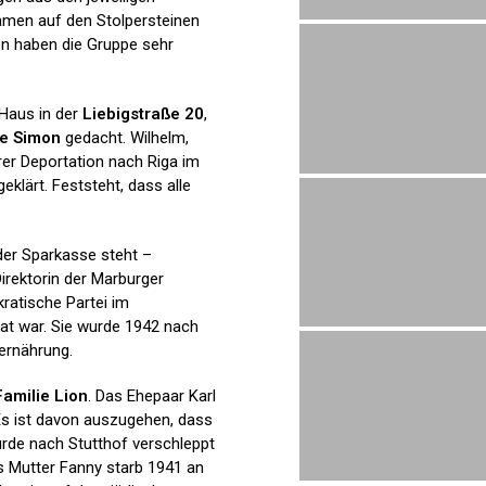
Namen auf den Stolpersteinen
en haben die Gruppe sehr
Haus in der
Liebigstraße 20
,
ie Simon
gedacht. Wilhelm,
hrer Deportation nach Riga im
geklärt. Feststeht, dass alle
der Sparkasse steht –
Direktorin der Marburger
ratische Partei im
at war. Sie wurde 1942 nach
rernährung.
Familie Lion
. Das Ehepaar Karl
Es ist davon auszugehen, dass
urde nach Stutthof verschleppt
ns Mutter Fanny starb 1941 an