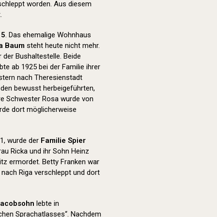
schleppt worden. Aus diesem
.
15
. Das ehemalige Wohnhaus
ha Baum
steht heute nicht mehr.
der Bushaltestelle. Beide
e ab 1925 bei der Familie ihrer
stern nach Theresienstadt
g den bewusst herbeigeführten,
re Schwester Rosa wurde von
urde dort möglicherweise
1, wurde der
Familie Spier
rau Ricka und ihr Sohn Heinz
tz ermordet. Betty Franken war
 nach Riga verschleppt und dort
Jacobsohn
lebte in
tschen Sprachatlasses“. Nachdem