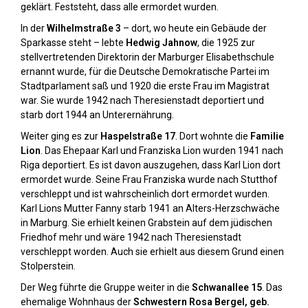
geklärt. Feststeht, dass alle ermordet wurden.
In der
Wilhelmstraße 3
– dort, wo heute ein Gebäude der
Sparkasse steht – lebte
Hedwig Jahnow
, die 1925 zur
stellvertretenden Direktorin der Marburger Elisabethschule
ernannt wurde, für die Deutsche Demokratische Partei im
Stadtparlament saß und 1920 die erste Frau im Magistrat
war. Sie wurde 1942 nach Theresienstadt deportiert und
starb dort 1944 an Unterernährung.
Weiter ging es zur
Haspelstraße 17
. Dort wohnte die
Familie
Lion
. Das Ehepaar Karl und Franziska Lion wurden 1941 nach
Riga deportiert. Es ist davon auszugehen, dass Karl Lion dort
ermordet wurde. Seine Frau Franziska wurde nach Stutthof
verschleppt und ist wahrscheinlich dort ermordet wurden.
Karl Lions Mutter Fanny starb 1941 an Alters-Herzschwäche
in Marburg. Sie erhielt keinen Grabstein auf dem jüdischen
Friedhof mehr und wäre 1942 nach Theresienstadt
verschleppt worden. Auch sie erhielt aus diesem Grund einen
Stolperstein.
Der Weg führte die Gruppe weiter in die
Schwanallee 15
. Das
ehemalige Wohnhaus der
Schwestern Rosa Bergel, geb.