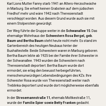
Karl Lions Mutter Fanny starb 1941 an Alters-Herzschwäche
in Marburg. Sie erhielt keinen Grabstein auf dem jüdischen
Friedhof mehr und wäre 1942 nach Theresienstadt
verschleppt worden. Aus diesem Grund wurde auch sie mit
einem Stolperstein gewürdigt.
Der Weg führte die Gruppe weiter in die
Schwanallee 15
. Das
ehemalige Wohnhaus der
Schwestern Rosa Bergel, geb.
Baum und Bertha Baum
steht heute nicht mehr. Es stand im
Gartenbereich des heutigen Neubaus hinter der
Bushaltestelle. Beide Schwestern waren in Marburg geboren.
Bertha Baum lebte ab 1925 bei der Familie ihrer Schwester in
der Schwanallee. 1943 wurden die Schwestern nach
Theresienstadt deportiert. Bertha Baum wurde dort
ermordet, sie erlag den bewusst herbeigeführten,
menschenunwürdigen Lebensbedingungen des KZs. Ihre
Schwester Rosa wurde von Theresienstadt weiter nach
Treblinka deportiert und wurde dort möglicherweise ebenfalls
ermordet.
In der
Stresemannstraße 11
, ehemals Moltkestraße 11,
wurde der
Familie Spier sowie Betty Franken
gedacht.