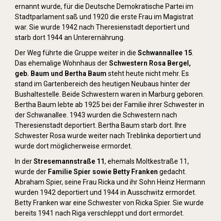
ernannt wurde, für die Deutsche Demokratische Partei im
Stadtparlament saß und 1920 die erste Frau im Magistrat
war. Sie wurde 1942 nach Theresienstadt deportiert und
starb dort 1944 an Unterernährung.
Der Weg führte die Gruppe weiter in die
Schwannallee 15
.
Das ehemalige Wohnhaus der
Schwestern Rosa Bergel,
geb. Baum und Bertha Baum
steht heute nicht mehr. Es
stand im Gartenbereich des heutigen Neubaus hinter der
Bushaltestelle. Beide Schwestern waren in Marburg geboren.
Bertha Baum lebte ab 1925 bei der Familie ihrer Schwester in
der Schwanallee. 1943 wurden die Schwestern nach
Theresienstadt deportiert. Bertha Baum starb dort. Ihre
Schwester Rosa wurde weiter nach Treblinka deportiert und
wurde dort möglicherweise ermordet.
In der
Stresemannstraße 11
, ehemals Moltkestraße 11,
wurde der
Familie Spier sowie Betty Franken
gedacht.
Abraham Spier, seine Frau Ricka und ihr Sohn Heinz Hermann
wurden 1942 deportiert und 1944 in Ausschwitz ermordet.
Betty Franken war eine Schwester von Ricka Spier. Sie wurde
bereits 1941 nach Riga verschleppt und dort ermordet.