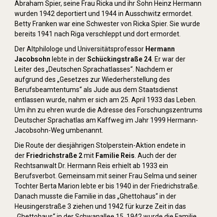
Abraham Spier, seine Frau Ricka und ihr Sohn Heinz Hermann
wurden 1942 deportiert und 1944 in Ausschwitz ermordet.
Betty Franken war eine Schwester von Ricka Spier. Sie wurde
bereits 1941 nach Riga verschleppt und dort ermordet.
Der Altphilologe und Universitätsprofessor
Hermann
Jacobsohn
lebte in der
Schückingstraße 24
. Er war der
Leiter des „Deutschen Sprachatlasses“. Nachdem er
aufgrund des „Gesetzes zur Wiederherstellung des
Berufsbeamtentums“ als Jude aus dem Staatsdienst
entlassen wurde, nahm er sich am 25. April 1933 das Leben.
Um ihn zu ehren wurde die Adresse des Forschungszentrums
Deutscher Sprachatlas am Kaffweg im Jahr 1999 Hermann-
Jacobsohn-Weg umbenannt.
Die Route der diesjährigen Stolperstein-Aktion endete in
der
Friedrichstraße 2
mit
Familie Reis
. Auch der der
Rechtsanwalt Dr. Hermann Reis erhielt ab 1933 ein
Berufsverbot. Gemeinsam mit seiner Frau Selma und seiner
Tochter Berta Marion lebte er bis 1940 in der Friedrichstraße.
Danach musste die Familie in das „Ghettohaus“ in der
Heusingerstraße 3 ziehen und 1942 für kurze Zeit in das
„Ghettohaus“ in der Schwanallee 15. 1942 wurde die Familie