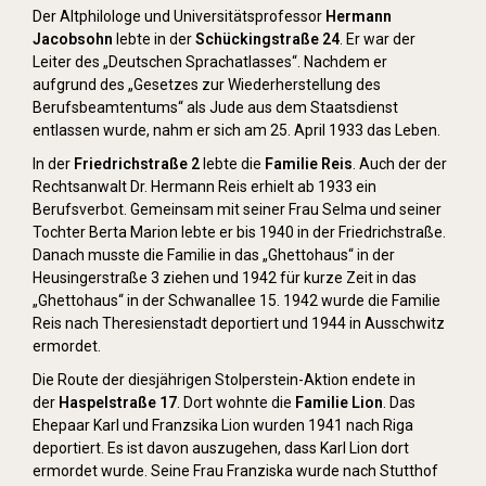
Der Altphilologe und Universitätsprofessor
Hermann
Jacobsohn
lebte in der
Schückingstraße 24
. Er war der
Leiter des „Deutschen Sprachatlasses“. Nachdem er
aufgrund des „Gesetzes zur Wiederherstellung des
Berufsbeamtentums“ als Jude aus dem Staatsdienst
entlassen wurde, nahm er sich am 25. April 1933 das Leben.
In der
Friedrichstraße 2
lebte die
Familie Reis
. Auch der der
Rechtsanwalt Dr. Hermann Reis erhielt ab 1933 ein
Berufsverbot. Gemeinsam mit seiner Frau Selma und seiner
Tochter Berta Marion lebte er bis 1940 in der Friedrichstraße.
Danach musste die Familie in das „Ghettohaus“ in der
Heusingerstraße 3 ziehen und 1942 für kurze Zeit in das
„Ghettohaus“ in der Schwanallee 15. 1942 wurde die Familie
Reis nach Theresienstadt deportiert und 1944 in Ausschwitz
ermordet.
Die Route der diesjährigen Stolperstein-Aktion endete in
der
Haspelstraße 17
. Dort wohnte die
Familie Lion
. Das
Ehepaar Karl und Franzsika Lion wurden 1941 nach Riga
deportiert. Es ist davon auszugehen, dass Karl Lion dort
ermordet wurde. Seine Frau Franziska wurde nach Stutthof