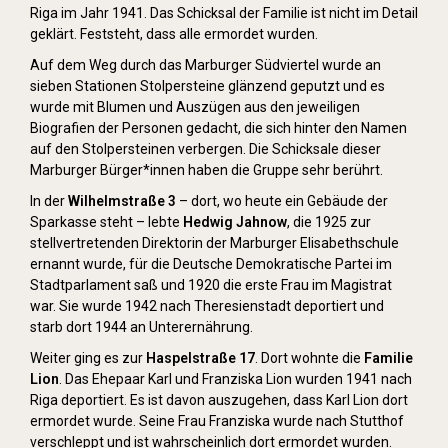
Riga im Jahr 1941. Das Schicksal der Familie ist nicht im Detail
geklärt. Feststeht, dass alle ermordet wurden.
Auf dem Weg durch das Marburger Südviertel wurde an
sieben Stationen Stolpersteine glänzend geputzt und es
wurde mit Blumen und Auszügen aus den jeweiligen
Biografien der Personen gedacht, die sich hinter den Namen
auf den Stolpersteinen verbergen. Die Schicksale dieser
Marburger Bürger*innen haben die Gruppe sehr berührt.
In der
Wilhelmstraße 3
– dort, wo heute ein Gebäude der
Sparkasse steht – lebte
Hedwig Jahnow
, die 1925 zur
stellvertretenden Direktorin der Marburger Elisabethschule
ernannt wurde, für die Deutsche Demokratische Partei im
Stadtparlament saß und 1920 die erste Frau im Magistrat
war. Sie wurde 1942 nach Theresienstadt deportiert und
starb dort 1944 an Unterernährung.
Weiter ging es zur
Haspelstraße 17
. Dort wohnte die
Familie
Lion
. Das Ehepaar Karl und Franziska Lion wurden 1941 nach
Riga deportiert. Es ist davon auszugehen, dass Karl Lion dort
ermordet wurde. Seine Frau Franziska wurde nach Stutthof
verschleppt und ist wahrscheinlich dort ermordet wurden.