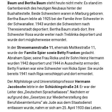
Baum und Bertha Baum
steht heute nicht mehr. Es stand im
Gartenbereich des heutigen Neubaus hinter der
Bushaltestelle. Beide Schwestern waren in Marburg geboren.
Bertha Baum lebte ab 1925 bei der Familie ihrer Schwester in
der Schwanallee. 1943 wurden die Schwestern nach
Theresienstadt deportiert. Bertha Baum starb dort. Ihre
Schwester Rosa wurde weiter nach Treblinka deportiert und
wurde dort möglicherweise ermordet.
In der
Stresemannstraße 11
, ehemals Moltkestraße 11,
wurde der
Familie Spier sowie Betty Franken
gedacht.
Abraham Spier, seine Frau Ricka und ihr Sohn Heinz Hermann
wurden 1942 deportiert und 1944 in Ausschwitz ermordet.
Betty Franken war eine Schwester von Ricka Spier. Sie wurde
bereits 1941 nach Riga verschleppt und dort ermordet.
Der Altphilologe und Universitätsprofessor
Hermann
Jacobsohn
lebte in der
Schückingstraße 24
. Er war der
Leiter des „Deutschen Sprachatlasses“. Nachdem er
aufgrund des „Gesetzes zur Wiederherstellung des
Berufsbeamtentums“ als Jude aus dem Staatsdienst
entlassen wurde, nahm er sich am 25. April 1933 das Leben.