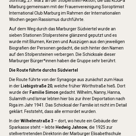
Sonntag, 27. März an der Stolperstein-Aktion, die das KiJuPa
Marburg gemeinsam mit der Frauenvereinigung Soroptimist
International Club Marburg im Rahmen der Internationalen
Wochen gegen Rassismus durchführte.
Auf dem Weg durch das Marburger Südviertel wurde an
sieben Stationen Stolpersteine glänzend geputzt und es
wurde mit Blumen, Kerzen und Auszügen aus den jeweiligen
Biografien der Personen gedacht, die sich hinter den Namen
auf den Stolpersteinen verbergen. Die Schicksale dieser
Marburger Bürger*innen haben die Gruppe sehr berührt.
Die Route führte durchs Südviertel
Die Route führte von der Synagoge aus zunächst zum Haus
in der
Liebigstraße 20
, welche früher Wörthstraße hieß. Dort
wurde der
Familie Simon
gedacht. Wilhelm, Nanny, Hanna,
Sulamith und Ismar lebten hier bis zur ihrer Deportation nach
Riga im Jahr 1941. Das Schicksal der Familie ist nicht im Detail
geklärt. Feststeht, dass alle ermordet wurden.
In der
Wilhelmstraße 3
– dort, wo heute ein Gebäude der
Sparkasse steht – lebte
Hedwig Jahnow
, die 1925 zur
stellvertretenden Direktorin der Marburger Elisabethschule